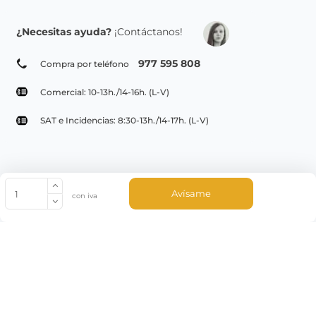
¿Necesitas ayuda?
¡Contáctanos!
977 595 808
Compra por teléfono
Comercial: 10-13h./14-16h. (L-V)
SAT e Incidencias: 8:30-13h./14-17h. (L-V)
© Copyright 2022 PepeBar.com |
Política de cookies |
Aviso legal y
Avísame
con iva
Condiciones generales de compra |
Blog