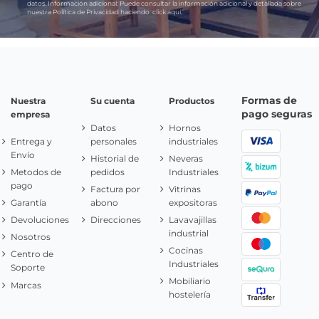
datos.
Información adicional:
Puede consultar la información adicional y detallada sobre
nuestra Política de Privacidad haciendo
click aquí.
Formas de
Nuestra
Su cuenta
Productos
pago seguras
empresa
Datos
Hornos
Entrega y
personales
industriales
Envío
Historial de
Neveras
Metodos de
pedidos
Industriales
pago
Factura por
Vitrinas
Garantía
abono
expositoras
Devoluciones
Direcciones
Lavavajillas
industrial
Nosotros
Cocinas
Centro de
Industriales
Soporte
Mobiliario
Marcas
hostelería