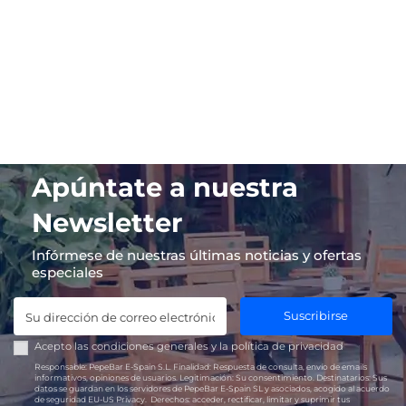
Apúntate a nuestra
Newsletter
Infórmese de nuestras últimas noticias y ofertas
especiales
Suscribirse
Acepto las
condiciones generales
y la
política de privacidad
Responsable:
PepeBar E-Spain S.L.
Finalidad:
Respuesta de consulta, envío de emails
informativos, opiniones de usuarios.
Legitimación:
Su consentimiento.
Destinatarios:
Sus
datos se guardan en los servidores de PepeBar E-Spain SL y asociados, acogido al acuerdo
de seguridad EU-US Privacy.
Derechos:
acceder, rectificar, limitar y suprimir tus