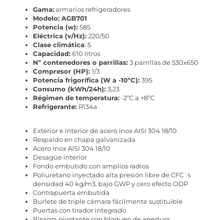
Gama:
armarios refrigeradores
Modelo: AGB701
Potencia (w):
585
Eléctrica (v/Hz):
220/50
Clase climática
: 5
Capacidad:
610 litros
Nº contenedores o parrillas:
3 parrillas de 530x650
Compresor (HP):
1/3
Potencia frigorífica (W a -10ºC):
395
Consumo (kWh/24h):
3,23
Régimen de temperatura:
-2ºC a +8ºC
Refrigerante:
R134a
Exterior e interior de acero Inox AISI 304 18/10
Respaldo en chapa galvanizada
Acero Inox AISI 304 18/10
Desagüe interior
Fondo embutido con amplios radios
Poliuretano inyectado alta presión libre de CFC´s
densidad 40 kg/m3, bajo GWP y cero efecto ODP
Contrapuerta embutida
Burlete de triple cámara fácilmente sustituible
Puertas con tirador integrado
Bisagra pivotante con bloqueo de apertura