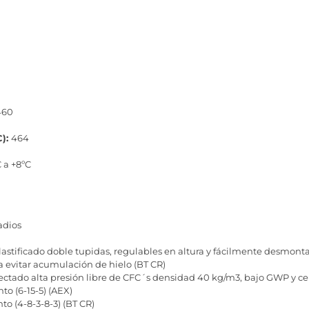
460
C):
464
 a +8ºC
adios
lastificado doble tupidas, regulables en altura y fácilmente desmont
a evitar acumulación de hielo (BT CR)
ectado alta presión libre de CFC´s densidad 40 kg/m3, bajo GWP y c
to (6-15-5) (AEX)
to (4-8-3-8-3) (BT CR)