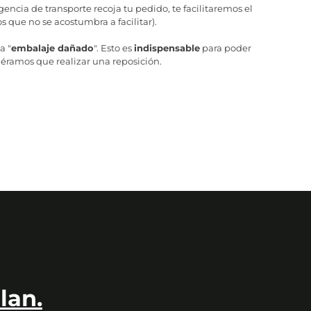
ncia de transporte recoja tu pedido, te facilitaremos el
 que no se acostumbra a facilitar).
a "
embalaje dañado
". Esto es
indispensable
para poder
iéramos que realizar una reposición.
lan.