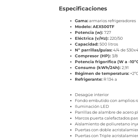
Especificaciones
Gama:
armarios refrigeradores
Modelo: AEX500TF
Potencia (w):
727
Eléctrica (v/Hz):
220/50
Capacidad:
500 litros
Nº parrillas/guías:
4/4 de 530x
Compresor (HP):
3/8
Potencia frigorífica (W a -10º
Consumo (kWh/24h):
2,91
Régimen de temperatura:
+2ºC
Refrigerante:
R 134 a
Desagüe interior
Fondo embutido con amplios r
Iluminación LED
Parrillas de alambre de acero p
Marcos puerta calefactados par
Aislamiento de poliuretano iny
Puertas con doble acristalamien
Puertas con Triple acristalamien