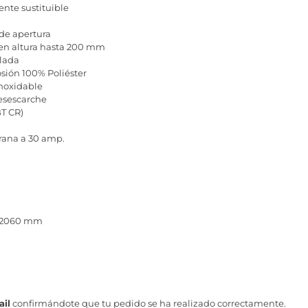
ente sustituible
de apertura
 en altura hasta 200 mm
lada
osión 100% Poliéster
inoxidable
desescarche
BT CR)
brana a 30 amp.
x 2060 mm
il
confirmándote que tu pedido se ha realizado correctamente.