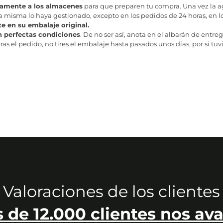
tamente a los almacenes
para que preparen tu compra. Una vez la age
misma lo haya gestionado, excepto en los pedidos de 24 horas, en los
te en su embalaje original.
n perfectas condiciones
. De no ser así, anota en el albarán de entreg
as el pedido, no tires el embalaje hasta pasados unos días, por si tuv
Valoraciones de los clientes
 de 12.000 clientes nos ava