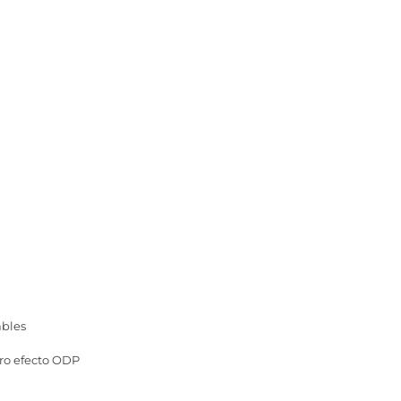
ables
ero efecto ODP