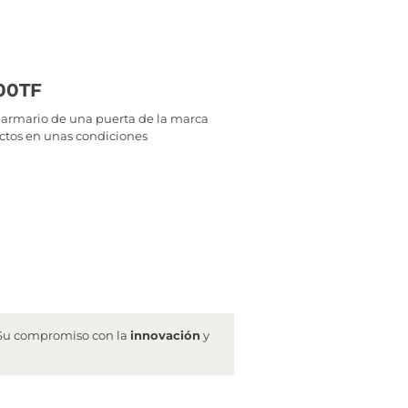
500TF
te armario de una puerta de la marca
uctos en unas condiciones
. Su compromiso con la
innovación
y