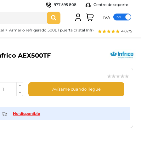
977 595 808
Centro de soporte
IVA
tal
Armario refrigerado 500L 1 puerta cristal Infrico AEX500TF
4,67/5
Infrico AEX500TF
Avísame cuando llegue
No disponible