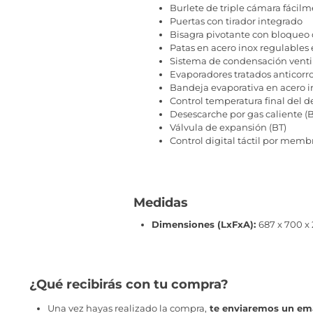
Burlete de triple cámara fácilm
Puertas con tirador integrado
Bisagra pivotante con bloqueo 
Patas en acero inox regulables
Sistema de condensación venti
Evaporadores tratados anticorr
Bandeja evaporativa en acero 
Control temperatura final del 
Desescarche por gas caliente (
Válvula de expansión (BT)
Control digital táctil por mem
Medidas
Dimensiones (LxFxA):
687 x 700 
¿Qué recibirás con tu compra?
Una vez hayas realizado la compra,
te enviaremos un ema