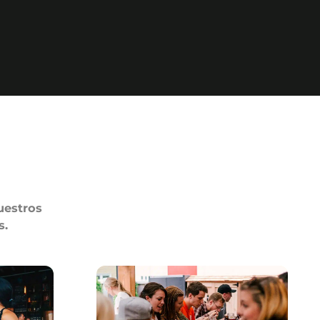
uestros
s.