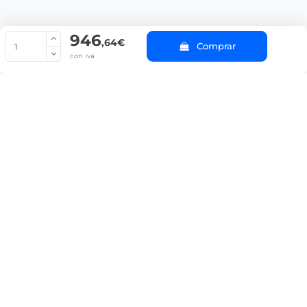
946
© Copyright 2022 PepeBar.com |
Política de cookies |
Aviso legal y
,64€
Comprar
Condiciones generales de compra |
Blog
con iva