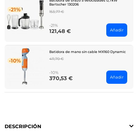
Batidora de brazo 5 velocidades 0,7kW
Bartscher 130206
-21%
Regular
153,77 €
price
-21%
Añadir
121,48 €
Price
Batidora de mano sin cable MX160 Dynamic
Regular
411,70 €
-10%
price
-10%
Añadir
370,53 €
Price
DESCRIPCIÓN