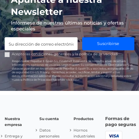
Newsletter
Infórmese de nuestras últimas noticias y ofertas
especiales
Suscribirse
Acepto las
condiciones generales
y la
política de privacidad
Responsable:
PepeBar E-Spain S.L.
Finalidad:
Respuesta de consulta, envío de emails
informativos, opiniones de usuarios.
Legitimación:
Su consentimiento.
Destinatarios:
Sus
datos se guardan en los servidores de PepeBar E-Spain SL y asociados, acogido al acuerdo
de seguridad EU-US Privacy.
Derechos:
acceder, rectificar, limitar y suprimir tus
datos.
Información adicional:
Puede consultar la información adicional y detallada sobre
nuestra Política de Privacidad haciendo
click aquí.
Formas de
Nuestra
Su cuenta
Productos
pago seguras
empresa
Datos
Hornos
Entrega y
personales
industriales