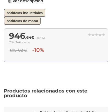
Ver descripción
batidoras industriales
batidoras de mano
946
,64€
con iva
782,34€
sin iva
-10%
1.051,82 €
Productos relacionados con este
producto