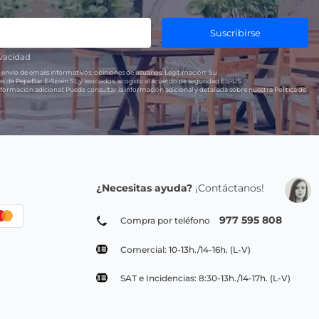
Suscribirse
ivacidad
 envío de emails informativos, opiniones de usuarios.
Legitimación:
Su
res de PepeBar E-Spain SL y asociados, acogido al acuerdo de seguridad EU-US
formación adicional:
Puede consultar la información adicional y detallada sobre nuestra Política de
¿Necesitas ayuda?
¡Contáctanos!
977 595 808
Compra por teléfono
Comercial: 10-13h./14-16h. (L-V)
SAT e Incidencias: 8:30-13h./14-17h. (L-V)