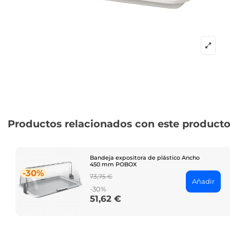
Productos relacionados con este product
Bandeja expositora de plástico Ancho
450 mm POBOX
-30%
Regular
73,75 €
Añadir
price
-30%
51,62 €
Price