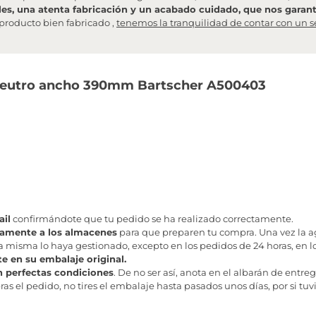
les, una atenta fabricación y un acabado cuidado, que nos garanti
producto bien fabricado ,
tenemos la tranquilidad de contar con un s
 neutro ancho 390mm Bartscher A500403
il
confirmándote que tu pedido se ha realizado correctamente.
tamente a los almacenes
para que preparen tu compra. Una vez la age
misma lo haya gestionado, excepto en los pedidos de 24 horas, en los
te en su embalaje original.
n perfectas condiciones
. De no ser así, anota en el albarán de entreg
as el pedido, no tires el embalaje hasta pasados unos días, por si tuv