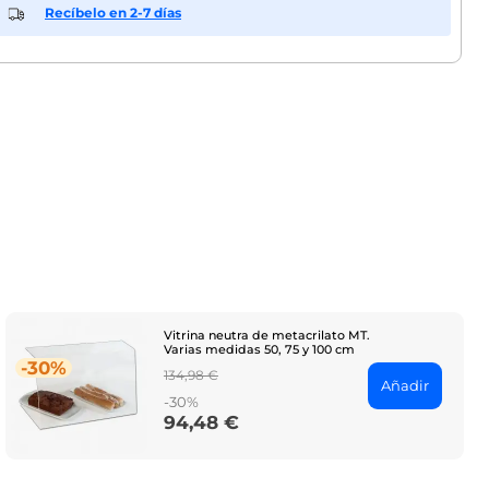
Recíbelo en 2-7 días
Vitrina neutra de metacrilato MT.
Varias medidas 50, 75 y 100 cm
-30%
Regular
134,98 €
Añadir
price
-30%
94,48 €
Price