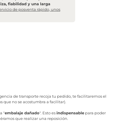
za, fiabilidad y una larga
ervicio de posventa rápido, unos
ncia de transporte recoja tu pedido, te facilitaremos el
 que no se acostumbra a facilitar).
a "
embalaje dañado
". Esto es
indispensable
para poder
iéramos que realizar una reposición.