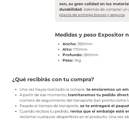
son, su gran calidad en los materia
durabilidad
. Además de comprar un 
plazos de entrega breves y seguros
.
Medidas y peso Expositor
Ancho:
390mm
Alto:
170mm
Profundo:
260mm
Peso:
1Kg.
¿Qué recibirás con tu compra?
Una vez hayas realizado la compra,
te enviaremos un ema
A partir de ese momento,
tramitaremos tu pedido direc
número de seguimiento del transporte (tan pronto como la 
Pasado el tiempo de transporte,
se te entregará el paque
Cuando recibas tu pedido,
revisa que el embalaje esté e
reclamar cualquier desperfecto en el producto. Una vez abr