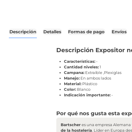
Descripción
Detalles
Formas de pago
Envíos
Descripción Expositor
Características:
-
Cantidad niveles:
1
Campana:
Extraíble ,Plexiglas
Manejo:
En ambos lados
Material:
Plástico
Color:
Blanco
Indicación importante:
-
Por qué nos gusta esta expo
Bartscher
es una empresa Alemana f
de la hostelería
. Líder en Europa de