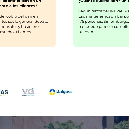
¿Cuánto cuesta abrir un 
l cobrar el pan en un
nte a los clientes?
Según datos del INE del 20
España tenemos un bar po
del cobro del pan en
175 personas. Sin embargo,
ntes suele generar debate
bar puede parecer complic
mensales y hosteleros.
pueden……
uchos clientes...