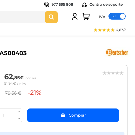
977 595 808
Centro de soporte
IVA
4,67/5
 A500403
62
,85€
con iva
51,94€
sin iva
-21%
79,56 €
Comprar