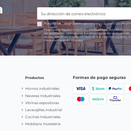
a
Acepto las
condiciones generales
y la
política de pr
Responsable:
PepeBar E-Spain S.L.
Finalidad:
Respuesta de consulta,
consentimiento.
Destinatarios:
Sus datos se guardan en los servido
Privacy.
Derechos:
acceder, rectificar, limitar y suprimir tus datos.
In
Privacidad haciendo
click aquí.
Formas de pago seguras
Productos
Hornos industriales
Neveras Industriales
Vitrinas expositoras
Lavavajillas industrial
Cocinas Industriales
Mobiliario hostelería