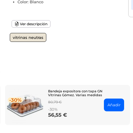
Color: Blanco
Ver descripción
vitrinas neutras
o
Bandeja expositora con tapa GN
Vitrinas Gómez. Varias medidas
-30%
Regular
80,79 €
Añadir
price
-30%
56,55 €
Price