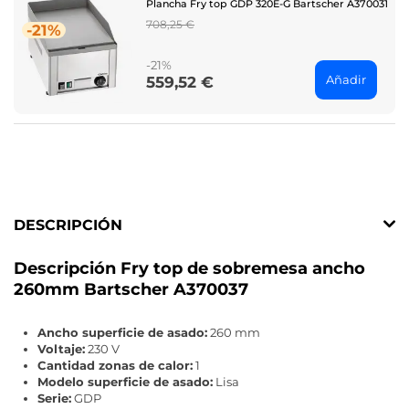
Plancha Fry top GDP 320E-G Bartscher A370031
Regular
708,25 €
-21%
price
-21%
Añadir
559,52 €
Price
DESCRIPCIÓN
Descripción Fry top de sobremesa ancho
260mm Bartscher A370037
Ancho superficie de asado:
260 mm
Voltaje:
230 V
Cantidad zonas de calor:
1
Modelo superficie de asado:
Lisa
Serie:
GDP