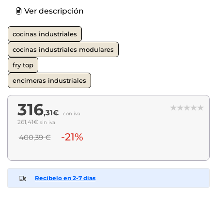
Ver descripción
cocinas industriales
cocinas industriales modulares
fry top
encimeras industriales
316
,31€
con iva
261,41€
sin iva
-21%
400,39 €
Recíbelo en 2-7 días