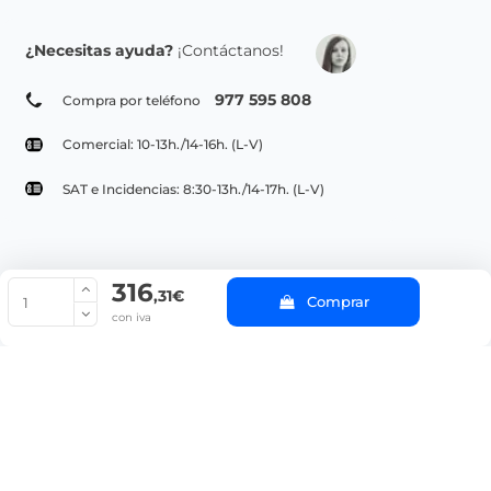
¿Necesitas ayuda?
¡Contáctanos!
977 595 808
Compra por teléfono
Comercial: 10-13h./14-16h. (L-V)
SAT e Incidencias: 8:30-13h./14-17h. (L-V)
316
© Copyright 2022 PepeBar.com |
Política de cookies |
Aviso legal y
,31€
Comprar
Condiciones generales de compra |
Blog
con iva