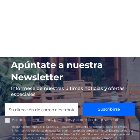
Apúntate a nuestra
Newsletter
Infórmese de nuestras últimas noticias y ofertas
especiales
Suscribirse
Acepto las
condiciones generales
y la
política de privacidad
Responsable:
PepeBar E-Spain S.L.
Finalidad:
Respuesta de consulta, envío de emails
informativos, opiniones de usuarios.
Legitimación:
Su consentimiento.
Destinatarios:
Sus
datos se guardan en los servidores de PepeBar E-Spain SL y asociados, acogido al acuerdo
de seguridad EU-US Privacy.
Derechos:
acceder, rectificar, limitar y suprimir tus