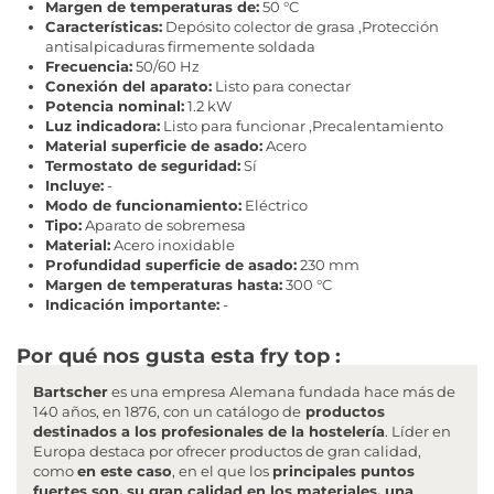
Margen de temperaturas de:
50 °C
Características:
Depósito colector de grasa ,Protección
antisalpicaduras firmemente soldada
Frecuencia:
50/60 Hz
Conexión del aparato:
Listo para conectar
Potencia nominal:
1.2 kW
Luz indicadora:
Listo para funcionar ,Precalentamiento
Material superficie de asado:
Acero
Termostato de seguridad:
Sí
Incluye:
-
Modo de funcionamiento:
Eléctrico
Tipo:
Aparato de sobremesa
Material:
Acero inoxidable
Profundidad superficie de asado:
230 mm
Margen de temperaturas hasta:
300 °C
Indicación importante:
-
Por qué nos gusta esta fry top :
Bartscher
es una empresa Alemana fundada hace más de
140 años, en 1876, con un catálogo de
productos
destinados a los profesionales de la hostelería
. Líder en
Europa destaca por ofrecer productos de gran calidad,
como
en este caso
, en el que los
principales puntos
fuertes son, su gran calidad en los materiales, una