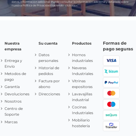
datos.
Información adicional:
Puede consultar la información adicional y detallada sobre
nuestra Política de Privacidad haciendo
click aquí.
Formas de
Nuestra
Su cuenta
Productos
pago seguras
empresa
Datos
Hornos
Entrega y
personales
industriales
Envío
Historial de
Neveras
Metodos de
pedidos
Industriales
pago
Factura por
Vitrinas
Garantía
abono
expositoras
Devoluciones
Direcciones
Lavavajillas
industrial
Nosotros
Cocinas
Centro de
Industriales
Soporte
Mobiliario
Marcas
hostelería