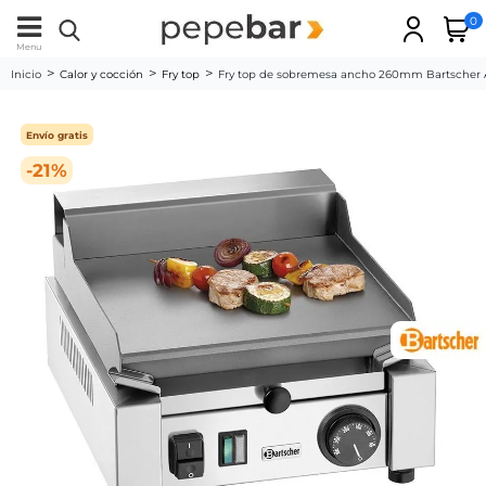
0
Menu
Inicio
Calor y cocción
Fry top
Fry top de sobremesa ancho 260mm Bartscher
Envío gratis
-21%