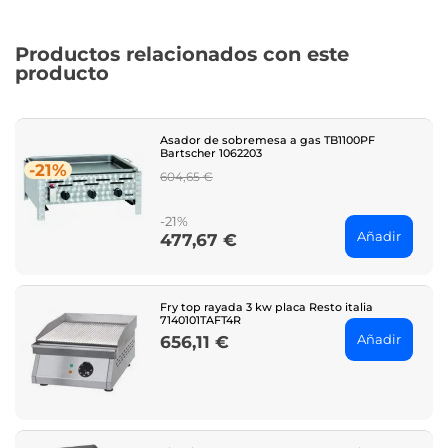
Productos relacionados con este
producto
Asador de sobremesa a gas TB1100PF
Bartscher 1062203
-21%
Regular
604,65 €
price
-21%
Añadir
477,67 €
Price
Fry top rayada 3 kw placa Resto italia
7140101TAFT4R
Añadir
656,11 €
Price