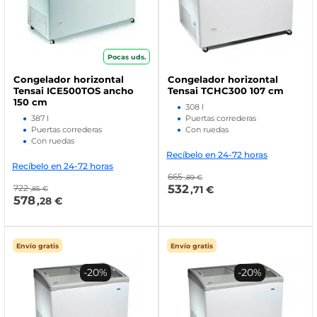
Pocas uds.
Congelador horizontal
Congelador horizontal
Tensai ICE500TOS ancho
Tensai TCHC300 107 cm
150 cm
308 l
387 l
Puertas correderas
Puertas correderas
Con ruedas
Con ruedas
Recíbelo en 24-72 horas
Recíbelo en 24-72 horas
665
,89 €
532
722
,71 €
,85 €
578
,28 €
Envío gratis
Envío gratis
-20%
-20%