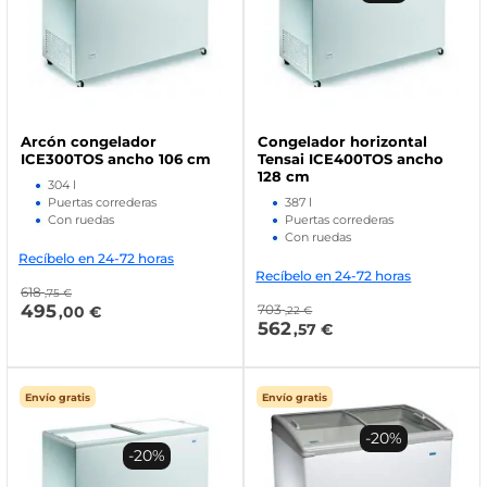
Arcón congelador
Congelador horizontal
ICE300TOS ancho 106 cm
Tensai ICE400TOS ancho
128 cm
304 l
Puertas correderas
387 l
Con ruedas
Puertas correderas
Con ruedas
Recíbelo en 24-72 horas
Recíbelo en 24-72 horas
618
,75 €
495
703
,00 €
,22 €
562
,57 €
Envío gratis
Envío gratis
-20%
-20%