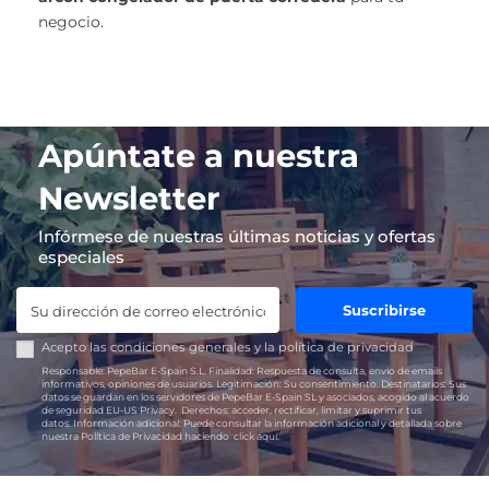
negocio.
Apúntate a nuestra
Newsletter
Infórmese de nuestras últimas noticias y ofertas
especiales
Suscribirse
Acepto las
condiciones generales
y la
política de privacidad
Responsable:
PepeBar E-Spain S.L.
Finalidad:
Respuesta de consulta, envío de emails
informativos, opiniones de usuarios.
Legitimación:
Su consentimiento.
Destinatarios:
Sus
datos se guardan en los servidores de PepeBar E-Spain SL y asociados, acogido al acuerdo
de seguridad EU-US Privacy.
Derechos:
acceder, rectificar, limitar y suprimir tus
datos.
Información adicional:
Puede consultar la información adicional y detallada sobre
nuestra Política de Privacidad haciendo
click aquí.