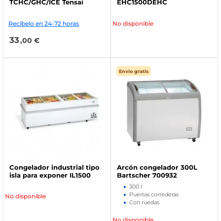
TCHC/GHC/ICE Tensai
EHC1500DEHC
Recíbelo en 24-72 horas
No disponible
33
,00 €
Envío gratis
Congelador industrial tipo
Arcón congelador 300L
isla para exponer IL1500
Bartscher 700932
300 l
Puertas correderas
No disponible
Con ruedas
No disponible