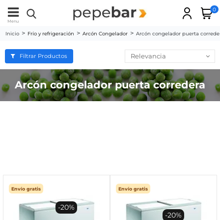
0
Menu
Inicio
Frío y refrigeración
Arcón Congelador
Arcón congelador puerta correde
Relevancia
Filtrar Productos
Arcón congelador puerta corredera
Envío gratis
Envío gratis
-20%
-20%