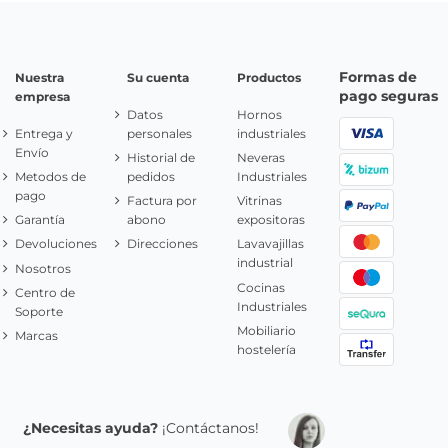
Formas de
Nuestra
Su cuenta
Productos
pago seguras
empresa
Datos
Hornos
Entrega y
personales
industriales
Envío
Historial de
Neveras
Metodos de
pedidos
Industriales
pago
Factura por
Vitrinas
Garantía
abono
expositoras
Devoluciones
Direcciones
Lavavajillas
industrial
Nosotros
Cocinas
Centro de
Industriales
Soporte
Mobiliario
Marcas
hostelería
¿Necesitas ayuda?
¡Contáctanos!