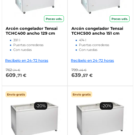
Pocas uds.
Pocas uds.
Arcón congelador Tensai
Arcón congelador Tensai
TCHC400 ancho 129 cm
TCHC500 ancho 151 cm
391 l
474 l
Puertas correderas
Puertas correderas
Con ruedas
Con ruedas
Recíbelo en 24-72 horas
Recíbelo en 24-72 horas
762
799
,14 €
,46 €
609
639
,71 €
,57 €
Envío gratis
Envío gratis
-20%
-20%