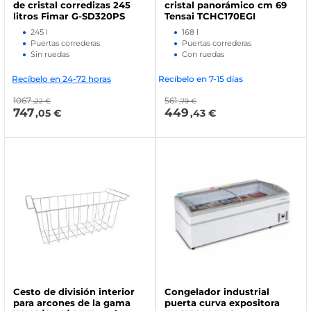
de cristal corredizas 245
cristal panorámico cm 69
litros Fimar G-SD320PS
Tensai TCHC170EGI
245 l
168 l
Puertas correderas
Puertas correderas
Sin ruedas
Con ruedas
Recíbelo en 24-72 horas
Recíbelo en 7-15 días
1067
561
,22 €
,79 €
747
449
,05 €
,43 €
Cesto de división interior
Congelador industrial
para arcones de la gama
puerta curva expositora