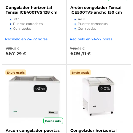
Congelador horizontal
Arcón congelador Tensai
Tensai ICE400TVS 128 cm
ICE500TVS ancho 150 cm
387 l
470 l
Puertas correderas
Puertas correderas
Con ruedas
Con ruedas
Recíbelo en 24-72 horas
Recíbelo en 24-72 horas
709
762
,11 €
,14 €
567
609
,29 €
,71 €
Envío gratis
Envío gratis
-30%
-20%
Pocas uds.
Arcón congelador puertas
Congelador horizontal