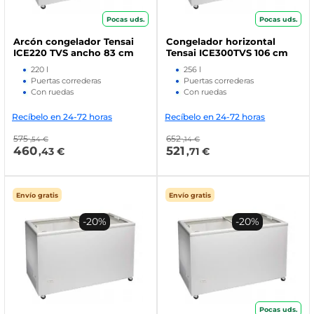
Pocas uds.
Pocas uds.
Arcón congelador Tensai
Congelador horizontal
ICE220 TVS ancho 83 cm
Tensai ICE300TVS 106 cm
220 l
256 l
Puertas correderas
Puertas correderas
Con ruedas
Con ruedas
Recíbelo en 24-72 horas
Recíbelo en 24-72 horas
575
652
,54 €
,14 €
460
521
,43 €
,71 €
Envío gratis
Envío gratis
-20%
-20%
Pocas uds.