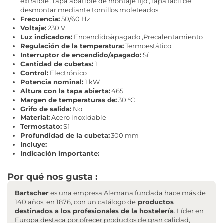
extraíble ,Tapa abatible de montaje fijo ,Tapa fácil de
desmontar mediante tornillos moleteados
Frecuencia:
50/60 Hz
Voltaje:
230 V
Luz indicadora:
Encendido/apagado ,Precalentamiento
Regulación de la temperatura:
Termoestático
Interruptor de encendido/apagado:
Sí
Cantidad de cubetas:
1
Control:
Electrónico
Potencia nominal:
1 kW
Altura con la tapa abierta:
465
Margen de temperaturas de:
30 °C
Grifo de salida:
No
Material:
Acero inoxidable
Termostato:
Sí
Profundidad de la cubeta:
300 mm
Incluye:
-
Indicación importante:
-
Por qué nos gusta :
Bartscher
es una empresa Alemana fundada hace más de
140 años, en 1876, con un catálogo de
productos
destinados a los profesionales de la hostelería
. Líder en
Europa destaca por ofrecer productos de gran calidad,