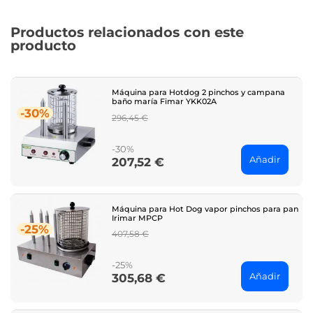
Productos relacionados con este
producto
Máquina para Hotdog 2 pinchos y campana
baño maría Fimar YKK02A
-30%
Regular
296,45 €
price
-30%
Añadir
207,52 €
Price
Máquina para Hot Dog vapor pinchos para pan
Irimar MPCP
-25%
Regular
407,58 €
price
-25%
Añadir
305,68 €
Price