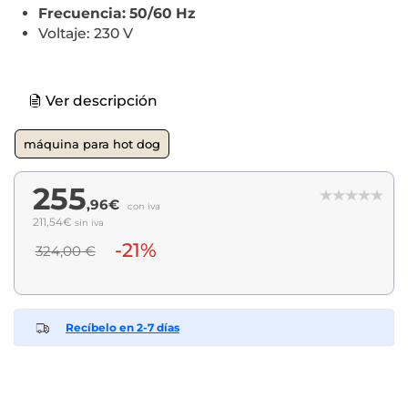
Frecuencia: 50/60 Hz
Voltaje: 230 V
Ver descripción
máquina para hot dog
255
,96€
con iva
211,54€
sin iva
-21%
324,00 €
Recíbelo en 2-7 días