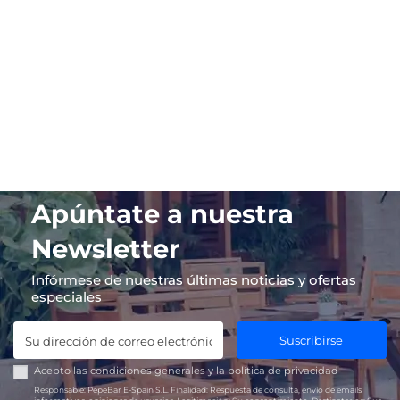
Apúntate a nuestra
Newsletter
Infórmese de nuestras últimas noticias y ofertas
especiales
Suscribirse
Acepto las
condiciones generales
y la
política de privacidad
Responsable:
PepeBar E-Spain S.L.
Finalidad:
Respuesta de consulta, envío de emails