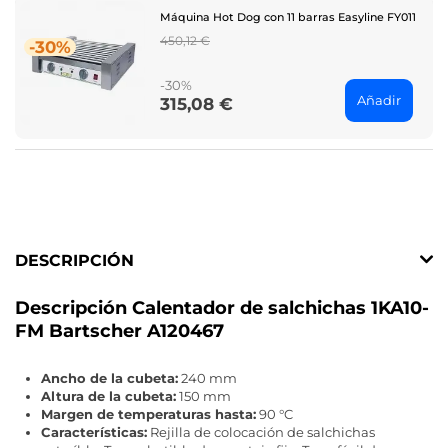
Máquina Hot Dog con 11 barras Easyline FY011
Regular
450,12 €
-30%
price
-30%
Añadir
315,08 €
Price
DESCRIPCIÓN
Descripción Calentador de salchichas 1KA10-
FM Bartscher A120467
Ancho de la cubeta:
240 mm
Altura de la cubeta:
150 mm
Margen de temperaturas hasta:
90 °C
Características:
Rejilla de colocación de salchichas