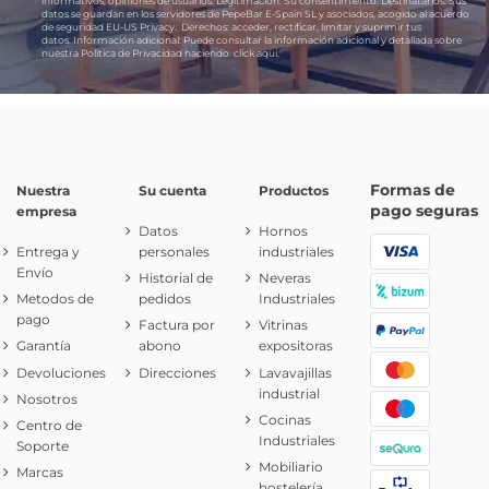
informativos, opiniones de usuarios.
Legitimación:
Su consentimiento.
Destinatarios:
Sus
datos se guardan en los servidores de PepeBar E-Spain SL y asociados, acogido al acuerdo
de seguridad EU-US Privacy.
Derechos:
acceder, rectificar, limitar y suprimir tus
datos.
Información adicional:
Puede consultar la información adicional y detallada sobre
nuestra Política de Privacidad haciendo
click aquí.
Formas de
Nuestra
Su cuenta
Productos
pago seguras
empresa
Datos
Hornos
Entrega y
personales
industriales
Envío
Historial de
Neveras
Metodos de
pedidos
Industriales
pago
Factura por
Vitrinas
Garantía
abono
expositoras
Devoluciones
Direcciones
Lavavajillas
industrial
Nosotros
Cocinas
Centro de
Industriales
Soporte
Mobiliario
Marcas
hostelería