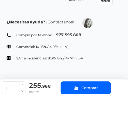
¿Necesitas ayuda?
¡Contáctanos!
977 595 808
Compra por teléfono
Comercial: 10-13h./14-16h. (L-V)
SAT e Incidencias: 8:30-13h./14-17h. (L-V)
255
© Copyright 2022 PepeBar.com |
Política de cookies |
Aviso legal y
,96€
Comprar
Condiciones generales de compra |
Blog
con iva