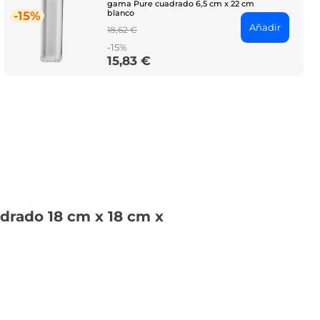
gama Pure cuadrado 6,5 cm x 22 cm
blanco
-15%
Añadir
Regular
18,62 €
price
-15%
15,83 €
Price
drado 18 cm x 18 cm x