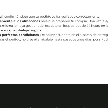
il
confirmándote que tu pedido se ha realizado correctamente.
tamente a los almacenes
para que preparen tu compra. Una vez la age
misma lo haya gestionado, excepto en los pedidos de 24 horas, en los
te en su embalaje original.
n perfectas condiciones
. De no ser así, anota en el albarán de entreg
as el pedido, no tires el embalaje hasta pasados unos días, por si tuv