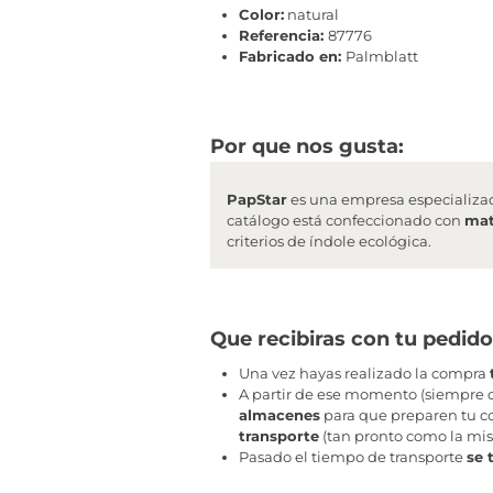
Color:
natural
Referencia:
87776
Fabricado en:
Palmblatt
Por que nos gusta:
PapStar
es una empresa especializa
catálogo está confeccionado con
mat
criterios de índole ecológica.
Que recibiras con tu pedido
Una vez hayas realizado la compra
A partir de ese momento (siempre q
almacenes
para que preparen tu co
transporte
(tan pronto como la mis
Pasado el tiempo de transporte
se 