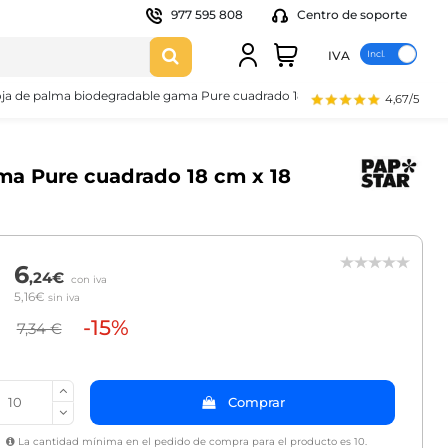
977 595 808
Centro de soporte
IVA
oja de palma biodegradable gama Pure cuadrado 18 cm x 18 cm x 1,5 cm
4,67/5
ma Pure cuadrado 18 cm x 18
6
,24€
con iva
5,16€
sin iva
-15%
7,34 €
Comprar
La cantidad mínima en el pedido de compra para el producto es 10.