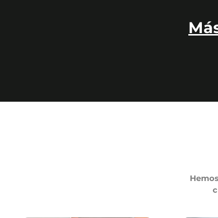
Más
Hemos 
c