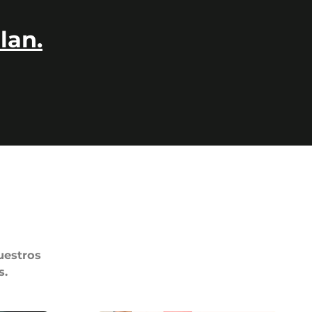
lan.
uestros
s.