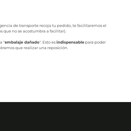
ncia de transporte recoja tu pedido, te facilitaremos el
 que no se acostumbra a facilitar).
a "
embalaje dañado
". Esto es
indispensable
para poder
iéramos que realizar una reposición.