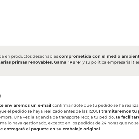
da en productos desechables
comprometida con el medio ambien
erias primas renovables, Gama "Pure"
y su política empresarial t
:
te enviaremos un e-mail
confirmándote que tu pedido se ha realiz
ue el pedido se haya realizado antes de las 15:00
) tramitaremos tu 
mpra. Una vez la agencia de transporte recoja tu pedido,
te facilit
ma lo haya gestionado, excepto en los pedidos de 24 horas que no se
te entregará el paquete en su embalaje original
.