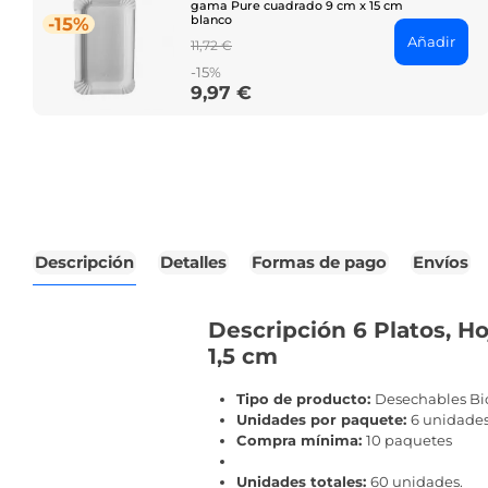
gama Pure cuadrado 9 cm x 15 cm
blanco
-15%
Añadir
Regular
11,72 €
price
-15%
9,97 €
Price
Descripción
Detalles
Formas de pago
Envíos
Descripción 6 Platos, H
1,5 cm
Tipo de producto:
Desechables Bi
Unidades por paquete:
6 unidade
Compra mínima:
10 paquetes
Unidades totales:
60 unidades.