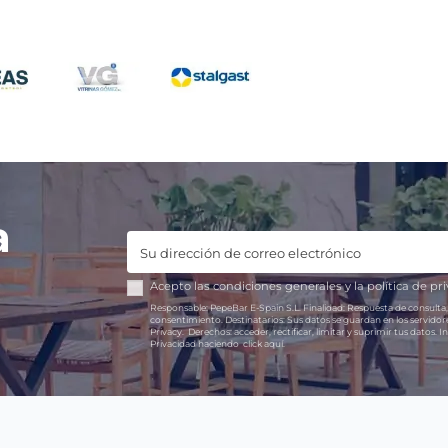
a
Acepto las
condiciones generales
y la
política de pr
Responsable:
PepeBar E-Spain S.L.
Finalidad:
Respuesta de consulta,
consentimiento.
Destinatarios:
Sus datos se guardan en los servido
Privacy.
Derechos:
acceder, rectificar, limitar y suprimir tus datos.
In
Privacidad haciendo
click aquí.