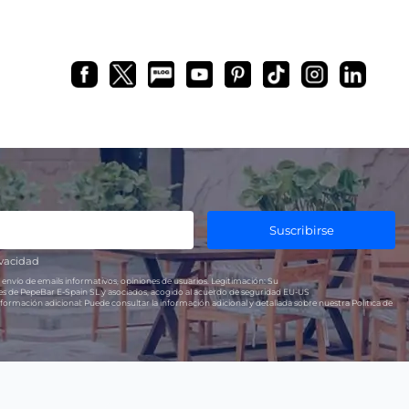
Suscribirse
ivacidad
 envío de emails informativos, opiniones de usuarios.
Legitimación:
Su
res de PepeBar E-Spain SL y asociados, acogido al acuerdo de seguridad EU-US
formación adicional:
Puede consultar la información adicional y detallada sobre nuestra Política de