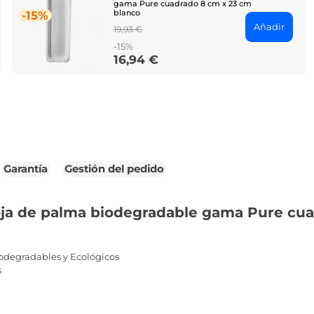
gama Pure cuadrado 8 cm x 23 cm
blanco
-15%
Añadir
Regular
19,93 €
price
-15%
16,94 €
Price
Garantía
Gestión del pedido
oja de palma biodegradable gama Pure cua
odegradables y Ecológicos
s