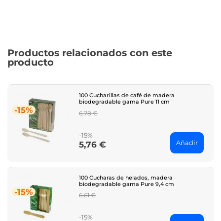
Productos relacionados con este
producto
100 Cucharillas de café de madera
biodegradable gama Pure 11 cm
-15%
Regular
6,78 €
price
-15%
Añadir
5,76 €
Price
100 Cucharas de helados, madera
biodegradable gama Pure 9,4 cm
-15%
Regular
6,61 €
price
-15%