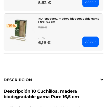
Añadir
5,62 €
Price
100 Tenedores, madera biodegradable gama
Pure 16,5 cm
-15%
Regular
7,28 €
price
-15%
Añadir
6,19 €
Price
DESCRIPCIÓN
Descripción 10 Cuchillos, madera
biodegradable gama Pure 16,5 cm