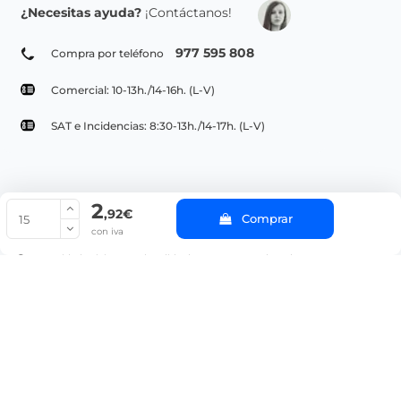
¿Necesitas ayuda?
¡Contáctanos!
977 595 808
Compra por teléfono
Comercial: 10-13h./14-16h. (L-V)
SAT e Incidencias: 8:30-13h./14-17h. (L-V)
2
© Copyright 2022 PepeBar.com |
Política de cookies |
Aviso legal y
,92€
Comprar
Condiciones generales de compra |
Blog
con iva
La cantidad mínima en el pedido de compra para el producto es 15.