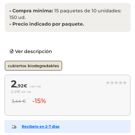
•
Compra mínima:
15 paquetes de 10 unidades:
150 ud.
•
Precio indicado por paquete.
Ver descripción
cubiertos biodegradables
2
,92€
con iva
2,41€
sin iva
-15%
3,44 €
Recíbelo en 2-7 días