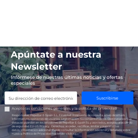
Apúntate a nuestra
Newsletter
Infórmese de nuestras últimas noticias y ofertas
especiales
Suscribirse
Acepto las
condiciones generales
y la
política de privacidad
Responsable:
PepeBar E-Spain S.L.
Finalidad:
Respuesta de consulta, envío de emails
informativos, opiniones de usuarios.
Legitimación:
Su consentimiento.
Destinatarios:
Sus
datos se guardan en los servidores de PepeBar E-Spain SL y asociados, acogido al acuerdo
de seguridad EU-US Privacy.
Derechos:
acceder, rectificar, limitar y suprimir tus
datos.
Información adicional:
Puede consultar la información adicional y detallada sobre
nuestra Política de Privacidad haciendo
click aquí.