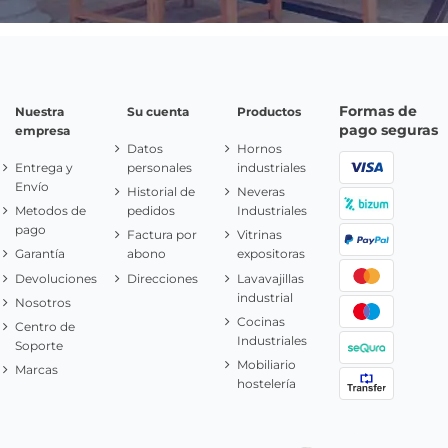
Formas de
Nuestra
Su cuenta
Productos
pago seguras
empresa
Datos
Hornos
Entrega y
personales
industriales
Envío
Historial de
Neveras
Metodos de
pedidos
Industriales
pago
Factura por
Vitrinas
Garantía
abono
expositoras
Devoluciones
Direcciones
Lavavajillas
industrial
Nosotros
Cocinas
Centro de
Industriales
Soporte
Mobiliario
Marcas
hostelería