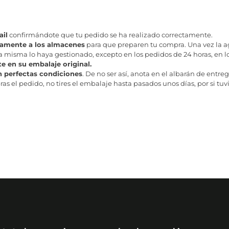
il
confirmándote que tu pedido se ha realizado correctamente.
tamente a los almacenes
para que preparen tu compra. Una vez la age
misma lo haya gestionado, excepto en los pedidos de 24 horas, en los
te en su embalaje original.
n perfectas condiciones
. De no ser así, anota en el albarán de entreg
as el pedido, no tires el embalaje hasta pasados unos días, por si tuv