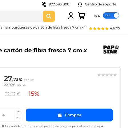
977 595 808
Centro de soporte
IVA
a hamburguesas de cartón de fibra fresca 7 cm x 11,5 cm x 11 cm marrón
4,67/5
cartón de fibra fresca 7 cm x
27
,73€
con iva
22,92€
sin iva
-15%
32,62 €
Comprar
La cantidad mínima en el pedido de compra para el producto es 4.