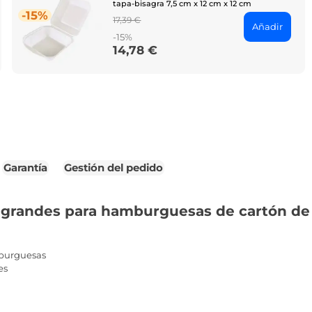
tapa-bisagra 7,5 cm x 12 cm x 12 cm
-15%
Regular
17,39 €
Añadir
price
-15%
14,78 €
Price
Garantía
Gestión del pedido
grandes para hamburguesas de cartón de fi
burguesas
es