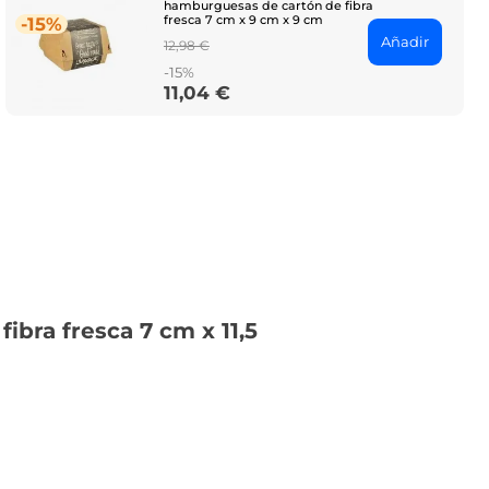
hamburguesas de cartón de fibra
fresca 7 cm x 9 cm x 9 cm
-15%
Añadir
Regular
12,98 €
price
-15%
11,04 €
Price
bra fresca 7 cm x 11,5