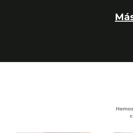
Más
Hemos 
c