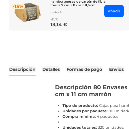
hamburguesas de cartón de fibra
fresca 7 cm x 11 cm x 11,5 cm
-15%
Añadir
Regular
15,46 €
price
-15%
13,14 €
Price
Descripción
Detalles
Formas de pago
Envíos
Descripción 80 Envases 
cm x 11 cm marrón
Tipo de producto:
Cajas para ham
Unidades por paquete:
80 unidad
Compra mínima:
4 paquetes
Unidades totales:
320 unidades.