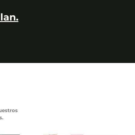
lan.
uestros
s.