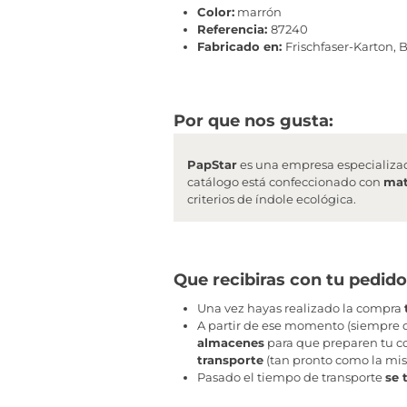
Color:
marrón
Referencia:
87240
Fabricado en:
Frischfaser-Karton, 
Por que nos gusta:
PapStar
es una empresa especializa
catálogo está confeccionado con
mat
criterios de índole ecológica.
Que recibiras con tu pedido
Una vez hayas realizado la compra
A partir de ese momento (siempre q
almacenes
para que preparen tu co
transporte
(tan pronto como la mis
Pasado el tiempo de transporte
se 