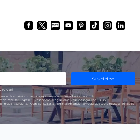
Suscribirse
ivacidad
 envío de emails informativos, opiniones de usuarios.
Legitimación:
Su
res de PepeBar E-Spain SL y asociados, acogido al acuerdo de seguridad EU-US
formación adicional:
Puede consultar la información adicional y detallada sobre nuestra Política de