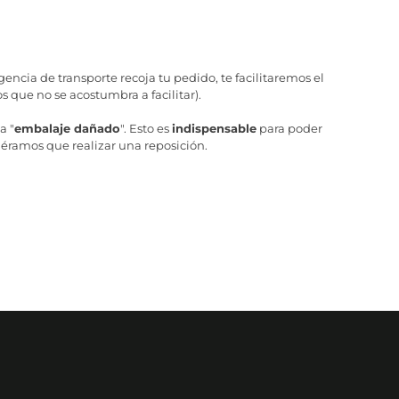
ncia de transporte recoja tu pedido, te facilitaremos el
 que no se acostumbra a facilitar).
a "
embalaje dañado
". Esto es
indispensable
para poder
iéramos que realizar una reposición.