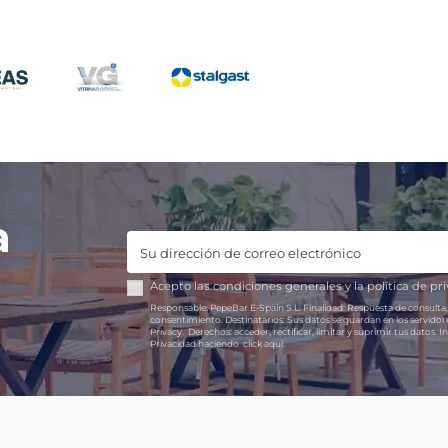
a
Acepto las
condiciones generales
y la
política de pr
Responsable:
PepeBar E-Spain S.L.
Finalidad:
Respuesta de consulta,
consentimiento.
Destinatarios:
Sus datos se guardan en los servido
Privacy.
Derechos:
acceder, rectificar, limitar y suprimir tus datos.
In
Privacidad haciendo
click aquí.