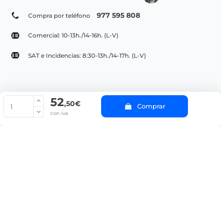
977 595 808
Compra por teléfono
Comercial: 10-13h./14-16h. (L-V)
SAT e Incidencias: 8:30-13h./14-17h. (L-V)
52
© Copyright 2022 PepeBar.com |
Política de cookies |
Aviso legal y
,50€
Comprar
Condiciones generales de compra |
Blog
con iva