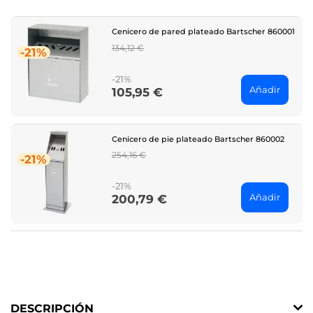
Cenicero de pared plateado Bartscher 860001
Regular
134,12 €
-21%
price
-21%
Añadir
105,95 €
Price
Cenicero de pie plateado Bartscher 860002
Regular
254,16 €
-21%
price
-21%
Añadir
200,79 €
Price
DESCRIPCIÓN