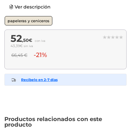
Ver descripción
papeleras y ceniceros
52
,50€
con iva
43,39€
sin iva
-21%
66,45 €
Recíbelo en 2-7 días
Productos relacionados con este
producto