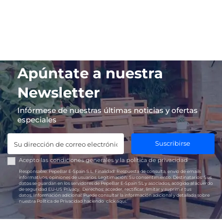
Apúntate a nuestra
Newsletter
Infórmese de nuestras últimas noticias y ofertas
especiales
Suscribirse
Acepto las
condiciones generales
y la
política de privacidad
Responsable:
PepeBar E-Spain S.L.
Finalidad:
Respuesta de consulta, envío de emails
informativos, opiniones de usuarios.
Legitimación:
Su consentimiento.
Destinatarios:
Sus
datos se guardan en los servidores de PepeBar E-Spain SL y asociados, acogido al acuerdo
de seguridad EU-US Privacy.
Derechos:
acceder, rectificar, limitar y suprimir tus
datos.
Información adicional:
Puede consultar la información adicional y detallada sobre
nuestra Política de Privacidad haciendo
click aquí.