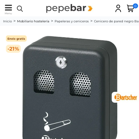
0
Menu
Inicio
Mobiliario hostelería
Papeleras y ceniceros
Cenicero de pared negro Ba
Envío gratis
-21%