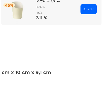
l Ø 7,5 cm · 9,9 cm
-15%
Regular
8,36 €
Añadir
price
-15%
7,11 €
Price
 cm x 10 cm x 9,1 cm