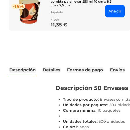
comida para llevar 550 ml 10 cm x 8,5
cm x 7,5 cm
-15%
Añadir
Regular
13,36 €
price
-15%
11,35 €
Price
Descripción
Detalles
Formas de pago
Envíos
Descripción 50 Envases 
Tipo de producto:
Envases comida 
Unidades por paquete:
50 unidad
Compra mínima:
10 paquetes
Unidades totales:
500 unidades.
Color:
blanco