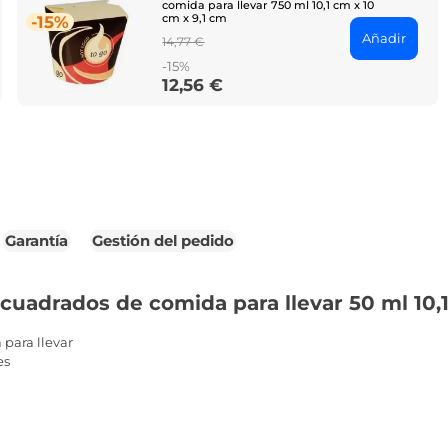
comida para llevar 750 ml 10,1 cm x 10
cm x 9,1 cm
-15%
Añadir
Regular
14,77 €
price
-15%
12,56 €
Price
Garantía
Gestión del pedido
cuadrados de comida para llevar 50 ml 10,1
para llevar
es