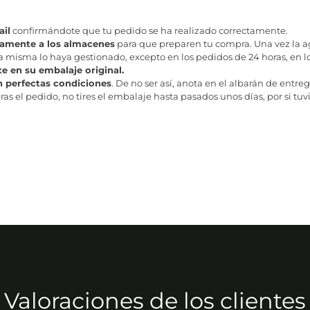
il
confirmándote que tu pedido se ha realizado correctamente.
tamente a los almacenes
para que preparen tu compra. Una vez la age
misma lo haya gestionado, excepto en los pedidos de 24 horas, en los
te en su embalaje original.
n perfectas condiciones
. De no ser así, anota en el albarán de entreg
as el pedido, no tires el embalaje hasta pasados unos días, por si tuv
Valoraciones de los clientes