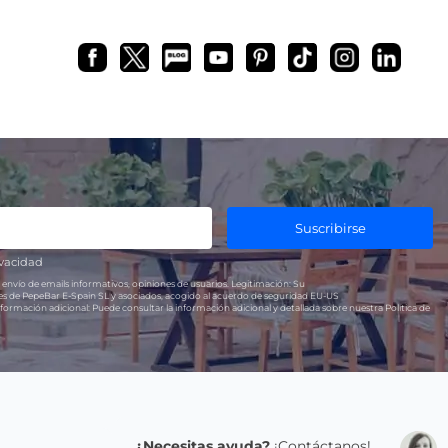
Suscribirse
ivacidad
 envío de emails informativos, opiniones de usuarios.
Legitimación:
Su
res de PepeBar E-Spain SL y asociados, acogido al acuerdo de seguridad EU-US
formación adicional:
Puede consultar la información adicional y detallada sobre nuestra Política de
¿Necesitas ayuda?
¡Contáctanos!