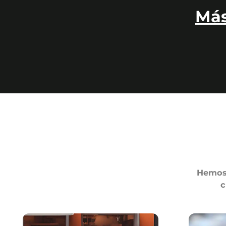
Más
Hemos 
c