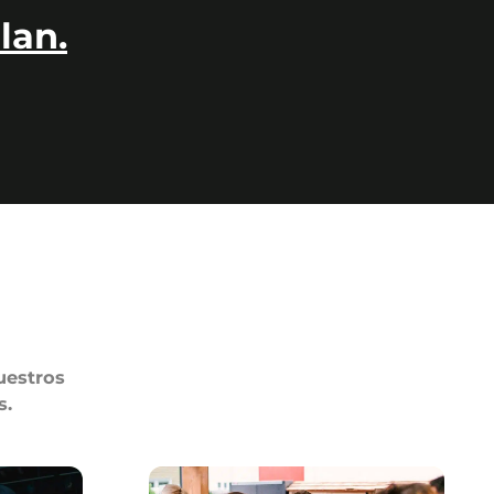
lan.
uestros
s.