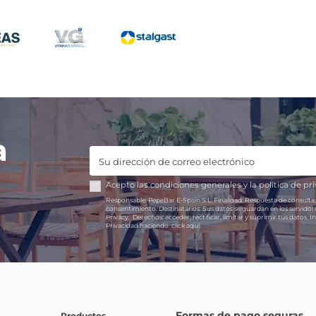
a
Acepto las
condiciones generales
y la
política de pr
Responsable:
PepeBar E-Spain S.L.
Finalidad:
Respuesta de consulta,
consentimiento.
Destinatarios:
Sus datos se guardan en los servido
Privacy.
Derechos:
acceder, rectificar, limitar y suprimir tus datos.
In
Privacidad haciendo
click aquí.
Formas de pago seguras
Productos