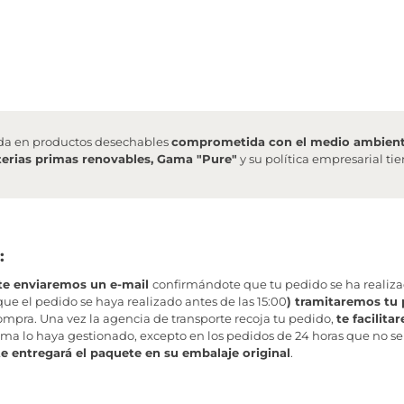
da en productos desechables
comprometida con el medio ambien
erias primas renovables, Gama "Pure"
y su política empresarial t
:
te enviaremos un e-mail
confirmándote que tu pedido se ha realiz
ue el pedido se haya realizado antes de las 15:00
) tramitaremos tu 
mpra. Una vez la agencia de transporte recoja tu pedido,
te facilit
ma lo haya gestionado, excepto en los pedidos de 24 horas que no se
te entregará el paquete en su embalaje original
.