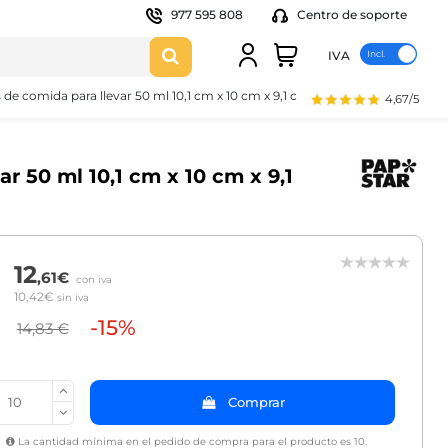
977 595 808
Centro de soporte
IVA
de comida para llevar 50 ml 10,1 cm x 10 cm x 9,1 cm
4,67/5
r 50 ml 10,1 cm x 10 cm x 9,1
12
,61€
con iva
10,42€
sin iva
-15%
14,83 €
Comprar
La cantidad mínima en el pedido de compra para el producto es 10.