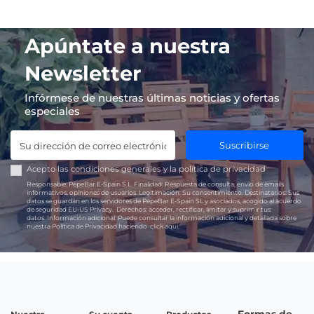
Apúntate a nuestra
Newsletter
Infórmese de nuestras últimas noticias y ofertas
especiales
Suscribirse
Acepto las
condiciones generales
y la
política de privacidad
Responsable:
PepeBar E-Spain S.L.
Finalidad:
Respuesta de consulta, envío de emails
informativos, opiniones de usuarios.
Legitimación:
Su consentimiento.
Destinatarios:
Sus
datos se guardan en los servidores de PepeBar E-Spain SL y asociados, acogido al acuerdo
de seguridad EU-US Privacy.
Derechos:
acceder, rectificar, limitar y suprimir tus
datos.
Información adicional:
Puede consultar la información adicional y detallada sobre
nuestra Política de Privacidad haciendo
click aquí.