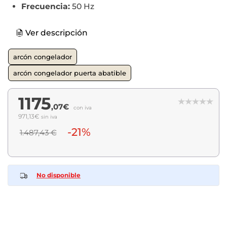
Frecuencia:
50 Hz
Ver descripción
arcón congelador
arcón congelador puerta abatible
1175
,07€
con iva
971,13€
sin iva
-21%
1.487,43 €
No disponible