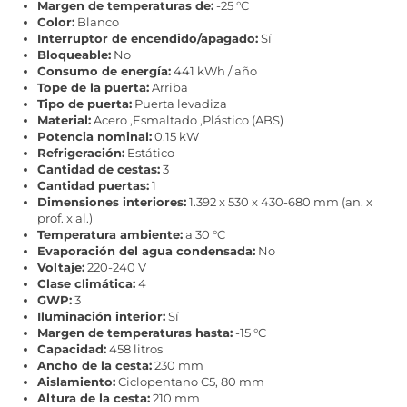
Margen de temperaturas de:
-25 °C
Color:
Blanco
Interruptor de encendido/apagado:
Sí
Bloqueable:
No
Consumo de energía:
441 kWh / año
Tope de la puerta:
Arriba
Tipo de puerta:
Puerta levadiza
Material:
Acero ,Esmaltado ,Plástico (ABS)
Potencia nominal:
0.15 kW
Refrigeración:
Estático
Cantidad de cestas:
3
Cantidad puertas:
1
Dimensiones interiores:
1.392 x 530 x 430-680 mm (an. x
prof. x al.)
Temperatura ambiente:
a 30 °C
Evaporación del agua condensada:
No
Voltaje:
220-240 V
Clase climática:
4
GWP:
3
Iluminación interior:
Sí
Margen de temperaturas hasta:
-15 °C
Capacidad:
458 litros
Ancho de la cesta:
230 mm
Aislamiento:
Ciclopentano C5, 80 mm
Altura de la cesta:
210 mm