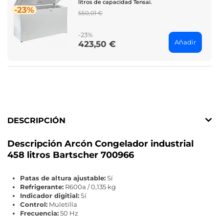
litros de capacidad Tensai.
-23%
Regular
550,01 €
price
-23%
Añadir
423,50 €
Price
DESCRIPCIÓN
Descripción Arcón Congelador industrial
458 litros Bartscher 700966
Patas de altura ajustable:
Sí
Refrigerante:
R600a / 0,135 kg
Indicador digitial:
Sí
Control:
Muletilla
Frecuencia:
50 Hz