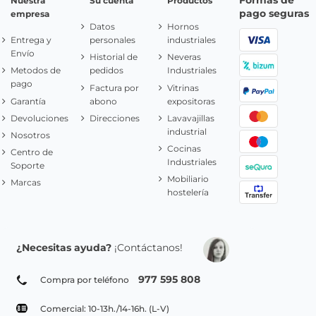
Formas de
Nuestra
Su cuenta
Productos
pago seguras
empresa
Datos
Hornos
Entrega y
personales
industriales
Envío
Historial de
Neveras
Metodos de
pedidos
Industriales
pago
Factura por
Vitrinas
Garantía
abono
expositoras
Devoluciones
Direcciones
Lavavajillas
industrial
Nosotros
Cocinas
Centro de
Industriales
Soporte
Mobiliario
Marcas
hostelería
¿Necesitas ayuda?
¡Contáctanos!
977 595 808
Compra por teléfono
Comercial: 10-13h./14-16h. (L-V)