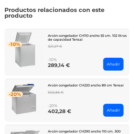
Productos relacionados con este
producto
Arcón congelador CH110 ancho 55 cm. 102 litros
de capacidad Tensai
-10%
Regular
321,27 €
price
-10%
Añadir
289,14 €
Price
Arcón congelador CH220 ancho 89 cm Tensai
Regular
502,85 €
-20%
price
-20%
Añadir
402,28 €
Price
Arcón congelador CH290 ancho 110 cm. 300