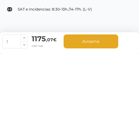
SAT e Incidencias: 8:30-13h./14-17h. (L-V)
1175
© Copyright 2022 PepeBar.com |
Política de cookies |
Aviso legal y
,07€
Avísame
Condiciones generales de compra |
Blog
con iva