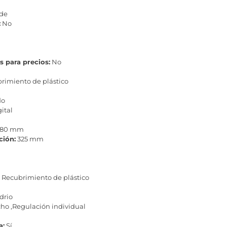
rde
:
No
s para precios:
No
brimiento de plástico
do
ital
80 mm
ción:
325 mm
Recubrimiento de plástico
drio
cho ,Regulación individual
a:
Sí