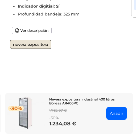
Indicador digitial: Sí
Profundidad bandeja: 325 mm
Ver descripción
nevera expositora
o
Nevera expositora industrial 400 litros
Bóreas AR400PC
-30%
Regular
1.762,97 €
Añadir
price
-30%
1.234,08 €
Price