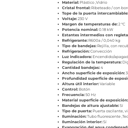
Material:
Plástico ,Vidrio
Cristal frontal:
Ribeteado / con bo
Tope de la puerta intercambiable
Voltaje:
230 V
Margen de temperaturas de:
2 °C
Potencia nominal:
0.18 kW
Estantes intermedios con regleta
Refrigerante:
R600a / 0,040 kg
Tipo de bandejas:
Rejilla, con recu
Refrigeración:
Convección
Luz indicadora:
Encendido/apaga
Regulación de la temperatura:
Dig
Cantidad bandejas:
4
Ancho superficie de exposición:
3
Profundidad superficie de exposi
Altura útil interior:
Variable
Control:
Botón
Frecuencia:
50 Hz
Material superficie de exposición:
Bandejas de altura ajustable:
Sí
Tipo de puerta:
Puerta oscilante, vi
Iluminación:
Tubo fluorescente ,Te
Iluminación interior:
Sí
Evaporación del agua condensad