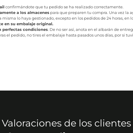
il
confirmándote que tu pedido se ha realizado correctamente.
tamente a los almacenes
para que preparen tu compra. Una vez la age
misma lo haya gestionado, excepto en los pedidos de 24 horas, en los
te en su embalaje original.
n perfectas condiciones
. De no ser así, anota en el albarán de entreg
as el pedido, no tires el embalaje hasta pasados unos días, por si tuv
Valoraciones de los clientes