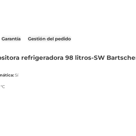
Garantía
Gestión del pedido
ositora refrigeradora 98 litros-SW Bartsch
mática:
Sí
 °C