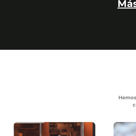
Más
Hemos 
c