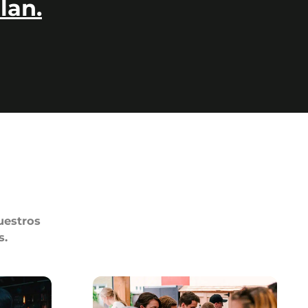
lan.
uestros
s.