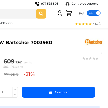
977 595 808
Centro de soporte
IVA
r 700398G
4,67/5
s-SW Bartscher 700398G
609
,13€
con iva
503,41€
sin iva
-21%
771,05 €
Comprar