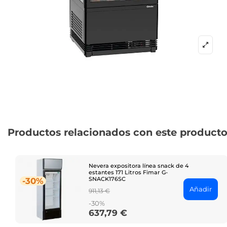
Productos relacionados con este product
Nevera expositora línea snack de 4
estantes 171 Litros Fimar G-
SNACK176SC
-30%
Añadir
Regular
911,13 €
price
-30%
637,79 €
Price