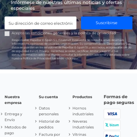
Infórmese de nuestras últimas noticias y ofertas
especiales
Suscribirse
Acepto las
condiciones generales
y la
política de privacidad
Responsable:
PepeBar E-Spain S.L.
Finalidad:
Respuesta de consulta, envío de emails
informativos, opiniones de usuarios.
Legitimación:
Su consentimiento.
Destinatarios:
Sus
datos se guardan en los servidores de PepeBar E-Spain SL y asociados, acogido al acuerdo
de seguridad EU-US Privacy.
Derechos:
acceder, rectificar, limitar y suprimir tus
datos.
Información adicional:
Puede consultar la información adicional y detallada sobre
nuestra Política de Privacidad haciendo
click aquí.
Formas de
Nuestra
Su cuenta
Productos
pago seguras
empresa
Datos
Hornos
Entrega y
personales
industriales
Envío
Historial de
Neveras
Metodos de
pedidos
Industriales
pago
Factura por
Vitrinas