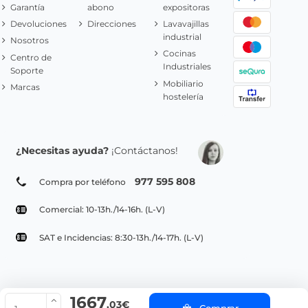
Garantía
abono
expositoras
Devoluciones
Direcciones
Lavavajillas
industrial
Nosotros
Cocinas
Centro de
Industriales
Soporte
Mobiliario
Marcas
hostelería
¿Necesitas ayuda?
¡Contáctanos!
977 595 808
Compra por teléfono
Comercial: 10-13h./14-16h. (L-V)
SAT e Incidencias: 8:30-13h./14-17h. (L-V)
1667
© Copyright 2022 PepeBar.com |
Política de cookies |
Aviso legal y
,03€