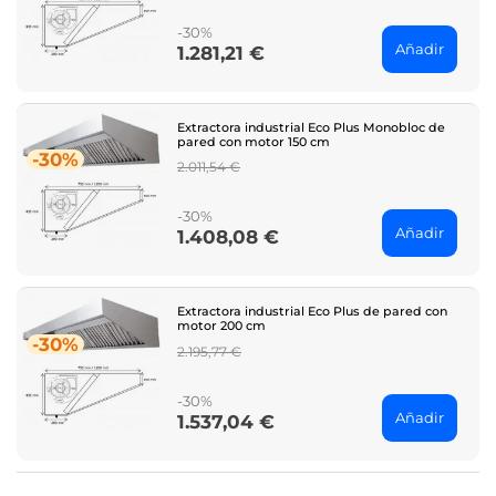
price
-30%
Añadir
1.281,21 €
Price
Extractora industrial Eco Plus Monobloc de
pared con motor 150 cm
-30%
Regular
2.011,54 €
price
-30%
Añadir
1.408,08 €
Price
Extractora industrial Eco Plus de pared con
motor 200 cm
-30%
Regular
2.195,77 €
price
-30%
Añadir
1.537,04 €
Price