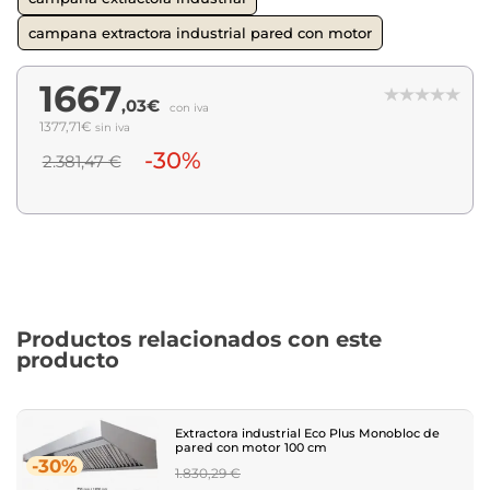
campana extractora industrial pared con motor
1667
,03€
con iva
1377,71€
sin iva
-30%
2.381,47 €
Productos relacionados con este
producto
Extractora industrial Eco Plus Monobloc de
pared con motor 100 cm
-30%
Regular
1.830,29 €