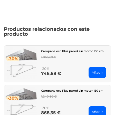
Productos relacionados con este
producto
Campana eco Plus pared sin motor 100 cm
Regular
1.066,69 €
-30%
price
-30%
Añadir
746,68 €
Price
Campana eco Plus pared sin motor 150 cm
Regular
1.240,50 €
-30%
price
-30%
Añadir
868,35 €
Price