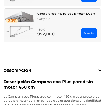
Campana eco Plus pared sin motor 200 cm
Regular
1.417,29 €
-30%
price
-30%
Añadir
992,10 €
Price
DESCRIPCIÓN
Descripción Campana eco Plus pared sin
motor 450 cm
La Campana eco Plus pared con motor 450 cm es una eco plus
pared sin motor de gran calidad que proporciona una fiabilidad
inigualable gracias a una atenta fabricación. El uso de