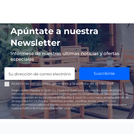
Apúntate a nuestra
Newsletter
Infórmese de nuestras últimas noticias y ofertas
especiales
Suscribirse
Acepto las
condiciones generales
y la
política de privacidad
Responsable:
PepeBar E-Spain S.L.
Finalidad:
Respuesta de consulta, envío de emails
informativos, opiniones de usuarios.
Legitimación:
Su consentimiento.
Destinatarios:
Sus
datos se guardan en los servidores de PepeBar E-Spain SL y asociados, acogido al acuerdo
de seguridad EU-US Privacy.
Derechos:
acceder, rectificar, limitar y suprimir tus
datos.
Información adicional:
Puede consultar la información adicional y detallada sobre
nuestra Política de Privacidad haciendo
click aquí.