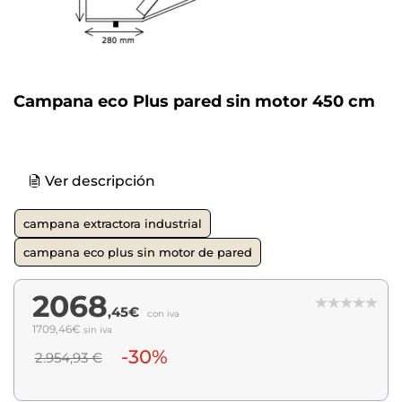
Campana eco Plus pared sin motor 450 cm
Ver descripción
campana extractora industrial
campana eco plus sin motor de pared
2068
,45€
con iva
1709,46€
sin iva
-30%
2.954,93 €