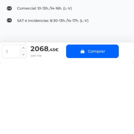
Comercial: 10-13h./14-16h. (L-V)
SAT e Incidencias: 8:30-13h./14-17h. (L-V)
2068
© Copyright 2022 PepeBar.com |
Política de cookies |
Aviso legal y
,45€
Comprar
Condiciones generales de compra |
Blog
con iva