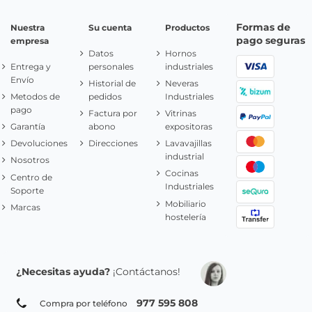
Formas de
Nuestra
Su cuenta
Productos
pago seguras
empresa
Datos
Hornos
Entrega y
personales
industriales
Envío
Historial de
Neveras
Metodos de
pedidos
Industriales
pago
Factura por
Vitrinas
Garantía
abono
expositoras
Devoluciones
Direcciones
Lavavajillas
industrial
Nosotros
Cocinas
Centro de
Industriales
Soporte
Mobiliario
Marcas
hostelería
¿Necesitas ayuda?
¡Contáctanos!
977 595 808
Compra por teléfono