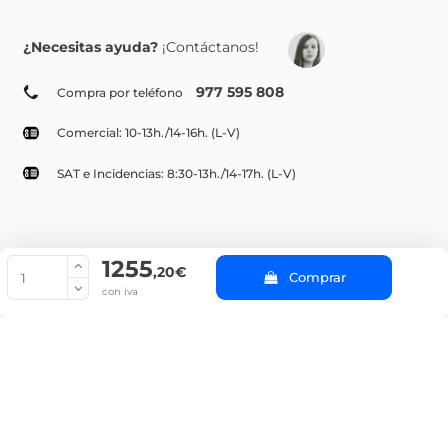
¿Necesitas ayuda?
¡Contáctanos!
977 595 808
Compra por teléfono
Comercial: 10-13h./14-16h. (L-V)
SAT e Incidencias: 8:30-13h./14-17h. (L-V)
1255
© Copyright 2022 PepeBar.com |
Política de cookies |
Aviso legal y
,20€
Comprar
Condiciones generales de compra |
Blog
con iva