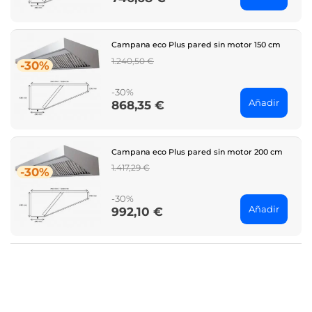
Campana eco Plus pared sin motor 150 cm
Regular
1.240,50 €
-30%
price
-30%
Añadir
868,35 €
Price
Campana eco Plus pared sin motor 200 cm
Regular
1.417,29 €
-30%
price
-30%
Añadir
992,10 €
Price