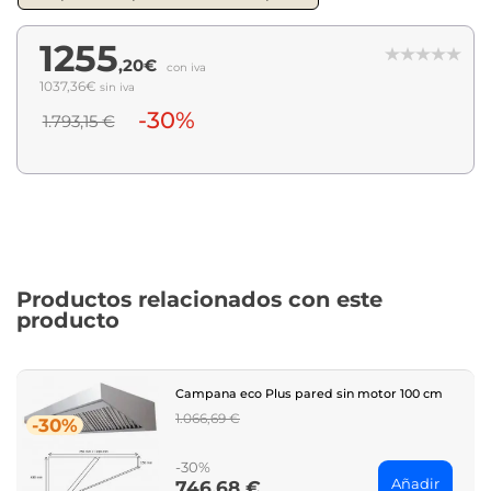
1255
,20€
con iva
1037,36€
sin iva
-30%
1.793,15 €
Productos relacionados con este
producto
Campana eco Plus pared sin motor 100 cm
Regular
1.066,69 €
-30%
price
-30%
Añadir
746,68 €
Price