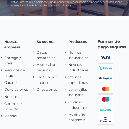
datos.
Información adicional:
Puede consultar la información adicional y detallada sobre
nuestra Política de Privacidad haciendo
click aquí.
Formas de
Nuestra
Su cuenta
Productos
pago seguras
empresa
Datos
Hornos
Entrega y
personales
industriales
Envío
Historial de
Neveras
Metodos de
pedidos
Industriales
pago
Factura por
Vitrinas
Garantía
abono
expositoras
Devoluciones
Direcciones
Lavavajillas
industrial
Nosotros
Cocinas
Centro de
Industriales
Soporte
Mobiliario
Marcas
hostelería