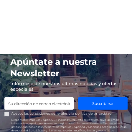
Apúntate a nuestra
Newsletter
Infórmese de nuestras últimas noticias y ofertas
especiales
Suscribirse
Acepto las
condiciones generales
y la
política de privacidad
Responsable:
PepeBar E-Spain S.L.
Finalidad:
Respuesta de consulta, envío de emails
informativos, opiniones de usuarios.
Legitimación:
Su consentimiento.
Destinatarios:
Sus
datos se guardan en los servidores de PepeBar E-Spain SL y asociados, acogido al acuerdo
de seguridad EU-US Privacy.
Derechos:
acceder, rectificar, limitar y suprimir tus