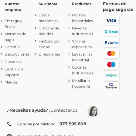
Formas de
Nuestra
Su cuenta
Productos
pago seguras
empresa
Datos
Hornos
Entrega y
personales
industriales
Envío
Historial de
Neveras
Metodos de
pedidos
Industriales
pago
Factura por
Vitrinas
Garantía
abono
expositoras
Devoluciones
Direcciones
Lavavajillas
industrial
Nosotros
Cocinas
Centro de
Industriales
Soporte
Mobiliario
Marcas
hostelería
¿Necesitas ayuda?
¡Contáctanos!
977 595 808
Compra por teléfono