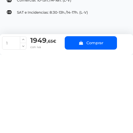
Comercial: 10-13h./14-16h. (L-V)
SAT e Incidencias: 8:30-13h./14-17h. (L-V)
1949
© Copyright 2022 PepeBar.com |
Política de cookies |
Aviso legal y
,65€
Comprar
Condiciones generales de compra |
Blog
con iva