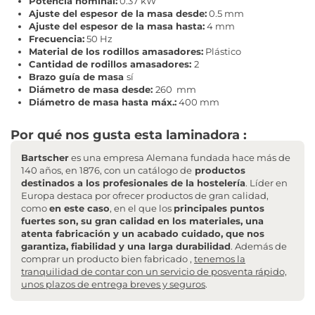
Potencia nominal:
0.37 kW
Ajuste del espesor de la masa desde:
0.5 mm
Ajuste del espesor de la masa hasta:
4 mm
Frecuencia:
50 Hz
Material de los rodillos amasadores:
Plástico
Cantidad de rodillos amasadores:
2
Brazo guía de masa
sí
Diámetro de masa desde:
260 mm
Diámetro de masa hasta máx.:
400 mm
Por qué nos gusta esta laminadora :
Bartscher
es una empresa Alemana fundada hace más de
140 años, en 1876, con un catálogo de
productos
destinados a los profesionales de la hostelería
. Líder en
Europa destaca por ofrecer productos de gran calidad,
como
en este caso
, en el que los
principales puntos
fuertes son, su gran calidad en los materiales, una
atenta fabricación y un acabado cuidado, que nos
garantiza, fiabilidad y una larga durabilidad
. Además de
comprar un producto bien fabricado ,
tenemos la
tranquilidad de contar con un servicio de posventa rápido,
unos plazos de entrega breves y seguros
.