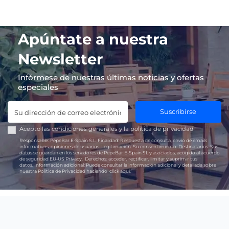
Apúntate a nuestra
Newsletter
Infórmese de nuestras últimas noticias y ofertas
especiales
Suscribirse
Acepto las
condiciones generales
y la
política de privacidad
Responsable:
PepeBar E-Spain S.L.
Finalidad:
Respuesta de consulta, envío de emails
informativos, opiniones de usuarios.
Legitimación:
Su consentimiento.
Destinatarios:
Sus
datos se guardan en los servidores de PepeBar E-Spain SL y asociados, acogido al acuerdo
de seguridad EU-US Privacy.
Derechos:
acceder, rectificar, limitar y suprimir tus
datos.
Información adicional:
Puede consultar la información adicional y detallada sobre
nuestra Política de Privacidad haciendo
click aquí.