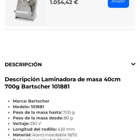
Añadir
1.054,42 €
Price
DESCRIPCIÓN
Descripción Laminadora de masa 40cm
700g Bartscher 101881
Marca: Bartscher
Modelo: 101881
Peso de la masa hasta:
700 g
Peso de la masa desde:
80 g
Voltaje:
230 V
Longitud del rodillo:
420 mm
Material:
Acero inoxidable 18/10