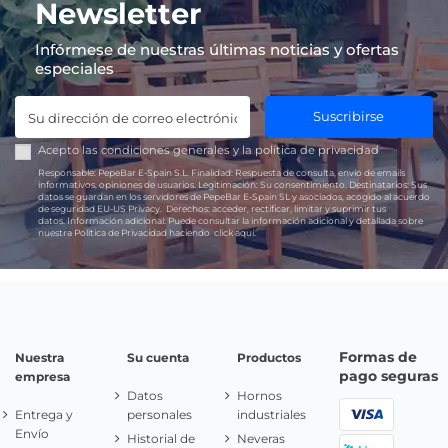
Newsletter
Infórmese de nuestras últimas noticias y ofertas
especiales
Suscribirse
Acepto las
condiciones generales
y la
política de privacidad
Responsable:
PepeBar E-Spain S.L.
Finalidad:
Respuesta de consulta, envío de emails
informativos, opiniones de usuarios.
Legitimación:
Su consentimiento.
Destinatarios:
Sus
datos se guardan en los servidores de PepeBar E-Spain SL y asociados, acogido al acuerdo
de seguridad EU-US Privacy.
Derechos:
acceder, rectificar, limitar y suprimir tus
datos.
Información adicional:
Puede consultar la información adicional y detallada sobre
nuestra Política de Privacidad haciendo
click aquí.
Formas de
Nuestra
Su cuenta
Productos
pago seguras
empresa
Datos
Hornos
Entrega y
personales
industriales
Envío
Historial de
Neveras