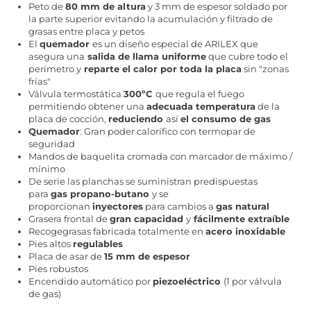
Peto de
80 mm de altura
y 3 mm de espesor soldado por
la parte superior evitando la acumulación y filtrado de
grasas entre placa y petos
El
quemador
es un diseño especial de ARILEX que
asegura una
salida de llama uniforme
que cubre todo el
perímetro y
reparte el calor por toda la placa
sin "zonas
frías"
Válvula termostática
300ºC
que regula el fuego
permitiendo obtener una
adecuada temperatura
de la
placa de cocción,
reduciendo
así
el consumo de gas
Quemador
: Gran poder calorífico con termopar de
seguridad
Mandos de baquelita cromada con marcador de máximo /
mínimo
De serie las planchas se suministran predispuestas
para
gas propano-butano
y se
proporcionan
inyectores
para cambios a
gas natural
Grasera frontal de
gran capacidad
y
fácilmente extraíble
Recogegrasas fabricada totalmente en
acero inoxidable
Pies altos
regulables
Placa de asar de
15 mm de espesor
Pies robustos
Encendido automático por
piezoeléctrico
(1 por válvula
de gas)