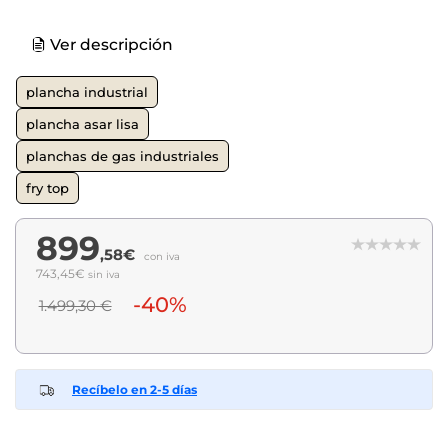
Ver descripción
plancha industrial
plancha asar lisa
planchas de gas industriales
fry top
899
,58€
con iva
743,45€
sin iva
-40%
1.499,30 €
Recíbelo en 2-5 días