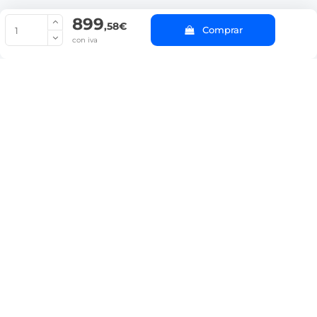
899
© Copyright 2022 PepeBar.com |
Política de cookies |
Aviso legal y
,58€
Comprar
Condiciones generales de compra |
Blog
con iva