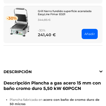
Grill hierro fundido superficie acanalada
EasyLine Fimar EG01
-30%
Regular
344,85 €
price
-30%
Añadir
241,40 €
Price
DESCRIPCIÓN
Descripción Plancha a gas acero 15 mm con
baño cromo duro 5,50 kW 60PGCN
Plancha fabricada en
acero con baño de cromo duro de
50 micras