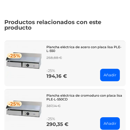
Productos relacionados con este
producto
Plancha eléctrica de acero con placa lisa PLE-
L-550
-25%
Regular
258,88 €
price
-25%
Añadir
194,16 €
Price
Plancha eléctrica de cromoduro con placa lisa
PLE-L-550CD
-25%
Regular
387,14 €
price
-25%
Añadir
290,35 €
Price