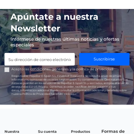
Apúntate a nuestra
Newsletter
Infórmese de nuestras últimas noticias y ofertas
especiales
Suscribirse
Acepto las
condiciones generales
y la
política de privacidad
Responsable:
PepeBar E-Spain S.L.
Finalidad:
Respuesta de consulta, envío de emails
informativos, opiniones de usuarios.
Legitimación:
Su consentimiento.
Destinatarios:
Sus
datos se guardan en los servidores de PepeBar E-Spain SL y asociados, acogido al acuerdo
de seguridad EU-US Privacy.
Derechos:
acceder, rectificar, limitar y suprimir tus
datos.
Información adicional:
Puede consultar la información adicional y detallada sobre
nuestra Política de Privacidad haciendo
click aquí.
Formas de
Nuestra
Su cuenta
Productos