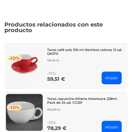
Productos relacionados con este
producto
Tazas café solo 100 ml distintos colores 12 ud.
GK070
-10%
Regular
66,13 €
price
-10%
Añadir
59,51 €
Price
Tazas capuccino Athena Hotelware 228ml.
Pack de 24 ud. CC201
-10%
Regular
86,99 €
price
-10%
Añadir
78,29 €
Price