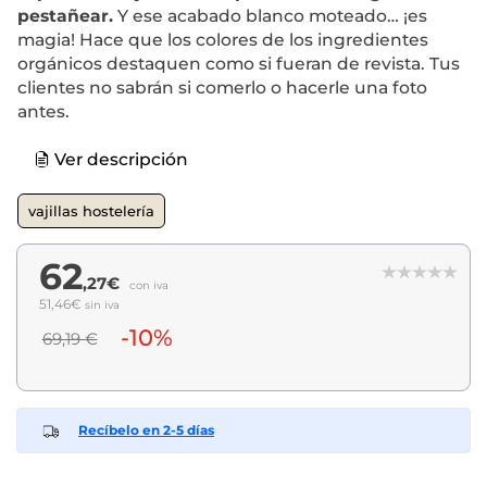
pestañear.
Y ese acabado blanco moteado… ¡es
magia! Hace que los colores de los ingredientes
orgánicos destaquen como si fueran de revista. Tus
clientes no sabrán si comerlo o hacerle una foto
antes.
Ver descripción
vajillas hostelería
62
,27€
con iva
51,46€
sin iva
-10%
69,19 €
Recíbelo en 2-5 días