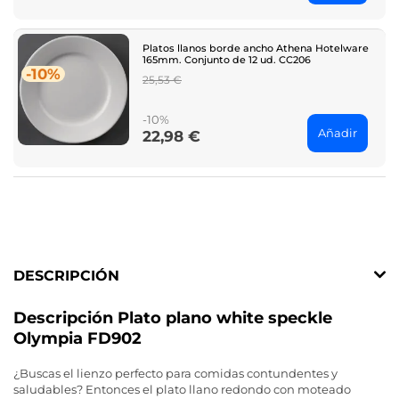
Platos llanos borde ancho Athena Hotelware
165mm. Conjunto de 12 ud. CC206
-10%
Regular
25,53 €
price
-10%
Añadir
22,98 €
Price
DESCRIPCIÓN
Descripción Plato plano white speckle
Olympia FD902
¿Buscas el lienzo perfecto para comidas contundentes y
saludables? Entonces el plato llano redondo con moteado