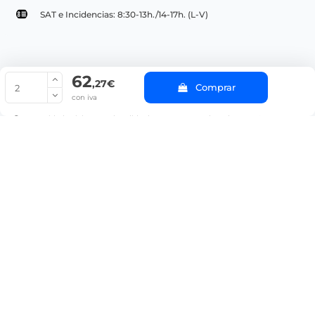
SAT e Incidencias: 8:30-13h./14-17h. (L-V)
62
© Copyright 2022 PepeBar.com |
Política de cookies |
Aviso legal y
,27€
Comprar
Condiciones generales de compra |
Blog
con iva
La cantidad mínima en el pedido de compra para el producto es 2.