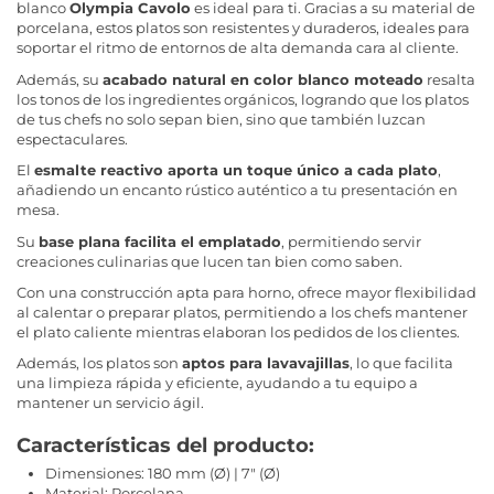
blanco
Olympia Cavolo
es ideal para ti. Gracias a su material de
porcelana, estos platos son resistentes y duraderos, ideales para
soportar el ritmo de entornos de alta demanda cara al cliente.
Además, su
acabado natural en color blanco moteado
resalta
los tonos de los ingredientes orgánicos, logrando que los platos
de tus chefs no solo sepan bien, sino que también luzcan
espectaculares.
El
esmalte reactivo aporta un toque único a cada plato
,
añadiendo un encanto rústico auténtico a tu presentación en
mesa.
Su
base plana facilita el emplatado
, permitiendo servir
creaciones culinarias que lucen tan bien como saben.
Con una construcción apta para horno, ofrece mayor flexibilidad
al calentar o preparar platos, permitiendo a los chefs mantener
el plato caliente mientras elaboran los pedidos de los clientes.
Además, los platos son
aptos para lavavajillas
, lo que facilita
una limpieza rápida y eficiente, ayudando a tu equipo a
mantener un servicio ágil.
Características del producto:
Dimensiones: 180 mm (Ø) | 7" (Ø)
Material: Porcelana