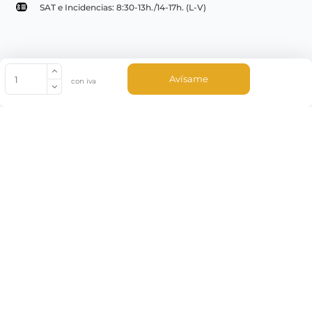
SAT e Incidencias: 8:30-13h./14-17h. (L-V)
© Copyright 2022 PepeBar.com |
Política de cookies |
Aviso legal y
Avísame
con iva
Condiciones generales de compra |
Blog