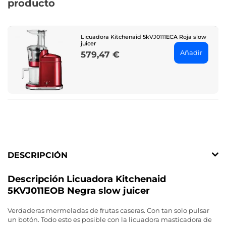
producto
Licuadora Kitchenaid 5kVJ0111ECA Roja slow
juicer
Añadir
579,47 €
Price
DESCRIPCIÓN
Descripción Licuadora Kitchenaid
5KVJ011EOB Negra slow juicer
Verdaderas mermeladas de frutas caseras. Con tan solo pulsar
un botón. Todo esto es posible con la licuadora masticadora de