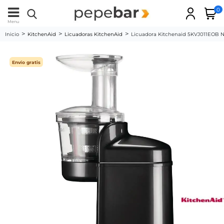
0
Menu
Inicio
KitchenAid
Licuadoras KitchenAid
Licuadora Kitchenaid 5KVJ011EOB Ne
Envío gratis