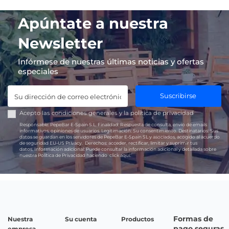
Apúntate a nuestra
Newsletter
Infórmese de nuestras últimas noticias y ofertas
especiales
Suscribirse
Acepto las
condiciones generales
y la
política de privacidad
Responsable:
PepeBar E-Spain S.L.
Finalidad:
Respuesta de consulta, envío de emails
informativos, opiniones de usuarios.
Legitimación:
Su consentimiento.
Destinatarios:
Sus
datos se guardan en los servidores de PepeBar E-Spain SL y asociados, acogido al acuerdo
de seguridad EU-US Privacy.
Derechos:
acceder, rectificar, limitar y suprimir tus
datos.
Información adicional:
Puede consultar la información adicional y detallada sobre
nuestra Política de Privacidad haciendo
click aquí.
Formas de
Nuestra
Su cuenta
Productos
pago seguras
empresa