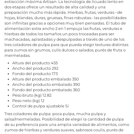
extracción máxima Artisan. La tecnología de licuado lento en
dos etapas ofrece un resultado de alta calidad y una
preparación mucho más rápida. Hierbas, frutas, verduras –de
hojas, blandas, duras, gruesas, finas robustas– las posibilidades
son infinitas gracias a opciones muy bien pensadas. El tubo de
alimentación extra ancho 2 en 1 empuja las frutas, verduras e
hierbas de todos los tamaños un poco troceadas para ser
machacadas, aplastadas y despulpadas a través de uno de los
tres coladores de pulpa para que pueda elegir texturas distintas
para zumos sin grumos, culís dulces o salados, purés de fruta o
mermeladas.
Altura del producto 455
Ancho del producto 292
Fondo del producto 173
Altura del producto embalado 350
Ancho del producto embalado 390
Fondo del producto embalado 360
Peso bruto (kg) 12.82
Peso neto (kg) 12
Control de pulpa ajustable Sí
Tres coladores de pulpa: poca pulpa, mucha pulpa y
salsa/mermeladas. Posibilidad de elegir la cantidad de pulpa
de su preferencia para una amplia variedad de alimentos, como
zumos de hierbas y verduras suaves, sabrosos coulis, purés de