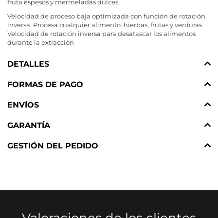
fruta espesos y mermeladas dulces.
Velocidad de proceso baja optimizada con función de rotación
inversa. Procesa cualquier alimento: hierbas, frutas y verduras
Velocidad de rotación inversa para desatascar los alimentos
durante la extracción
DETALLES
FORMAS DE PAGO
ENVÍOS
GARANTÍA
GESTIÓN DEL PEDIDO
Valoraciones de los clientes