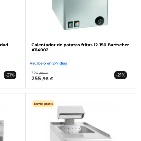
idad
Calentador de patatas fritas 12-150 Bartscher
A114002
Recíbelo en 2-7 días
324
,00 €
-21%
-21%
255
,96 €
Envío gratis