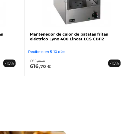
as
Mantenedor de calor de patatas fritas
eléctrico Lynx 400 Lincat LCS CB112
Recíbelo en 5-10 días
685
,22 €
-10%
-10%
616
,70 €