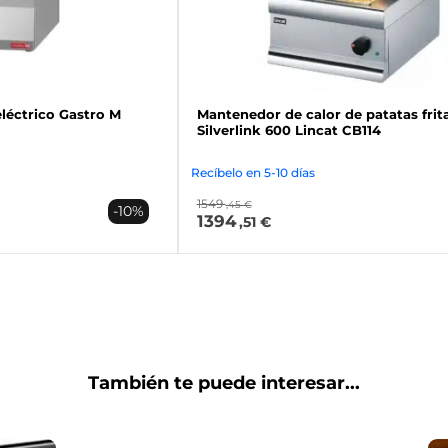
léctrico Gastro M
Mantenedor de calor de patatas frit
Silverlink 600 Lincat CB114
Recíbelo en 5-10 días
1549
,45 €
-10%
1394
,51 €
También te puede interesar...