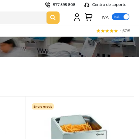
977 595 808
Centro de soporte
IVA
4,67/5
Envío gratis