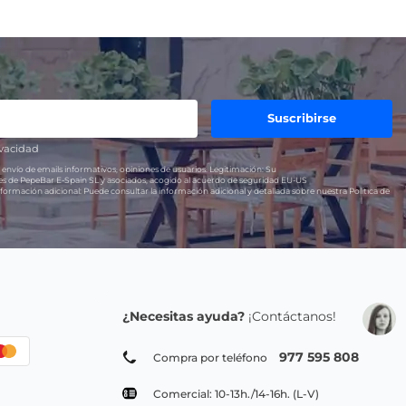
Suscribirse
ivacidad
 envío de emails informativos, opiniones de usuarios.
Legitimación:
Su
res de PepeBar E-Spain SL y asociados, acogido al acuerdo de seguridad EU-US
formación adicional:
Puede consultar la información adicional y detallada sobre nuestra Política de
¿Necesitas ayuda?
¡Contáctanos!
977 595 808
Compra por teléfono
Comercial: 10-13h./14-16h. (L-V)