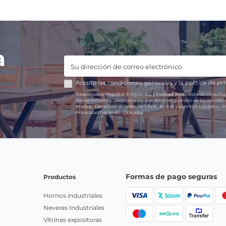
a
Acepto las
condiciones generales
y la
política de pr
Responsable:
PepeBar E-Spain S.L.
Finalidad:
Respuesta de consulta,
consentimiento.
Destinatarios:
Sus datos se guardan en los servido
Privacy.
Derechos:
acceder, rectificar, limitar y suprimir tus datos.
In
Privacidad haciendo
click aquí.
Formas de pago seguras
Productos
Hornos industriales
Neveras Industriales
Vitrinas expositoras