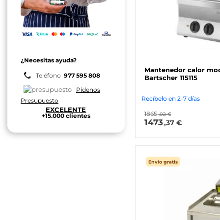
¿Necesitas ayuda?
Mantenedor calor mod
Teléfono
977 595 808
Bartscher 115115
Pídenos
Recíbelo en 2-7 días
Presupuesto
EXCELENTE
1865
,02 €
+15.000 clientes
1473
,37 €
Envío gratis