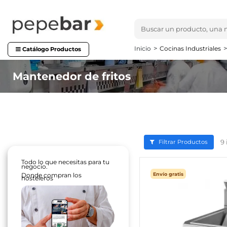
Inicio
Cocinas Industriales
Catálogo Productos
Mantenedor de fritos
9
Filtrar Productos
Todo lo que necesitas para tu
negocio.
Envío gratis
Donde compran los
hosteleros