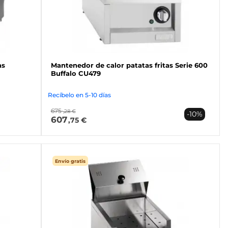
as
Mantenedor de calor patatas fritas Serie 600
Buffalo CU479
Recíbelo en 5-10 días
675
,28 €
-10%
607
,75 €
Envío gratis