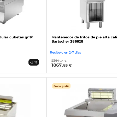
ular cubetas gn1/1
Mantenedor de fritos de pie alta cal
Bartscher 286628
Recíbelo en 2-7 días
2364
,34 €
-21%
1867
,83 €
Envío gratis