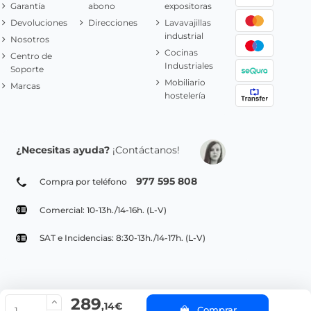
Garantía
abono
expositoras
Devoluciones
Direcciones
Lavavajillas
industrial
Nosotros
Cocinas
Centro de
Industriales
Soporte
Mobiliario
Marcas
hostelería
¿Necesitas ayuda?
¡Contáctanos!
977 595 808
Compra por teléfono
Comercial: 10-13h./14-16h. (L-V)
SAT e Incidencias: 8:30-13h./14-17h. (L-V)
289
© Copyright 2022 PepeBar.com |
Política de cookies |
Aviso legal y
,14€
Comprar