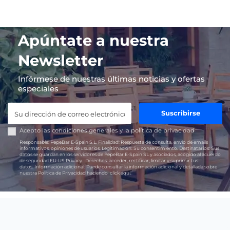
Apúntate a nuestra
Newsletter
Infórmese de nuestras últimas noticias y ofertas
especiales
Suscribirse
Acepto las
condiciones generales
y la
política de privacidad
Responsable:
PepeBar E-Spain S.L.
Finalidad:
Respuesta de consulta, envío de emails
informativos, opiniones de usuarios.
Legitimación:
Su consentimiento.
Destinatarios:
Sus
datos se guardan en los servidores de PepeBar E-Spain SL y asociados, acogido al acuerdo
de seguridad EU-US Privacy.
Derechos:
acceder, rectificar, limitar y suprimir tus
datos.
Información adicional:
Puede consultar la información adicional y detallada sobre
nuestra Política de Privacidad haciendo
click aquí.