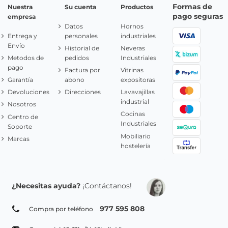
Formas de
Nuestra
Su cuenta
Productos
pago seguras
empresa
Datos
Hornos
Entrega y
personales
industriales
Envío
Historial de
Neveras
Metodos de
pedidos
Industriales
pago
Factura por
Vitrinas
Garantía
abono
expositoras
Devoluciones
Direcciones
Lavavajillas
industrial
Nosotros
Cocinas
Centro de
Industriales
Soporte
Mobiliario
Marcas
hostelería
¿Necesitas ayuda?
¡Contáctanos!
977 595 808
Compra por teléfono