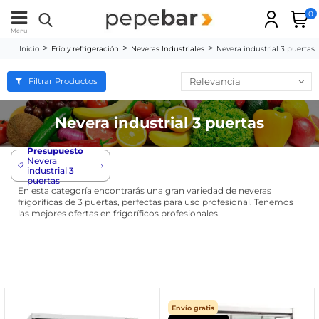
0
Menu
Inicio
Frío y refrigeración
Neveras Industriales
Nevera industrial 3 puertas
Relevancia
Filtrar Productos
Nevera industrial 3 puertas
Presupuesto
Nevera
📋
industrial 3
puertas
En esta categoría encontrarás una gran variedad de neveras
frigoríficas de 3 puertas, perfectas para uso profesional. Tenemos
las mejores ofertas en frigoríficos profesionales.
Envío gratis