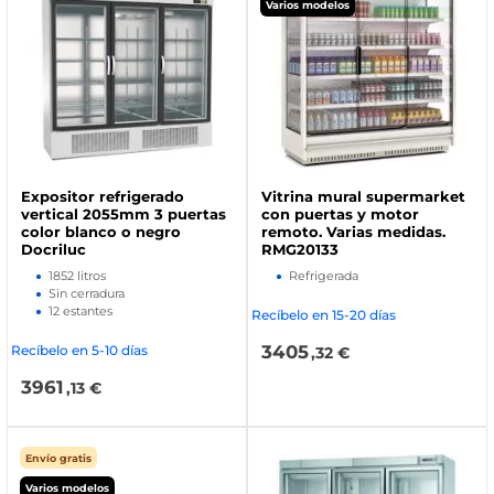
Varios modelos
Expositor refrigerado
Vitrina mural supermarket
vertical 2055mm 3 puertas
con puertas y motor
color blanco o negro
remoto. Varias medidas.
Docriluc
RMG20133
1852 litros
Refrigerada
Sin cerradura
12 estantes
Recíbelo en 15-20 días
3405
Recíbelo en 5-10 días
,32 €
3961
,13 €
Envío gratis
Varios modelos