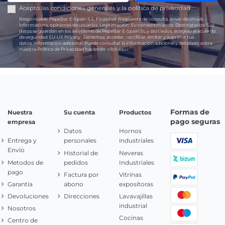
Acepto las
condiciones generales
y la
política de privacidad
Responsable:
PepeBar E-Spain S.L.
Finalidad:
Respuesta de consulta, envío de emails
informativos, opiniones de usuarios.
Legitimación:
Su consentimiento.
Destinatarios:
Sus
datos se guardan en los servidores de PepeBar E-Spain SL y asociados, acogido al acuerdo
de seguridad EU-US Privacy.
Derechos:
acceder, rectificar, limitar y suprimir tus
datos.
Información adicional:
Puede consultar la información adicional y detallada sobre
nuestra Política de Privacidad haciendo
click aquí.
Formas de
Nuestra
Su cuenta
Productos
pago seguras
empresa
Datos
Hornos
Entrega y
personales
industriales
Envío
Historial de
Neveras
Metodos de
pedidos
Industriales
pago
Factura por
Vitrinas
Garantía
abono
expositoras
Devoluciones
Direcciones
Lavavajillas
industrial
Nosotros
Cocinas
Centro de