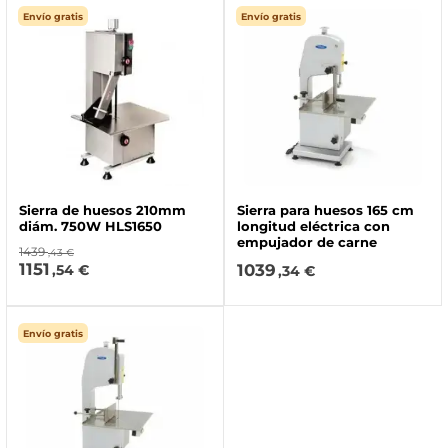
Envío gratis
Envío gratis
Sierra de huesos 210mm
Sierra para huesos 165 cm
diám. 750W HLS1650
longitud eléctrica con
empujador de carne
1439
,43 €
1151
1039
,54 €
,34 €
Envío gratis