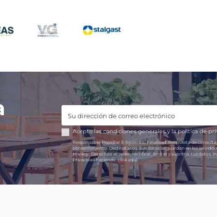
a
Acepto las
condiciones generales
y la
política de pr
Responsable:
PepeBar E-Spain S.L.
Finalidad:
Respuesta de consulta,
consentimiento.
Destinatarios:
Sus datos se guardan en los servido
Privacy.
Derechos:
acceder, rectificar, limitar y suprimir tus datos.
In
Privacidad haciendo
click aquí.