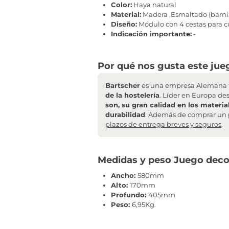
Color:
Haya natural
Material:
Madera ,Esmaltado (barniz
Diseño:
Módulo con 4 cestas para cu
Indicación importante:
-
Por qué nos gusta este jueg
Bartscher
es una empresa Alemana f
de la hostelería
. Líder en Europa de
son, su gran calidad en los materia
durabilidad
. Además de comprar un 
plazos de entrega breves y seguros
.
Medidas y peso Juego deco
Ancho:
580mm
Alto:
170mm
Profundo:
405mm
Peso:
6,95Kg.