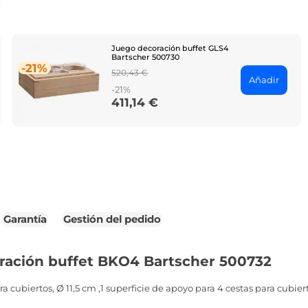
o
Juego decoración buffet GLS4
Bartscher 500730
-21%
Regular
520,43 €
Añadir
price
-21%
411,14 €
Price
Garantía
Gestión del pedido
ración buffet BKO4 Bartscher 500732
a cubiertos, Ø 11,5 cm ,1 superficie de apoyo para 4 cestas para cubiert