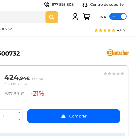
977 595 808
Centro de soporte
IVA
500732
4,67/5
500732
424
,94€
con iva
351,19€
sin iva
-21%
537,89 €
Comprar