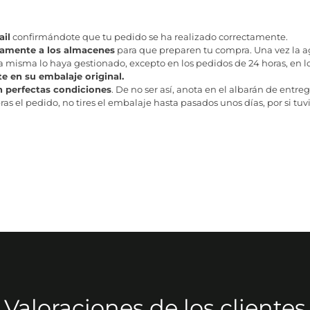
il
confirmándote que tu pedido se ha realizado correctamente.
tamente a los almacenes
para que preparen tu compra. Una vez la age
misma lo haya gestionado, excepto en los pedidos de 24 horas, en los
te en su embalaje original.
n perfectas condiciones
. De no ser así, anota en el albarán de entreg
as el pedido, no tires el embalaje hasta pasados unos días, por si tuv
Valoraciones de los clientes