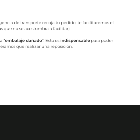
ncia de transporte recoja tu pedido, te facilitaremos el
 que no se acostumbra a facilitar).
a "
embalaje dañado
". Esto es
indispensable
para poder
iéramos que realizar una reposición.