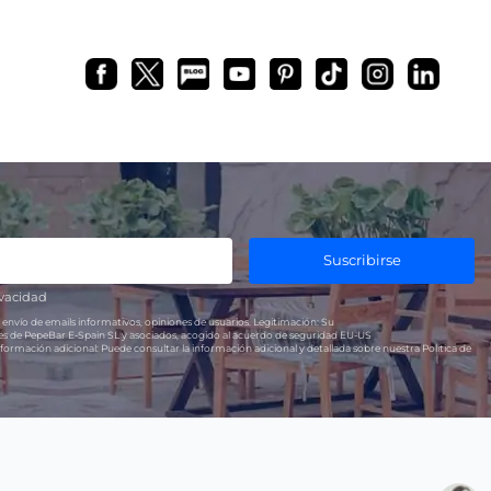
Suscribirse
ivacidad
 envío de emails informativos, opiniones de usuarios.
Legitimación:
Su
res de PepeBar E-Spain SL y asociados, acogido al acuerdo de seguridad EU-US
formación adicional:
Puede consultar la información adicional y detallada sobre nuestra Política de