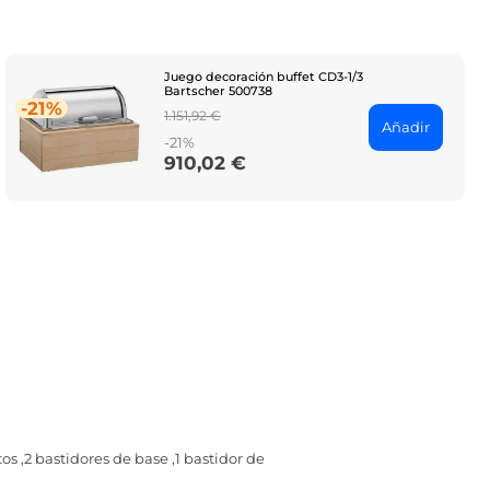
Juego decoración buffet CD3-1/3
Bartscher 500738
-21%
Regular
1.151,92 €
Añadir
price
-21%
910,02 €
Price
os ,2 bastidores de base ,1 bastidor de