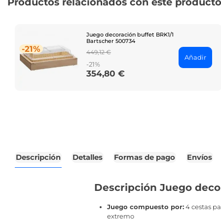
Productos relacionados con este product
Juego decoración buffet BRK1/1
Bartscher 500734
-21%
Regular
449,12 €
Añadir
price
-21%
354,80 €
Price
Descripción
Detalles
Formas de pago
Envíos
Descripción Juego deco
Juego compuesto por:
4 cestas par
extremo