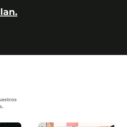
lan.
uestros
s.