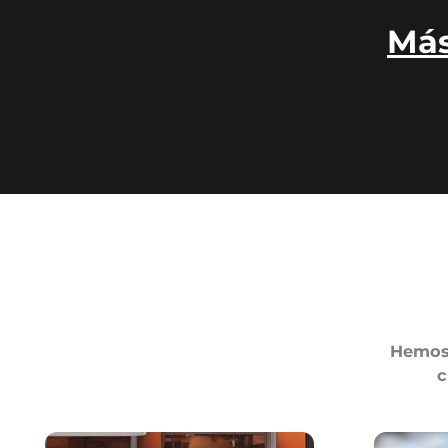
Más
Hemos 
c