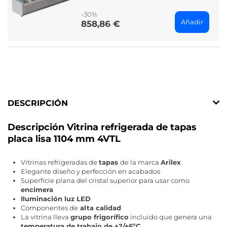
price
-30%
Añadir
858,86 €
Price
DESCRIPCIÓN
Descripción Vitrina refrigerada de tapas
placa lisa 1104 mm 4VTL
Vitrinas refrigeradas de
tapas
de la marca
Arilex
Elegante diseño y perfección en acabados
Superficie plana del cristal superior para usar como
encimera
Iluminación luz LED
Componentes de
alta calidad
La vitrina lleva
grupo frigorífico
incluido que genera una
temperatura de trabajo de +2/+6ºC