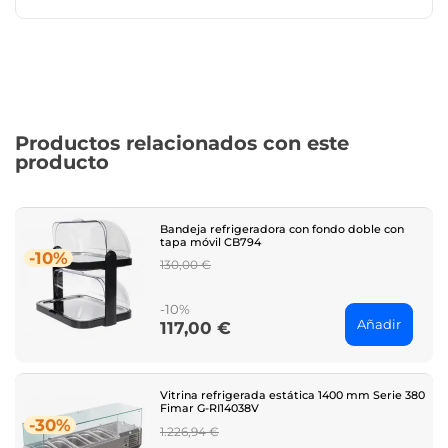
Productos relacionados con este
producto
Bandeja refrigeradora con fondo doble con
tapa móvil CB794
-10%
Regular
130,00 €
price
-10%
Añadir
117,00 €
Price
Vitrina refrigerada estática 1400 mm Serie 380
Fimar G-RI14038V
-30%
Regular
1.226,94 €