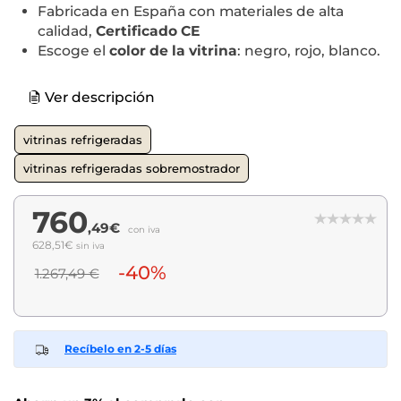
Fabricada en España con materiales de alta
calidad,
Certificado CE
Escoge el
color de la vitrina
: negro, rojo, blanco.
Ver descripción
vitrinas refrigeradas
vitrinas refrigeradas sobremostrador
760
,49€
con iva
628,51€
sin iva
-40%
1.267,49 €
Recíbelo en 2-5 días