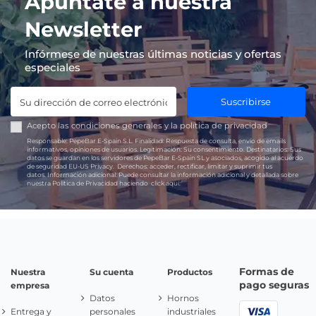
Apúntate a nuestra
Newsletter
Infórmese de nuestras últimas noticias y ofertas
especiales
Suscribirse
Acepto las
condiciones generales
y la
política de privacidad
Responsable:
PepeBar E-Spain S.L.
Finalidad:
Respuesta de consulta, envío de emails
informativos, opiniones de usuarios.
Legitimación:
Su consentimiento.
Destinatarios:
Sus
datos se guardan en los servidores de PepeBar E-Spain SL y asociados, acogido al acuerdo
de seguridad EU-US Privacy.
Derechos:
acceder, rectificar, limitar y suprimir tus
datos.
Información adicional:
Puede consultar la información adicional y detallada sobre
nuestra Política de Privacidad haciendo
click aquí.
Formas de
Nuestra
Su cuenta
Productos
pago seguras
empresa
Datos
Hornos
Entrega y
personales
industriales