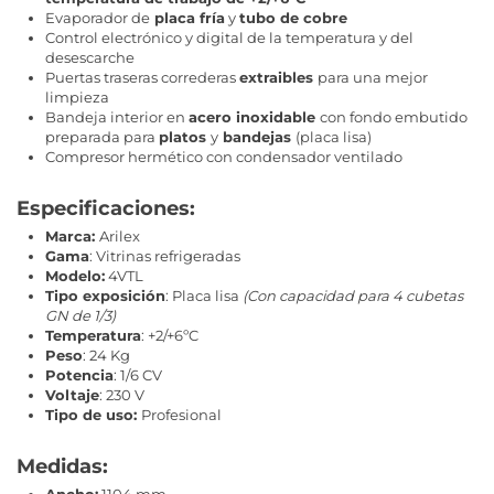
Evaporador de
placa fría
y
tubo de cobre
Control electrónico y digital de la temperatura y del
desescarche
Puertas traseras correderas
extraibles
para una mejor
limpieza
Bandeja interior en
acero inoxidable
con fondo embutido
preparada para
platos
y
bandejas
(placa lisa)
Compresor hermético con condensador ventilado
Especificaciones:
Marca:
Arilex
Gama
: Vitrinas refrigeradas
Modelo:
4VTL
Tipo exposición
: Placa lisa
(Con capacidad para 4 cubetas
GN de 1/3)
Temperatura
: +2/+6ºC
Peso
: 24 Kg
Potencia
: 1/6 CV
Voltaje
: 230 V
Tipo de uso:
Profesional
Medidas:
Ancho:
1104 mm.