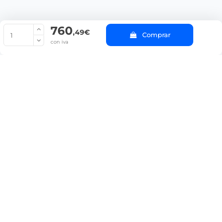
760
© Copyright 2022 PepeBar.com |
Política de cookies |
Aviso legal y
,49€
Comprar
Condiciones generales de compra |
Blog
con iva