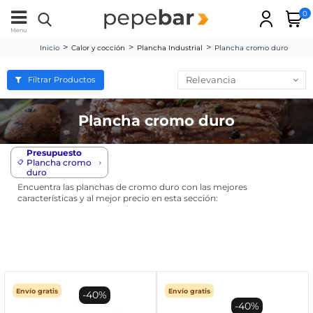
0
Menu
Inicio
Calor y cocción
Plancha Industrial
Plancha cromo duro
Relevancia
Filtrar Productos
Plancha cromo duro
Presupuesto
Plancha cromo
📋
duro
Encuentra las planchas de cromo duro con las mejores
características y al mejor precio en esta sección:
Envío gratis
Envío gratis
-40%
-40%