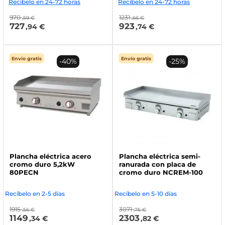
Recíbelo en 24-72 horas
Recíbelo en 24-72 horas
970
1231
,59 €
,66 €
727
923
,94 €
,74 €
Envío gratis
Envío gratis
-40%
-25%
Plancha eléctrica acero
Plancha eléctrica semi-
cromo duro 5,2kW
ranurada con placa de
80PECN
cromo duro NCREM-100
Recíbelo en 2-5 días
Recíbelo en 5-10 días
1915
3071
,56 €
,75 €
1149
2303
,34 €
,82 €