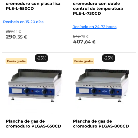
cromoduro con placa lisa
cromoduro con doble
PLE-L-550CD
control de temperatura
PLE-L-730CD
Recíbelo en 15-20 días
Recíbelo en 24-72 horas
387
,14 €
290
543
,35 €
,79 €
407
,84 €
-25%
-25%
Envío gratis
Envío gratis
Plancha de gas de
Plancha de gas de
cromoduro PLGAS-650CD
cromoduro PLGAS-800CD