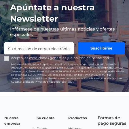
Apúntate a nuestra
Newsletter
Infórmese de nuestras últimas noticias y ofertas
especiales
Suscribirse
Acepto las
condiciones generales
y la
política de privacidad
Responsable:
PepeBar E-Spain S.L.
Finalidad:
Respuesta de consulta, envío de emails
informativos, opiniones de usuarios.
Legitimación:
Su consentimiento.
Destinatarios:
Sus
datos se guardan en los servidores de PepeBar E-Spain SL y asociados, acogido al acuerdo
de seguridad EU-US Privacy.
Derechos:
acceder, rectificar, limitar y suprimir tus
datos.
Información adicional:
Puede consultar la información adicional y detallada sobre
nuestra Política de Privacidad haciendo
click aquí.
Formas de
Nuestra
Su cuenta
Productos
pago seguras
empresa
Datos
Hornos