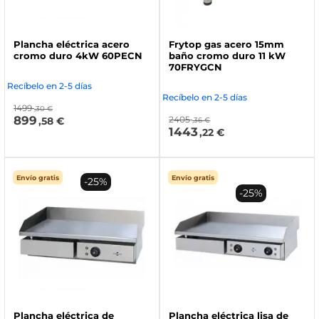
Plancha eléctrica acero
Frytop gas acero 15mm
cromo duro 4kW 60PECN
baño cromo duro 11 kW
70FRYGCN
Recíbelo en 2-5 días
Recíbelo en 2-5 días
1499
,30 €
899
2405
,58 €
,36 €
1443
,22 €
Envío gratis
Envío gratis
-25%
-25%
Plancha eléctrica de
Plancha eléctrica lisa de