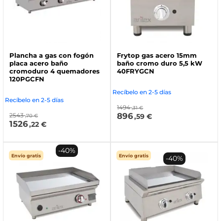
Plancha a gas con fogón
Frytop gas acero 15mm
placa acero baño
baño cromo duro 5,5 kW
cromoduro 4 quemadores
40FRYGCN
120PGCFN
Recíbelo en 2-5 días
Recíbelo en 2-5 días
1494
,31 €
896
2543
,59 €
,70 €
1526
,22 €
-40%
Envío gratis
Envío gratis
-40%