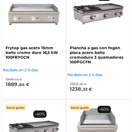
Frytop gas acero 15mm
Plancha a gas con fogón
baño cromo duro 16,5 kW
placa acero baño
100FRYGCN
cromoduro 3 quemadores
100PGCFN
Recíbelo en 2-5 días
Recíbelo en 2-5 días
3149
,40 €
1889
2063
,64 €
,87 €
1238
,32 €
Envío gratis
Envío gratis
-40%
-40%