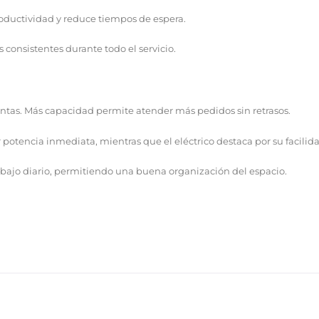
roductividad y reduce tiempos de espera.
 consistentes durante todo el servicio.
ntas. Más capacidad permite atender más pedidos sin retrasos.
 potencia inmediata, mientras que el eléctrico destaca por su facilid
rabajo diario, permitiendo una buena organización del espacio.
al que cocina pollos mediante un sistema de rotación co