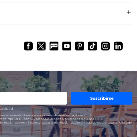
o modelos con mayor o menor capacidad según las
 vez y su facilidad para mantener una cocción uniforme.
Suscribirse
ivacidad
 envío de emails informativos, opiniones de usuarios.
Legitimación:
Su
res de PepeBar E-Spain SL y asociados, acogido al acuerdo de seguridad EU-US
formación adicional:
Puede consultar la información adicional y detallada sobre nuestra Política de