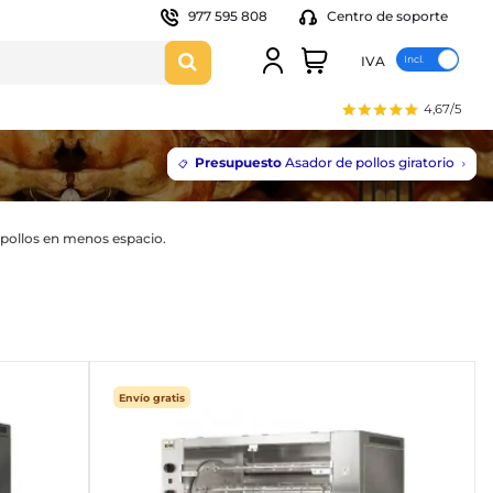
977 595 808
Centro de soporte
IVA
4,67/5
Presupuesto
Asador de pollos giratorio
📋
s pollos en menos espacio.
Envío gratis