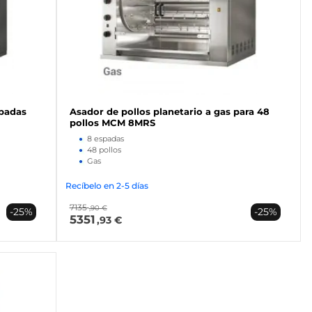
spadas
Asador de pollos planetario a gas para 48
pollos MCM 8MRS
8 espadas
48 pollos
Gas
Recíbelo en 2-5 días
7135
,90 €
-25%
-25%
5351
,93 €