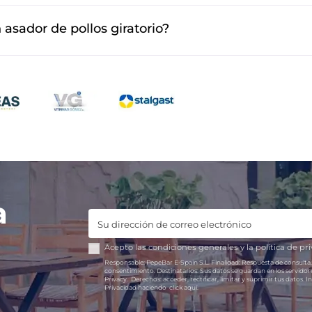
 industrial, principalmente eléctricos y de gas, así com
 asador de pollos giratorio?
 automático, su capacidad para cocinar varios pollos a la
so y listo para vender.
a
Acepto las
condiciones generales
y la
política de pr
Responsable:
PepeBar E-Spain S.L.
Finalidad:
Respuesta de consulta,
consentimiento.
Destinatarios:
Sus datos se guardan en los servido
Privacy.
Derechos:
acceder, rectificar, limitar y suprimir tus datos.
In
Privacidad haciendo
click aquí.