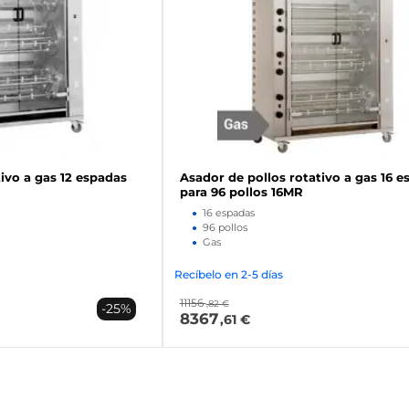
ivo a gas 12 espadas
Asador de pollos rotativo a gas 16 e
para 96 pollos 16MR
16 espadas
96 pollos
Gas
Recíbelo en 2-5 días
11156
,82 €
-25%
8367
,61 €