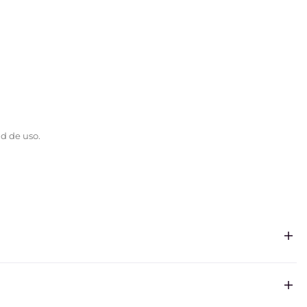
ad de uso.
ntinua, lo que permite una cocción uniforme y un