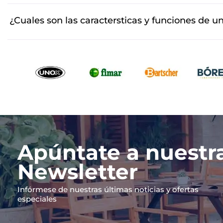
Existen distintos tipos de asador de pollos giratorio
¿Cuales son las caractersticas y funciones de un
necesidades del negocio.
Las principales características son su sistema de giro
Su función es clara: ofrecer un producto atractivo, jugo
Apúntate a nuestr
Newsletter
Infórmese de nuestras últimas noticias y ofertas
especiales