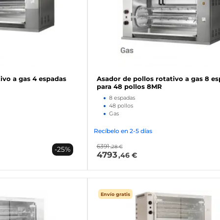
tivo a gas 4 espadas
Asador de pollos rotativo a gas 8 e
para 48 pollos 8MR
8 espadas
48 pollos
Gas
Recíbelo en 2-5 días
6391
,28 €
-25%
4793
,46 €
Envío gratis