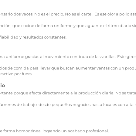
nsarlo dos veces. No es el precio. No es el cartel. Es ese olor a pollo 
ón, que cocine de forma uniforme y que aguante el ritmo diario sin f
abilidad y resultados constantes .
ma uniforme gracias al movimiento continuo de las varillas. Este giro 
negocios de comida para llevar que buscan aumentar ventas con un p
ractivo por fuera.
io
ortante porque afecta directamente a la producción diaria. No se trat
menes de trabajo, desde pequeños negocios hasta locales con alta r
a de forma homogénea, logrando un acabado profesional.