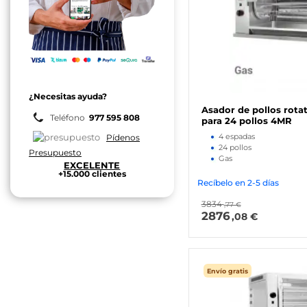
¿Necesitas ayuda?
Asador de pollos rota
Teléfono
977 595 808
para 24 pollos 4MR
4 espadas
Pídenos
24 pollos
Presupuesto
Gas
EXCELENTE
+15.000 clientes
Recíbelo en 2-5 días
3834
,77 €
2876
,08 €
Envío gratis