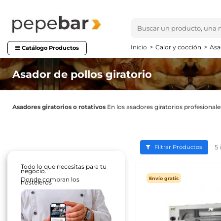
Inicio
Calor y cocción
Asa
Catálogo Productos
Asador de pollos giratorio
Asadores giratorios o rotativos
En los asadores giratorios profesional
5
Filtrar Productos
Todo lo que necesitas para tu
negocio.
Envío gratis
Donde compran los
hosteleros