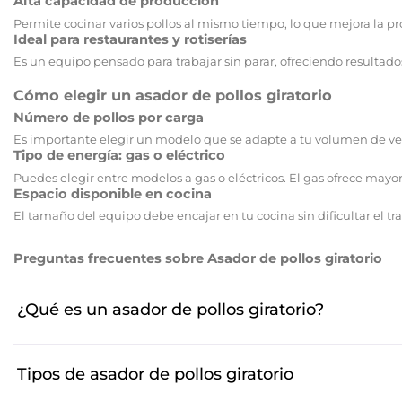
Alta capacidad de producción
Permite cocinar varios pollos al mismo tiempo, lo que mejora la p
Ideal para restaurantes y rotiserías
Es un equipo pensado para trabajar sin parar, ofreciendo resultados
Cómo elegir un asador de pollos giratorio
Número de pollos por carga
Es importante elegir un modelo que se adapte a tu volumen de ve
Tipo de energía: gas o eléctrico
Puedes elegir entre modelos a gas o eléctricos. El gas ofrece mayor
Espacio disponible en cocina
El tamaño del equipo debe encajar en tu cocina sin dificultar el t
Preguntas frecuentes sobre Asador de pollos giratorio
¿Qué es un asador de pollos giratorio?
Un asador de pollos giratorio es un equipo profesion
Tipos de asador de pollos giratorio
acabado dorado en toda la superficie.