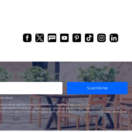
Suscribirse
ivacidad
 envío de emails informativos, opiniones de usuarios.
Legitimación:
Su
res de PepeBar E-Spain SL y asociados, acogido al acuerdo de seguridad EU-US
formación adicional:
Puede consultar la información adicional y detallada sobre nuestra Política de