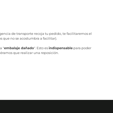
ncia de transporte recoja tu pedido, te facilitaremos el
 que no se acostumbra a facilitar).
a "
embalaje dañado
". Esto es
indispensable
para poder
iéramos que realizar una reposición.