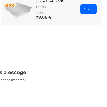
profundidad de 200 mm
-30%
Regular
114,09 €
Añadir
price
-30%
79,86 €
Price
s a escoger
cenar alimentos.