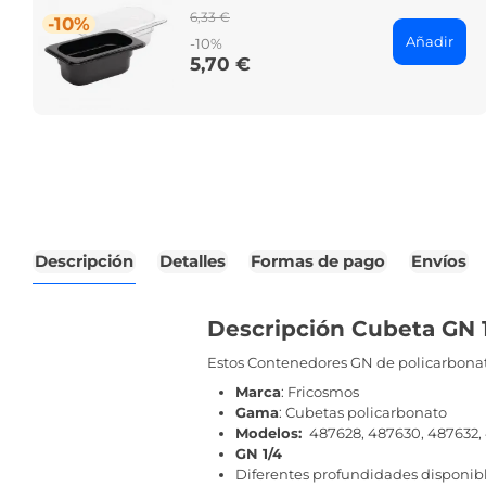
Regular
6,33 €
-10%
price
Añadir
-10%
5,70 €
Price
Descripción
Detalles
Formas de pago
Envíos
Descripción Cubeta GN 1
Estos Contenedores GN de policarbona
Marca
: Fricosmos
Gama
: Cubetas policarbonato
Modelos:
487628, 487630, 487632,
GN 1/4
Diferentes profundidades disponib