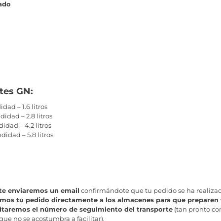
rado
ntes GN:
dad – 1.6 litros
idad – 2.8 litros
idad – 4.2 litros
idad – 5.8 litros
te enviaremos un email
confirmándote que tu pedido se ha realiza
emos tu pedido directamente a los almacenes para que preparen
ilitaremos el número de seguimiento del transporte
(tan pronto co
que no se acostumbra a facilitar).