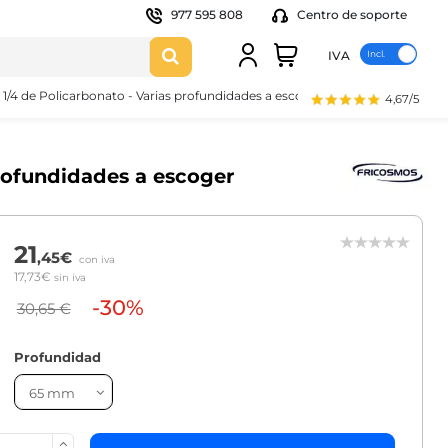
977 595 808
Centro de soporte
IVA
1/4 de Policarbonato - Varias profundidades a escoger
4,67/5
profundidades a escoger
21
,45€
con iva
17,73€
sin iva
-30%
30,65 €
Profundidad