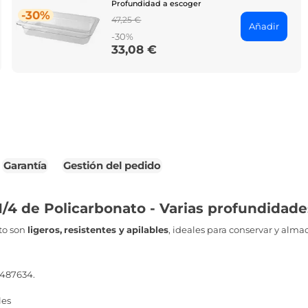
Profundidad a escoger
-30%
Regular
47,25 €
Añadir
price
-30%
33,08 €
Price
Garantía
Gestión del pedido
/4 de Policarbonato - Varias profundidade
to son
ligeros,
resistentes y
apilables
, ideales para conservar y alma
 487634.
les