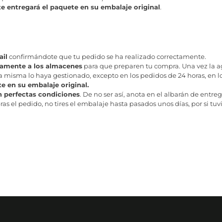
te entregará el paquete en su embalaje original
.
il
confirmándote que tu pedido se ha realizado correctamente.
tamente a los almacenes
para que preparen tu compra. Una vez la age
misma lo haya gestionado, excepto en los pedidos de 24 horas, en los
te en su embalaje original.
n perfectas condiciones
. De no ser así, anota en el albarán de entreg
as el pedido, no tires el embalaje hasta pasados unos días, por si tuv