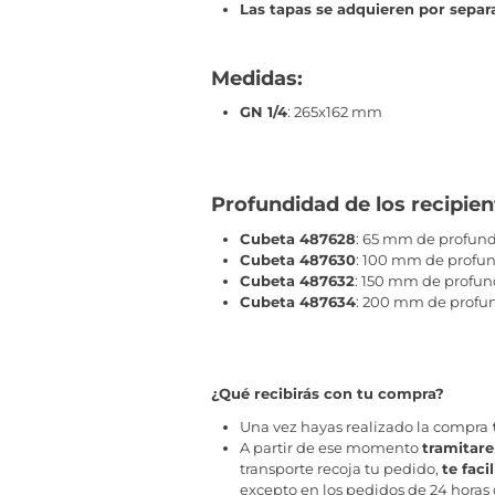
Las tapas se adquieren por sepa
Medidas:
GN 1/4
: 265x162 mm
Profundidad de los recipie
Cubeta 487628
: 65 mm de profundi
Cubeta
487630
: 100 mm de profund
Cubeta
487632
: 150 mm de profund
Cubeta
487634
: 200 mm de profund
¿Qué recibirás con tu compra?
Una vez hayas realizado la compra
A partir de ese momento
tramitar
transporte recoja tu pedido,
te fac
excepto en los pedidos de 24 horas 