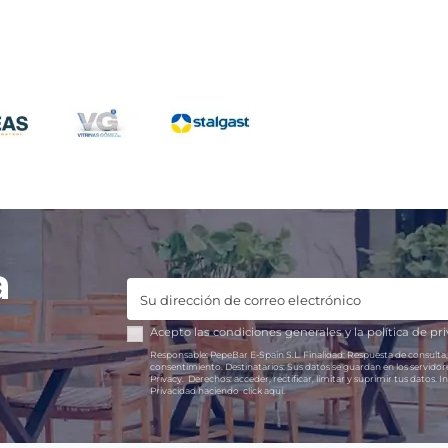
a
Acepto las
condiciones generales
y la
política de pr
Responsable:
PepeBar E-Spain S.L.
Finalidad:
Respuesta de consulta,
consentimiento.
Destinatarios:
Sus datos se guardan en los servido
Privacy.
Derechos:
acceder, rectificar, limitar y suprimir tus datos.
In
Privacidad haciendo
click aquí.