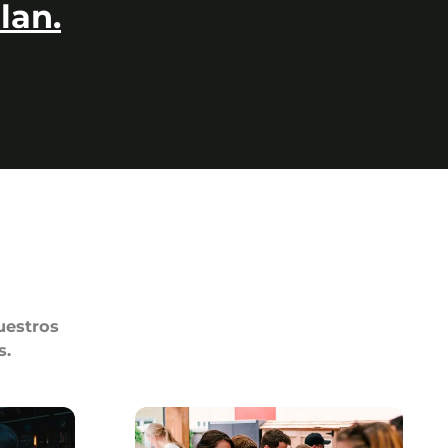
lan.
uestros
s.