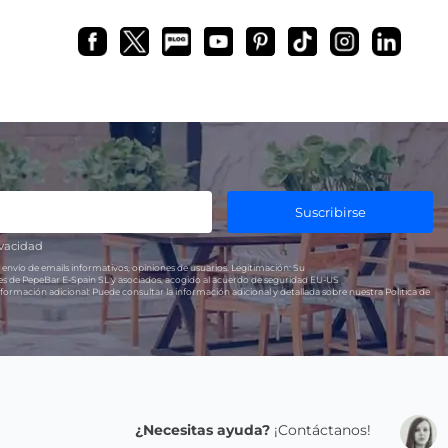
Suscribirse
ivacidad
 envío de emails informativos, opiniones de usuarios.
Legitimación:
Su
res de PepeBar E-Spain SL y asociados, acogido al acuerdo de seguridad EU-US
formación adicional:
Puede consultar la información adicional y detallada sobre nuestra Política de
¿Necesitas ayuda?
¡Contáctanos!