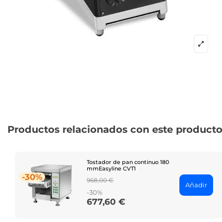
Productos relacionados con este product
Tostador de pan continuo 180
mmEasyline CVT1
-30%
Regular
968,00 €
Añadir
price
-30%
677,60 €
Price