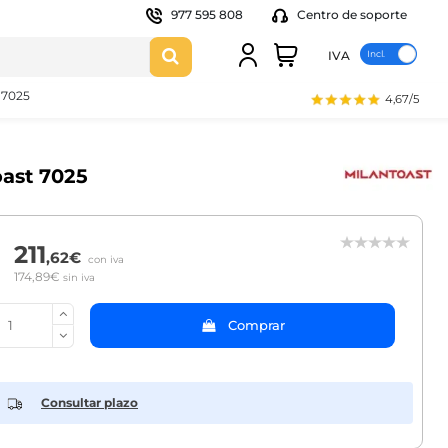
977 595 808
Centro de soporte
IVA
t 7025
4,67/5
oast 7025
211
,62€
con iva
174,89€
sin iva
Comprar
Consultar plazo