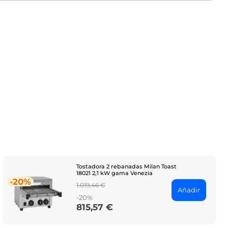
Tostadora 2 rebanadas Milan Toast
18021 2,1 kW gama Venezia
-20%
Regular
1.019,46 €
Añadir
price
-20%
815,57 €
Price