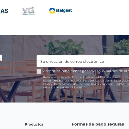
a
Acepto las
condiciones generales
y la
política de pr
Responsable:
PepeBar E-Spain S.L.
Finalidad:
Respuesta de consulta,
consentimiento.
Destinatarios:
Sus datos se guardan en los servido
Privacy.
Derechos:
acceder, rectificar, limitar y suprimir tus datos.
In
Privacidad haciendo
click aquí.
Formas de pago seguras
Productos