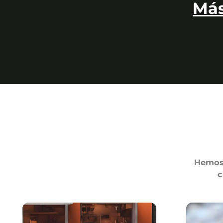
Más
Hemos 
c