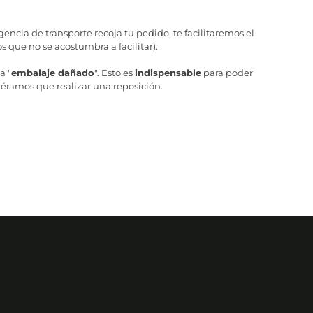
ncia de transporte recoja tu pedido, te facilitaremos el
 que no se acostumbra a facilitar).
a "
embalaje dañado
". Esto es
indispensable
para poder
iéramos que realizar una reposición.