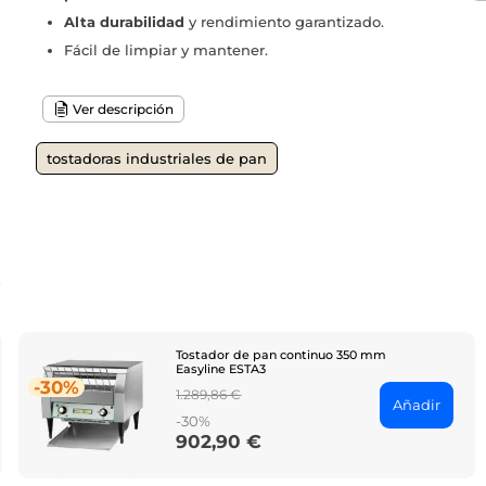
Alta durabilidad
y rendimiento garantizado.
Fácil de limpiar y mantener.
Ver descripción
tostadoras industriales de pan
o
Tostador de pan continuo 350 mm
Easyline ESTA3
-30%
Regular
1.289,86 €
Añadir
price
-30%
902,90 €
Price