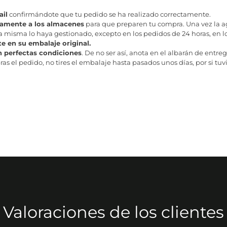
il
confirmándote que tu pedido se ha realizado correctamente.
tamente a los almacenes
para que preparen tu compra. Una vez la age
misma lo haya gestionado, excepto en los pedidos de 24 horas, en los
te en su embalaje original.
n perfectas condiciones
. De no ser así, anota en el albarán de entreg
as el pedido, no tires el embalaje hasta pasados unos días, por si tuv
Valoraciones de los clientes