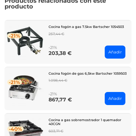
Productos relacionados con este
producto
Cocina fogón a gas 7.5kw Bartscher 1054503
Regular
257,44 €
-21%
price
-21%
Añadir
203,38 €
Price
Cocina fogón de gas 6,5kw Bartscher 1059503
Regular
1.098,44 €
-21%
price
-21%
Añadir
867,77 €
Price
Cocina a gas sobremostrador 1 quemador
40CGN
-40%
Regular
603,71 €