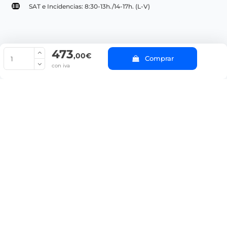
SAT e Incidencias: 8:30-13h./14-17h. (L-V)
473
© Copyright 2022 PepeBar.com |
Política de cookies |
Aviso legal y
,00€
Comprar
Condiciones generales de compra |
Blog
con iva