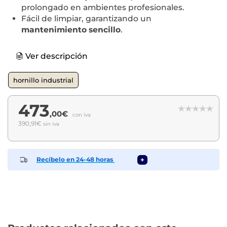
prolongado en ambientes profesionales.
Fácil de limpiar, garantizando un
mantenimiento sencillo
.
Ver descripción
hornillo industrial
473
,00€
con iva
390,91€
sin iva
Recíbelo en 24-48 horas
+