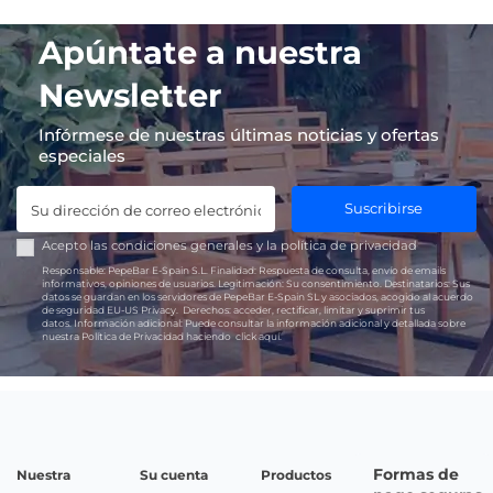
Apúntate a nuestra
Newsletter
Infórmese de nuestras últimas noticias y ofertas
especiales
Suscribirse
Acepto las
condiciones generales
y la
política de privacidad
Responsable:
PepeBar E-Spain S.L.
Finalidad:
Respuesta de consulta, envío de emails
informativos, opiniones de usuarios.
Legitimación:
Su consentimiento.
Destinatarios:
Sus
datos se guardan en los servidores de PepeBar E-Spain SL y asociados, acogido al acuerdo
de seguridad EU-US Privacy.
Derechos:
acceder, rectificar, limitar y suprimir tus
datos.
Información adicional:
Puede consultar la información adicional y detallada sobre
nuestra Política de Privacidad haciendo
click aquí.
Formas de
Nuestra
Su cuenta
Productos