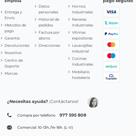
pago seguras
empresa
Datos
Hornos
Entrega y
personales
industriales
Envío
Historial de
Neveras
Metodos de
pedidos
Industriales
pago
Factura por
Vitrinas
Garantía
abono
expositoras
Devoluciones
Direcciones
Lavavajillas
industrial
Nosotros
Cocinas
Centro de
Industriales
Soporte
Mobiliario
Marcas
hostelería
¿Necesitas ayuda?
¡Contáctanos!
977 595 808
Compra por teléfono
Comercial: 10-13h./14-16h. (L-V)