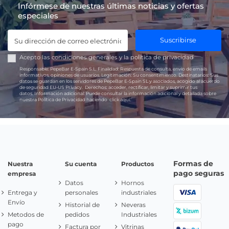
Infórmese de nuestras últimas noticias y ofertas
especiales
Suscribirse
Acepto las
condiciones generales
y la
política de privacidad
Responsable:
PepeBar E-Spain S.L.
Finalidad:
Respuesta de consulta, envío de emails
informativos, opiniones de usuarios.
Legitimación:
Su consentimiento.
Destinatarios:
Sus
datos se guardan en los servidores de PepeBar E-Spain SL y asociados, acogido al acuerdo
de seguridad EU-US Privacy.
Derechos:
acceder, rectificar, limitar y suprimir tus
datos.
Información adicional:
Puede consultar la información adicional y detallada sobre
nuestra Política de Privacidad haciendo
click aquí.
Formas de
Nuestra
Su cuenta
Productos
pago seguras
empresa
Datos
Hornos
Entrega y
personales
industriales
Envío
Historial de
Neveras
Metodos de
pedidos
Industriales
pago
Factura por
Vitrinas