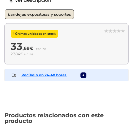
Ver descripción
bandejas expositoras y soportes
Últimas unidades en stock
33
,69€
con iva
27,84€
sin iva
Recíbelo en 24-48 horas
+
Productos relacionados con este
producto