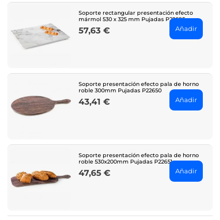
Soporte rectangular presentación efecto
mármol 530 x 325 mm Pujadas P22695
Añadir
57,63 €
Price
Soporte presentación efecto pala de horno
roble 300mm Pujadas P22650
Añadir
43,41 €
Price
Soporte presentación efecto pala de horno
roble 530x200mm Pujadas P22651
Añadir
47,65 €
Price