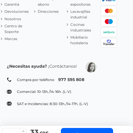
Garantía
abono
expositoras
Devoluciones
Direcciones
Lavavajillas
industrial
Nosotros
Cocinas
Centro de
Industriales
Soporte
Mobiliario
Marcas
hostelería
¿Necesitas ayuda?
¡Contáctanos!
977 595 808
Compra por teléfono
Comercial: 10-13h./14-16h. (L-V)
SAT e Incidencias: 8:30-13h./14-17h. (L-V)
33
© Copyright 2022 PepeBar.com |
Política de cookies |
Aviso legal y
,69€