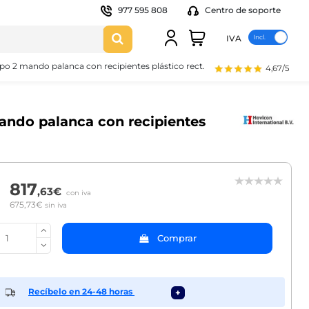
977 595 808
Centro de soporte
IVA
po 2 mando palanca con recipientes plástico rect. 2,5
4,67/5
mando palanca con recipientes
817
,63€
con iva
675,73€
sin iva
Comprar
Recíbelo en 24-48 horas
+