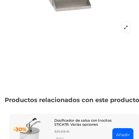
Productos relacionados con este product
Dosificador de salsa con trocitos
STICATR. Varias opciones
-30%
Regular
321,03 €
Añadir
price