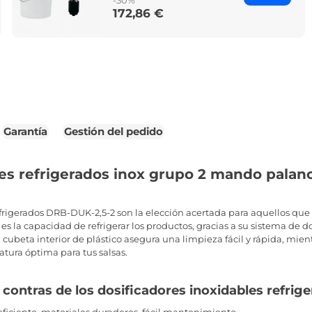
-30%
172,86 €
Price
Garantía
Gestión del pedido
es refrigerados inox grupo 2 mando palanc
efrigerados DRB-DUK-2,5-2 son la elección acertada para aquellos que
ca es la capacidad de refrigerar los productos, gracias a su sistema d
a cubeta interior de plástico asegura una limpieza fácil y rápida, mi
tura óptima para tus salsas.
y contras de los dosificadores inoxidables refrig
eficiente, materiales duraderos, fácil mantenimiento.