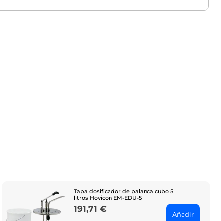
Tapa dosificador de palanca cubo 5
litros Hovicon EM-EDU-5
191,71 €
Price
Añadir