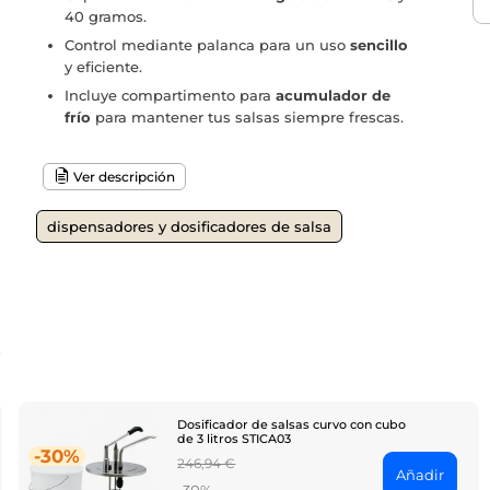
40 gramos.
Control mediante palanca para un uso
sencillo
y eficiente.
Incluye compartimento para
acumulador de
frío
para mantener tus salsas siempre frescas.
Ver descripción
dispensadores y dosificadores de salsa
o
Dosificador de salsas curvo con cubo
de 3 litros STICA03
-30%
Regular
246,94 €
Añadir
price