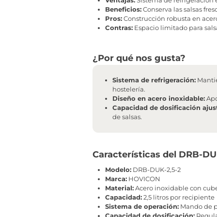
Beneficios:
Conserva las salsas fres
Pros:
Construcción robusta en acer
Contras:
Espacio limitado para sal
¿Por qué nos gusta?
Sistema de refrigeración:
Mantie
hostelería.
Diseño en acero inoxidable:
Apo
Capacidad de dosificación ajus
de salsas.
Características del DRB-DU
Modelo:
DRB-DUK-2,5-2
Marca:
HOVICON
Material:
Acero inoxidable con cubet
Capacidad:
2,5 litros por recipiente
Sistema de operación:
Mando de p
Capacidad de dosificación:
Regula