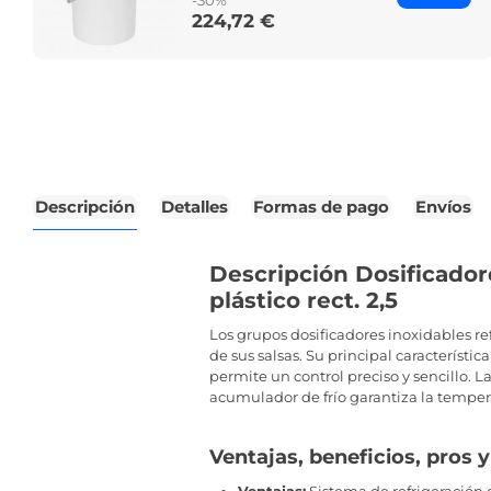
-30%
224,72 €
Price
Descripción
Detalles
Formas de pago
Envíos
Descripción Dosificador
plástico rect. 2,5
Los grupos dosificadores inoxidables r
de sus salsas. Su principal característi
permite un control preciso y sencillo. L
acumulador de frío garantiza la tempera
Ventajas, beneficios, pros 
Ventajas:
Sistema de refrigeración 