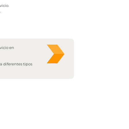
vicio.
.
vicio en
 diferentes tipos