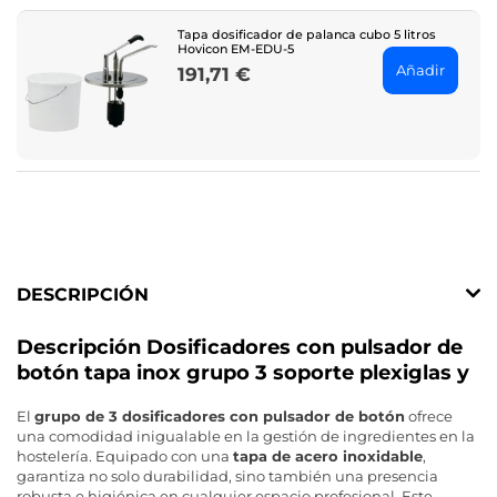
Tapa dosificador de palanca cubo 5 litros
Hovicon EM-EDU-5
Añadir
191,71 €
Price
DESCRIPCIÓN
Descripción Dosificadores con pulsador de
botón tapa inox grupo 3 soporte plexiglas y
El
grupo de 3 dosificadores con pulsador de botón
ofrece
una comodidad inigualable en la gestión de ingredientes en la
hostelería. Equipado con una
tapa de acero inoxidable
,
garantiza no solo durabilidad, sino también una presencia
robusta e higiénica en cualquier espacio profesional. Este