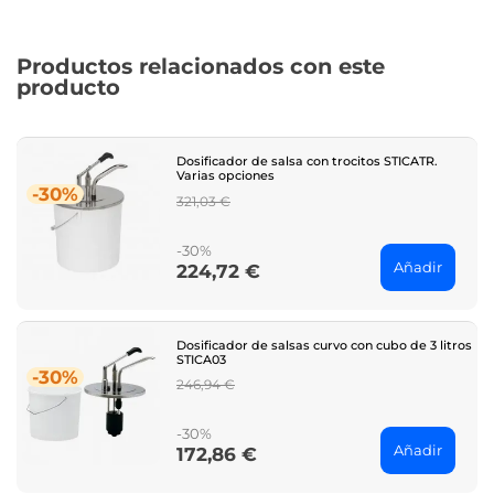
Productos relacionados con este
producto
Dosificador de salsa con trocitos STICATR.
Varias opciones
-30%
Regular
321,03 €
price
-30%
Añadir
224,72 €
Price
Dosificador de salsas curvo con cubo de 3 litros
STICA03
-30%
Regular
246,94 €
price
-30%
Añadir
172,86 €
Price