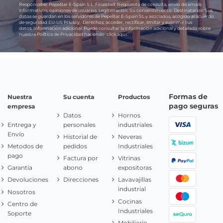
Responsable:
PepeBar E-Spain S.L.
Finalidad:
Respuesta de consulta, envío de emails
informativos, opiniones de usuarios.
Legitimación:
Su consentimiento.
Destinatarios:
Sus
datos se guardan en los servidores de PepeBar E-Spain SL y asociados, acogido al acuerdo
de seguridad EU-US Privacy.
Derechos:
acceder, rectificar, limitar y suprimir tus
datos.
Información adicional:
Puede consultar la información adicional y detallada sobre
nuestra Política de Privacidad haciendo
click aquí.
Formas de
Nuestra
Su cuenta
Productos
pago seguras
empresa
Datos
Hornos
Entrega y
personales
industriales
Envío
Historial de
Neveras
Metodos de
pedidos
Industriales
pago
Factura por
Vitrinas
Garantía
abono
expositoras
Devoluciones
Direcciones
Lavavajillas
industrial
Nosotros
Cocinas
Centro de
Industriales
Soporte
Mobiliario