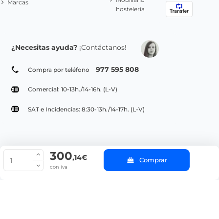
Marcas
hostelería
¿Necesitas ayuda?
¡Contáctanos!
977 595 808
Compra por teléfono
Comercial: 10-13h./14-16h. (L-V)
SAT e Incidencias: 8:30-13h./14-17h. (L-V)
300
© Copyright 2022 PepeBar.com |
Política de cookies |
Aviso legal y
,14€
Comprar
Condiciones generales de compra |
Blog
con iva