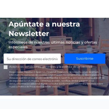
Apúntate a nuestra
Newsletter
Infórmese de nuestras últimas noticias y ofertas
especiales
Suscribirse
Acepto las
condiciones generales
y la
política de privacidad
Responsable:
PepeBar E-Spain S.L.
Finalidad:
Respuesta de consulta, envío de emails
informativos, opiniones de usuarios.
Legitimación:
Su consentimiento.
Destinatarios:
Sus
datos se guardan en los servidores de PepeBar E-Spain SL y asociados, acogido al acuerdo
de seguridad EU-US Privacy.
Derechos:
acceder, rectificar, limitar y suprimir tus
datos.
Información adicional:
Puede consultar la información adicional y detallada sobre
nuestra Política de Privacidad haciendo
click aquí.