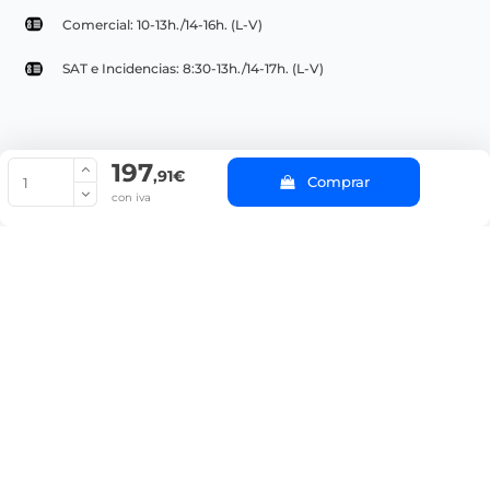
Comercial: 10-13h./14-16h. (L-V)
SAT e Incidencias: 8:30-13h./14-17h. (L-V)
197
© Copyright 2022 PepeBar.com |
Política de cookies |
Aviso legal y
,91€
Comprar
Condiciones generales de compra |
Blog
con iva