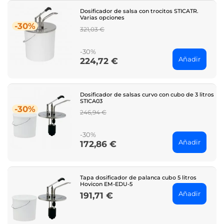
Dosificador de salsa con trocitos STICATR.
Varias opciones
-30%
Regular
321,03 €
price
-30%
Añadir
224,72 €
Price
Dosificador de salsas curvo con cubo de 3 litros
STICA03
-30%
Regular
246,94 €
price
-30%
Añadir
172,86 €
Price
Tapa dosificador de palanca cubo 5 litros
Hovicon EM-EDU-5
Añadir
191,71 €
Price