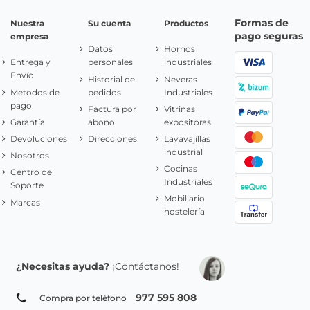
Formas de
Nuestra
Su cuenta
Productos
pago seguras
empresa
Datos
Hornos
Entrega y
personales
industriales
Envío
Historial de
Neveras
Metodos de
pedidos
Industriales
pago
Factura por
Vitrinas
Garantía
abono
expositoras
Devoluciones
Direcciones
Lavavajillas
industrial
Nosotros
Cocinas
Centro de
Industriales
Soporte
Mobiliario
Marcas
hostelería
¿Necesitas ayuda?
¡Contáctanos!
977 595 808
Compra por teléfono