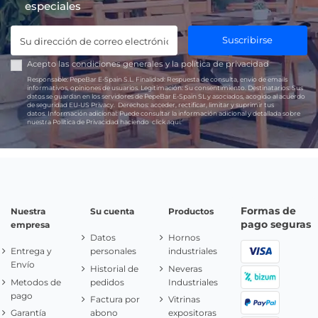
especiales
Suscribirse
Acepto las
condiciones generales
y la
política de privacidad
Responsable:
PepeBar E-Spain S.L.
Finalidad:
Respuesta de consulta, envío de emails
informativos, opiniones de usuarios.
Legitimación:
Su consentimiento.
Destinatarios:
Sus
datos se guardan en los servidores de PepeBar E-Spain SL y asociados, acogido al acuerdo
de seguridad EU-US Privacy.
Derechos:
acceder, rectificar, limitar y suprimir tus
datos.
Información adicional:
Puede consultar la información adicional y detallada sobre
nuestra Política de Privacidad haciendo
click aquí.
Formas de
Nuestra
Su cuenta
Productos
pago seguras
empresa
Datos
Hornos
Entrega y
personales
industriales
Envío
Historial de
Neveras
Metodos de
pedidos
Industriales
pago
Factura por
Vitrinas
Garantía
abono
expositoras