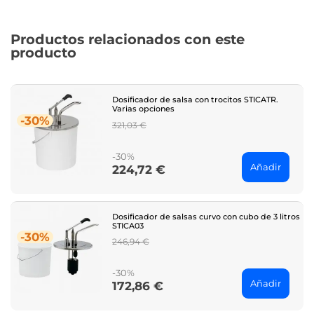
Productos relacionados con este
producto
Dosificador de salsa con trocitos STICATR.
Varias opciones
-30%
Regular
321,03 €
price
-30%
Añadir
224,72 €
Price
Dosificador de salsas curvo con cubo de 3 litros
STICA03
-30%
Regular
246,94 €
price
-30%
Añadir
172,86 €
Price