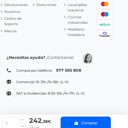
Devoluciones
Direcciones
Lavavajillas
industrial
Nosotros
Cocinas
Centro de
Industriales
Soporte
Mobiliario
Marcas
hostelería
¿Necesitas ayuda?
¡Contáctanos!
977 595 808
Compra por teléfono
Comercial: 10-13h./14-16h. (L-V)
SAT e Incidencias: 8:30-13h./14-17h. (L-V)
242
© Copyright 2022 PepeBar.com |
Política de cookies |
Aviso legal y
,38€
Comprar
Condiciones generales de compra |
Blog
con iva