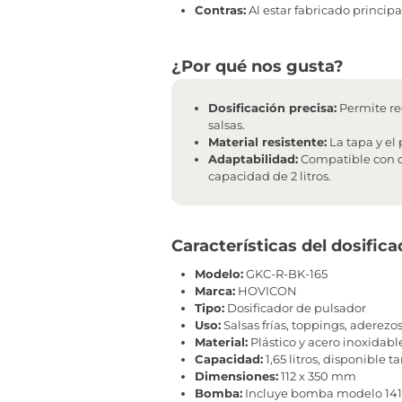
Contras:
Al estar fabricado princip
¿Por qué nos gusta?
Dosificación precisa:
Permite reg
salsas.
Material resistente:
La tapa y el
Adaptabilidad:
Compatible con di
capacidad de 2 litros.
Características del dosific
Modelo:
GKC-R-BK-165
Marca:
HOVICON
Tipo:
Dosificador de pulsador
Uso:
Salsas frías, toppings, aderezo
Material:
Plástico y acero inoxidabl
Capacidad:
1,65 litros, disponible t
Dimensiones:
112 x 350 mm
Bomba:
Incluye bomba modelo 14