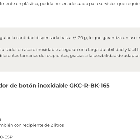
almente en plástico, podría no ser adecuado para servicios que requi
ular la cantidad dispensada hasta +/- 20 g, lo que garantiza un uso ef
 pulsador en acero inoxidable aseguran una larga durabilidad y fácil 
ferentes tamaños de recipientes, gracias a la posibilidad de adaptar
ador de botón inoxidable GKC-R-BK-165
s
e
ambién con recipiente de 2 litros
10-ESP