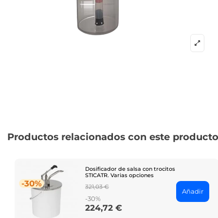
Productos relacionados con este product
Dosificador de salsa con trocitos
STICATR. Varias opciones
-30%
Regular
321,03 €
Añadir
price
-30%
224,72 €
Price