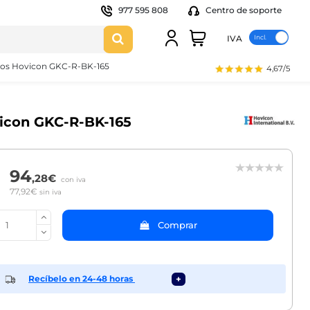
977 595 808
Centro de soporte
IVA
itros Hovicon GKC-R-BK-165
4,67/5
ovicon GKC-R-BK-165
94
,28€
con iva
77,92€
sin iva
Comprar
Recíbelo en 24-48 horas
+