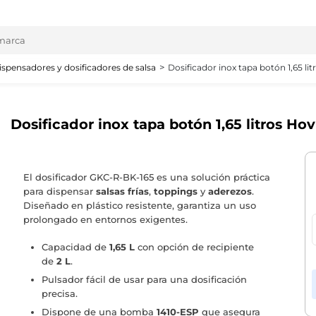
ispensadores y dosificadores de salsa
Dosificador inox tapa botón 1,65 l
Dosificador inox tapa botón 1,65 litros H
El dosificador GKC-R-BK-165 es una solución práctica
para dispensar
salsas frías
,
toppings
y
aderezos
.
Diseñado en plástico resistente, garantiza un uso
prolongado en entornos exigentes.
Capacidad de
1,65 L
con opción de recipiente
de
2 L
.
Pulsador fácil de usar para una dosificación
precisa.
Dispone de una bomba
1410-ESP
que asegura