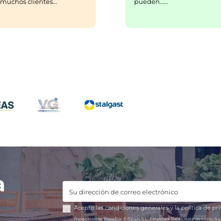
pueden……
uchos clientes...
a
Acepto las
condiciones generales
y la
política de pr
Responsable:
PepeBar E-Spain S.L.
Finalidad:
Respuesta de consulta,