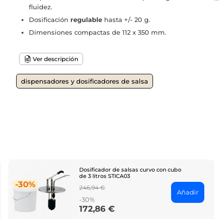
fluidez.
Dosificación
regulable
hasta +/- 20 g.
Dimensiones compactas de 112 x 350 mm.
Ver descripción
dispensadores y dosificadores de salsa
o
Dosificador de salsas curvo con cubo
de 3 litros STICA03
-30%
Regular
246,94 €
Añadir
price
-30%
172,86 €
Price