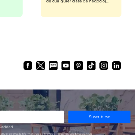
de cualquier clase de negocio)…
Suscribirse
ivacidad
 envío de emails informativos, opiniones de usuarios.
Legitimación:
Su