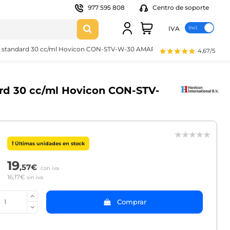
977 595 808
Centro de soporte
IVA
le standard 30 cc/ml Hovicon CON-STV-W-30 AMARILLO
4,67/5
ard 30 cc/ml Hovicon CON-STV-
Últimas unidades en stock
19
,57€
con iva
16,17€
sin iva
Comprar