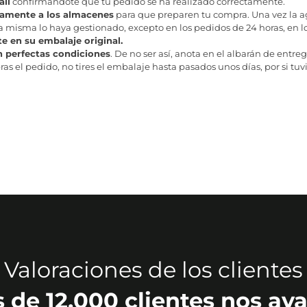
il
confirmándote que tu pedido se ha realizado correctamente.
tamente a los almacenes
para que preparen tu compra. Una vez la age
misma lo haya gestionado, excepto en los pedidos de 24 horas, en los
te en su embalaje original.
n perfectas condiciones
. De no ser así, anota en el albarán de entreg
as el pedido, no tires el embalaje hasta pasados unos días, por si tuv
Valoraciones de los clientes
 de 12.000 clientes nos ava