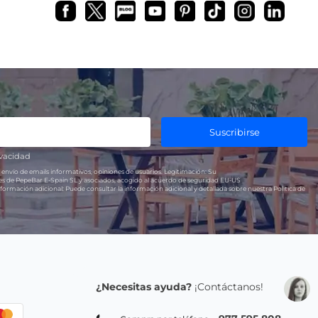
Suscribirse
ivacidad
 envío de emails informativos, opiniones de usuarios.
Legitimación:
Su
res de PepeBar E-Spain SL y asociados, acogido al acuerdo de seguridad EU-US
formación adicional:
Puede consultar la información adicional y detallada sobre nuestra Política de
¿Necesitas ayuda?
¡Contáctanos!