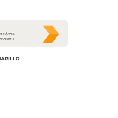
nsadores.
ecesaria.
MARILLO