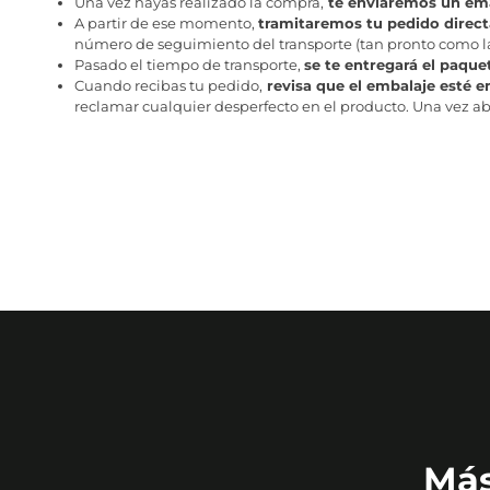
Una vez hayas realizado la compra,
te enviaremos un ema
A partir de ese momento,
tramitaremos tu pedido direc
número de seguimiento del transporte (tan pronto como la 
Pasado el tiempo de transporte,
se te entregará el paque
Cuando recibas tu pedido,
revisa que el embalaje esté e
reclamar cualquier desperfecto en el producto. Una vez abr
Más