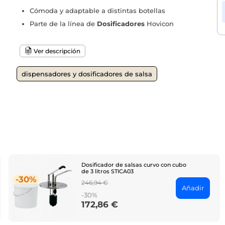
Cómoda y adaptable a distintas botellas
Parte de la línea de
Dosificadores
Hovicon
Ver descripción
dispensadores y dosificadores de salsa
o
Dosificador de salsas curvo con cubo
de 3 litros STICA03
-30%
Regular
246,94 €
Añadir
price
-30%
172,86 €
Price