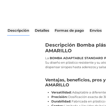
Descripción
Detalles
Formas de pago
Envíos
Descripción Bomba plás
AMARILLO
La
BOMBA ADAPTABLE STANDARD PL
Su diseño en plástico resistente y su at
dispensar siropes hasta aderezos y sal
Ventajas, beneficios, pr
AMARILLO
Versatilidad:
Adaptable a diferentes
Precisión:
Dosificación exacta de 30
Durabilidad:
Fabricada en plástico r
Contra:
Limitada a líquidos de baja