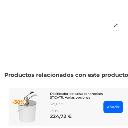
Productos relacionados con este product
Dosificador de salsa con trocitos
STICATR. Varias opciones
-30%
Regular
321,03 €
Añadir
price
-30%
224,72 €
Price