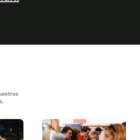
uestros
s.