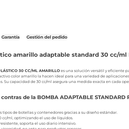
Garantía
Gestión del pedido
tico amarillo adaptable standard 30 cc/m
ÁSTICO 30 CC/ML AMARILLO
es una solución versátil y eficiente p
ractivo color amarillo la hacen ideal para una variedad de aplicaciones
sas. Su capacidad de 30 cc/ml asegura una medida exacta en cada ope
os y contras de la BOMBA ADAPTABLE STANDARD
 tipos de botellas y contenedores gracias a su diseño estándar.
 cc/ml, optimizando el uso de líquidos.
esistente, soporta el uso diario intensivo.
 viscosidad, no apta para productos espesos.