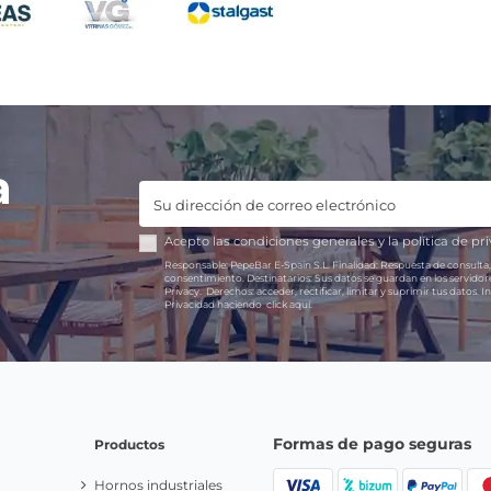
a
Acepto las
condiciones generales
y la
política de pr
Responsable:
PepeBar E-Spain S.L.
Finalidad:
Respuesta de consulta,
consentimiento.
Destinatarios:
Sus datos se guardan en los servido
Privacy.
Derechos:
acceder, rectificar, limitar y suprimir tus datos.
In
Privacidad haciendo
click aquí.
Formas de pago seguras
Productos
Hornos industriales