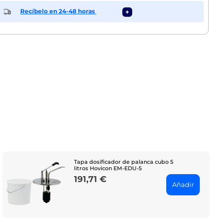
Recíbelo en 24-48 horas
+
Tapa dosificador de palanca cubo 5
litros Hovicon EM-EDU-5
191,71 €
Price
Añadir