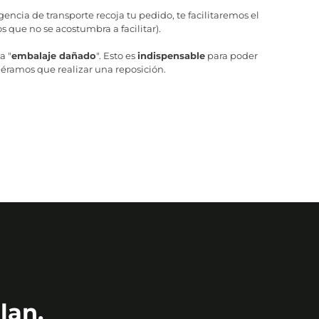
ncia de transporte recoja tu pedido, te facilitaremos el
 que no se acostumbra a facilitar).
a "
embalaje dañado
". Esto es
indispensable
para poder
iéramos que realizar una reposición.
lan.