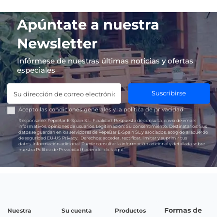
Apúntate a nuestra
Newsletter
Infórmese de nuestras últimas noticias y ofertas
especiales
Suscribirse
Acepto las
condiciones generales
y la
política de privacidad
Responsable:
PepeBar E-Spain S.L.
Finalidad:
Respuesta de consulta, envío de emails
informativos, opiniones de usuarios.
Legitimación:
Su consentimiento.
Destinatarios:
Sus
datos se guardan en los servidores de PepeBar E-Spain SL y asociados, acogido al acuerdo
de seguridad EU-US Privacy.
Derechos:
acceder, rectificar, limitar y suprimir tus
datos.
Información adicional:
Puede consultar la información adicional y detallada sobre
nuestra Política de Privacidad haciendo
click aquí.
Formas de
Nuestra
Su cuenta
Productos