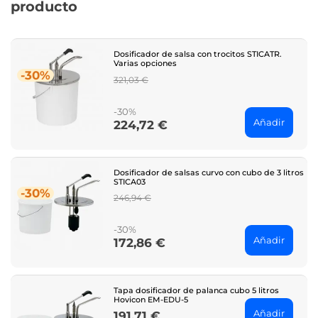
producto
Dosificador de salsa con trocitos STICATR.
Varias opciones
-30%
Regular
321,03 €
price
-30%
Añadir
224,72 €
Price
Dosificador de salsas curvo con cubo de 3 litros
STICA03
-30%
Regular
246,94 €
price
-30%
Añadir
172,86 €
Price
Tapa dosificador de palanca cubo 5 litros
Hovicon EM-EDU-5
Añadir
191,71 €
Price