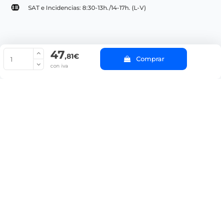
SAT e Incidencias: 8:30-13h./14-17h. (L-V)
47
© Copyright 2022 PepeBar.com |
Política de cookies |
Aviso legal y
,81€
Comprar
Condiciones generales de compra |
Blog
con iva