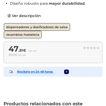
Diseño robusto para
mayor durabilidad
.
Ver descripción
dispensadores y dosificadores de salsa
recambios hostelería
47
,81€
con iva
39,51€
sin iva
Recíbelo en 24-48 horas
+
Productos relacionados con este