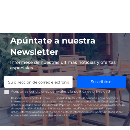
Apúntate a nuestra
Newsletter
Infórmese de nuestras últimas noticias y ofertas
especiales
Suscribirse
Acepto las
condiciones generales
y la
política de privacidad
Responsable:
PepeBar E-Spain S.L.
Finalidad:
Respuesta de consulta, envío de emails
informativos, opiniones de usuarios.
Legitimación:
Su consentimiento.
Destinatarios:
Sus
datos se guardan en los servidores de PepeBar E-Spain SL y asociados, acogido al acuerdo
de seguridad EU-US Privacy.
Derechos:
acceder, rectificar, limitar y suprimir tus
datos.
Información adicional:
Puede consultar la información adicional y detallada sobre
nuestra Política de Privacidad haciendo
click aquí.