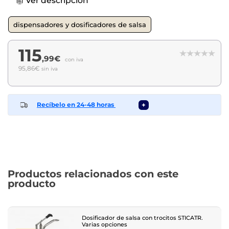
Ver descripción
dispensadores y dosificadores de salsa
115
,99€
con iva
95,86€
sin iva
Recíbelo en 24-48 horas
+
Productos relacionados con este
producto
Dosificador de salsa con trocitos STICATR.
Varias opciones