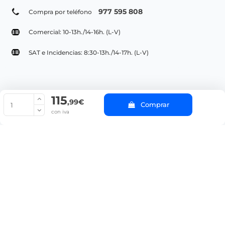
977 595 808
Compra por teléfono
Comercial: 10-13h./14-16h. (L-V)
SAT e Incidencias: 8:30-13h./14-17h. (L-V)
115
© Copyright 2022 PepeBar.com |
Política de cookies |
Aviso legal y
,99€
Comprar
Condiciones generales de compra |
Blog
con iva