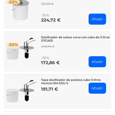
-30%
Regular
321,03 €
price
-30%
Añadir
224,72 €
Price
Dosificador de salsas curvo con cubo de 3 litros
STICA03
-30%
Regular
246,94 €
price
-30%
Añadir
172,86 €
Price
Tapa dosificador de palanca cubo 5 litros
Hovicon EM-EDU-5
Añadir
191,71 €
Price