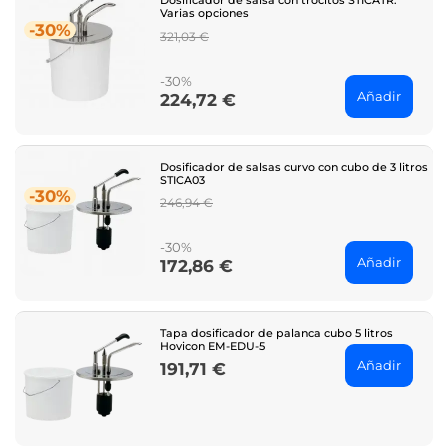
Dosificador de salsa con trocitos STICATR.
Varias opciones
-30%
Regular
321,03 €
price
-30%
Añadir
224,72 €
Price
Dosificador de salsas curvo con cubo de 3 litros
STICA03
-30%
Regular
246,94 €
price
-30%
Añadir
172,86 €
Price
Tapa dosificador de palanca cubo 5 litros
Hovicon EM-EDU-5
Añadir
191,71 €
Price