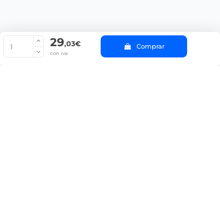
29
© Copyright 2022 PepeBar.com |
Política de cookies |
Aviso legal y
,03€
Comprar
Condiciones generales de compra |
Blog
con iva