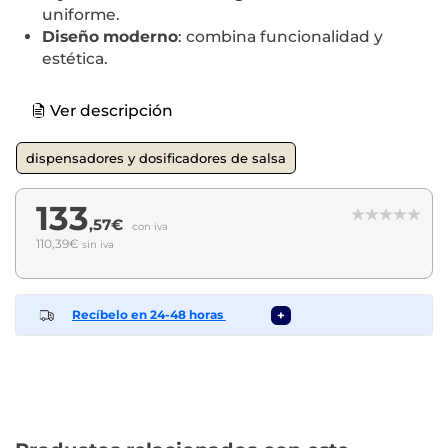
uniforme.
Diseño moderno
: combina funcionalidad y
estética.
Ver descripción
dispensadores y dosificadores de salsa
133
,57€
con iva
110,39€
sin iva
Recíbelo en 24-48 horas
+