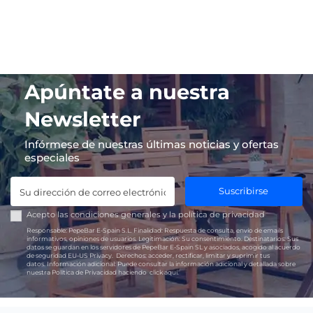
Apúntate a nuestra
Newsletter
Infórmese de nuestras últimas noticias y ofertas
especiales
Suscribirse
Acepto las
condiciones generales
y la
política de privacidad
Responsable:
PepeBar E-Spain S.L.
Finalidad:
Respuesta de consulta, envío de emails
informativos, opiniones de usuarios.
Legitimación:
Su consentimiento.
Destinatarios:
Sus
datos se guardan en los servidores de PepeBar E-Spain SL y asociados, acogido al acuerdo
de seguridad EU-US Privacy.
Derechos:
acceder, rectificar, limitar y suprimir tus
datos.
Información adicional:
Puede consultar la información adicional y detallada sobre
nuestra Política de Privacidad haciendo
click aquí.