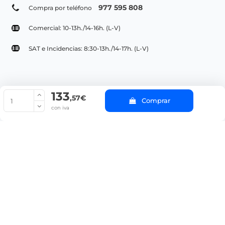
977 595 808
Compra por teléfono
Comercial: 10-13h./14-16h. (L-V)
SAT e Incidencias: 8:30-13h./14-17h. (L-V)
133
© Copyright 2022 PepeBar.com |
Política de cookies |
Aviso legal y
,57€
Comprar
Condiciones generales de compra |
Blog
con iva