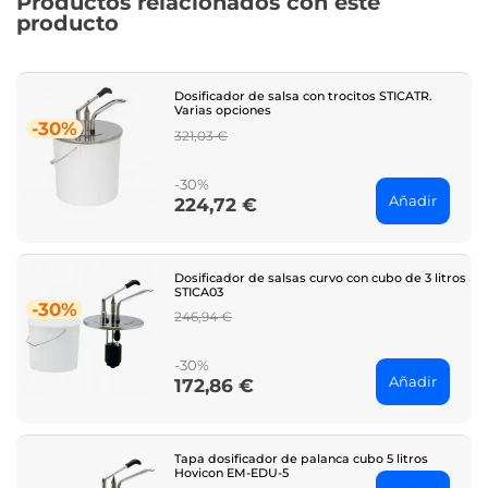
Productos relacionados con este
producto
Dosificador de salsa con trocitos STICATR.
Varias opciones
-30%
Regular
321,03 €
price
-30%
Añadir
224,72 €
Price
Dosificador de salsas curvo con cubo de 3 litros
STICA03
-30%
Regular
246,94 €
price
-30%
Añadir
172,86 €
Price
Tapa dosificador de palanca cubo 5 litros
Hovicon EM-EDU-5