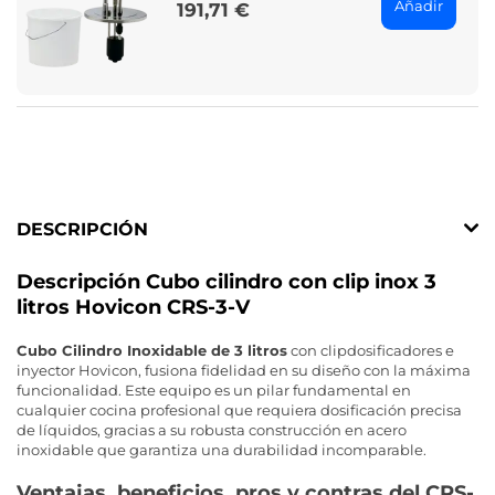
Añadir
191,71 €
Price
DESCRIPCIÓN
Descripción Cubo cilindro con clip inox 3
litros Hovicon CRS-3-V
Cubo Cilindro Inoxidable de 3 litros
con clipdosificadores e
inyector Hovicon, fusiona fidelidad en su diseño con la máxima
funcionalidad. Este equipo es un pilar fundamental en
cualquier cocina profesional que requiera dosificación precisa
de líquidos, gracias a su robusta construcción en acero
inoxidable que garantiza una durabilidad incomparable.
Ventajas, beneficios, pros y contras del CRS-