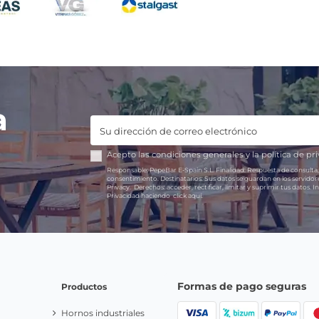
a
Acepto las
condiciones generales
y la
política de pr
Responsable:
PepeBar E-Spain S.L.
Finalidad:
Respuesta de consulta,
consentimiento.
Destinatarios:
Sus datos se guardan en los servido
Privacy.
Derechos:
acceder, rectificar, limitar y suprimir tus datos.
In
Privacidad haciendo
click aquí.
Formas de pago seguras
Productos
Hornos industriales