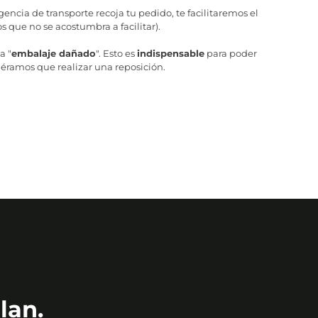
ncia de transporte recoja tu pedido, te facilitaremos el
 que no se acostumbra a facilitar).
a "
embalaje dañado
". Esto es
indispensable
para poder
iéramos que realizar una reposición.
lan.