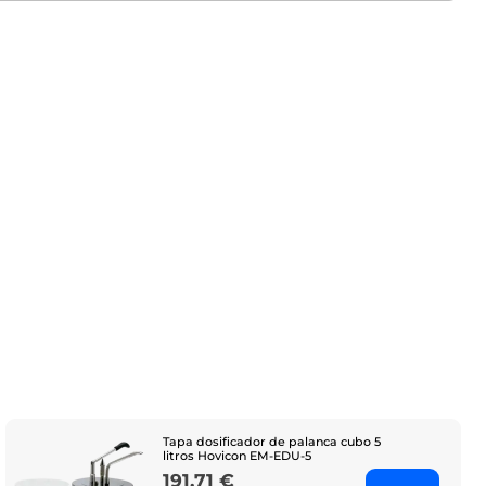
Tapa dosificador de palanca cubo 5
litros Hovicon EM-EDU-5
191,71 €
Price