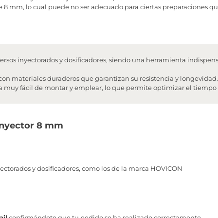
 8 mm, lo cual puede no ser adecuado para ciertas preparaciones q
rsos inyectorados y dosificadores, siendo una herramienta indispen
on materiales duraderos que garantizan su resistencia y longevidad.
 muy fácil de montar y emplear, lo que permite optimizar el tiempo 
 Inyector 8 mm
ectorados y dosificadores, como los de la marca HOVICON
il
confirmándote que tu pedido se ha realizado correctamente.