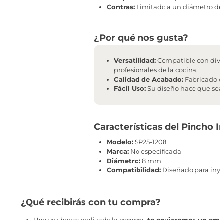
Contras:
Limitado a un diámetro de
¿Por qué nos gusta?
Versatilidad:
Compatible con dive
profesionales de la cocina.
Calidad de Acabado:
Fabricado c
Fácil Uso:
Su diseño hace que sea
Características del Pincho
Modelo:
SP25-1208
Marca:
No especificada
Diámetro:
8 mm
Compatibilidad:
Diseñado para iny
¿Qué recibirás con tu compra?
Una vez hayas realizado la compra,
te enviaremos un ema