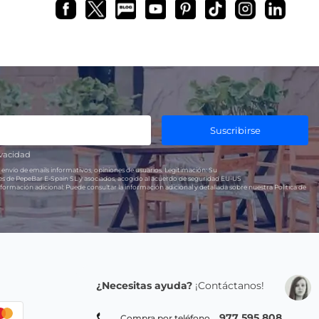
Suscribirse
ivacidad
 envío de emails informativos, opiniones de usuarios.
Legitimación:
Su
res de PepeBar E-Spain SL y asociados, acogido al acuerdo de seguridad EU-US
formación adicional:
Puede consultar la información adicional y detallada sobre nuestra Política de
¿Necesitas ayuda?
¡Contáctanos!
977 595 808
Compra por teléfono