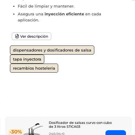
Fácil de limpiar y mantener.
Asegura una
inyección eficiente
en cada
aplicación.
Ver descripción
dispensadores y dosificadores de salsa
tapa inyectora
recambios hostelería
o
Dosificador de salsas curvo con cubo
de 3 litros STICA03
-30%
Regular
246,94 €