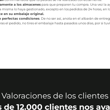
tamente a los almacenes
para que preparen tu compra. Una vez la age
misma lo haya gestionado, excepto en los pedidos de 24 horas, en los
te en su embalaje original.
n perfectas condiciones
. De no ser así, anota en el albarán de entreg
as el pedido, no tires el embalaje hasta pasados unos días, por si tuv
Valoraciones de los clientes
 de 12.000 clientes nos ava