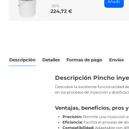
Añadir
price
-30%
224,72 €
Price
Descripción
Detalles
Formas de pago
Envíos
Descripción Pincho iny
Descubre la excelente funcionalidad d
en los procesos de inyección y dosificac
Ventajas, beneficios, pros 
Precisión:
Permite una inyección ex
Eficiencia:
Facilita el proceso de do
Compatibilidad:
Adaptable con dif