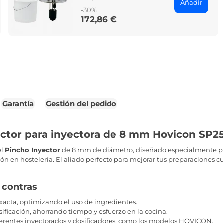
Añadir
price
-30%
172,86 €
Price
Garantía
Gestión del pedido
ector para inyectora de 8 mm Hovicon SP2
el
Pincho Inyector
de 8 mm de diámetro, diseñado especialmente par
ión en hostelería. El aliado perfecto para mejorar tus preparaciones cu
y contras
acta, optimizando el uso de ingredientes.
sificación, ahorrando tiempo y esfuerzo en la cocina.
erentes inyectorados y dosificadores, como los modelos HOVICON.