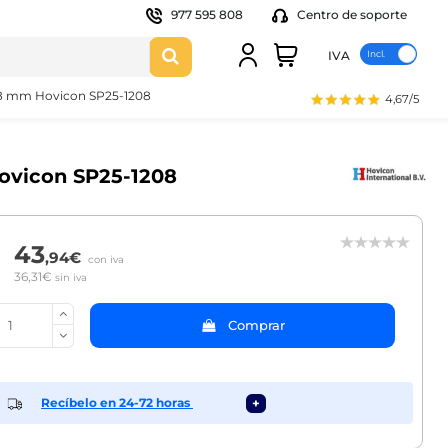
977 595 808
Centro de soporte
IVA
e 8 mm Hovicon SP25-1208
4,67/5
Hovicon SP25-1208
43
,94€
con iva
36,31€
sin iva
Comprar
Recíbelo en 24-72 horas
+