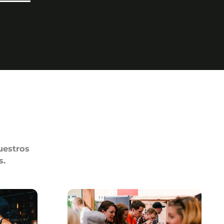
uestros
s.