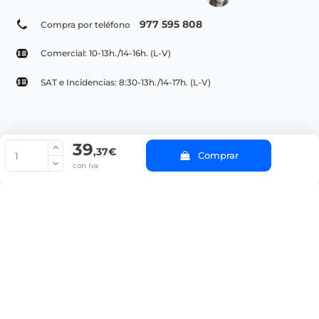
977 595 808
Compra por teléfono
Comercial: 10-13h./14-16h. (L-V)
SAT e Incidencias: 8:30-13h./14-17h. (L-V)
39
© Copyright 2022 PepeBar.com |
Política de cookies |
Aviso legal y
,37€
Comprar
Condiciones generales de compra |
Blog
con iva