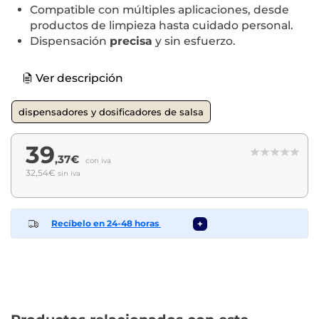
Compatible con múltiples aplicaciones, desde
productos de limpieza hasta cuidado personal.
Dispensación
precisa
y sin esfuerzo.
Ver descripción
dispensadores y dosificadores de salsa
39
,37€
con iva
32,54€
sin iva
Recíbelo en 24-48 horas
+