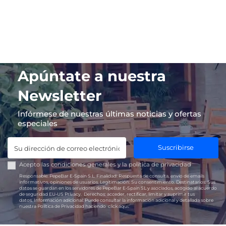
Apúntate a nuestra
Newsletter
Infórmese de nuestras últimas noticias y ofertas
especiales
Suscribirse
Acepto las
condiciones generales
y la
política de privacidad
Responsable:
PepeBar E-Spain S.L.
Finalidad:
Respuesta de consulta, envío de emails
informativos, opiniones de usuarios.
Legitimación:
Su consentimiento.
Destinatarios:
Sus
datos se guardan en los servidores de PepeBar E-Spain SL y asociados, acogido al acuerdo
de seguridad EU-US Privacy.
Derechos:
acceder, rectificar, limitar y suprimir tus
datos.
Información adicional:
Puede consultar la información adicional y detallada sobre
nuestra Política de Privacidad haciendo
click aquí.