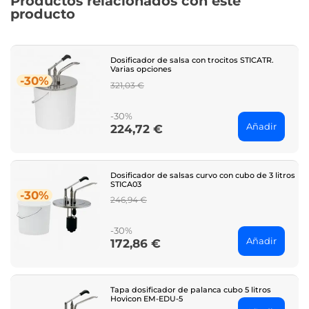
Productos relacionados con este
producto
Dosificador de salsa con trocitos STICATR.
Varias opciones
-30%
Regular
321,03 €
price
-30%
Añadir
224,72 €
Price
Dosificador de salsas curvo con cubo de 3 litros
STICA03
-30%
Regular
246,94 €
price
-30%
Añadir
172,86 €
Price
Tapa dosificador de palanca cubo 5 litros
Hovicon EM-EDU-5