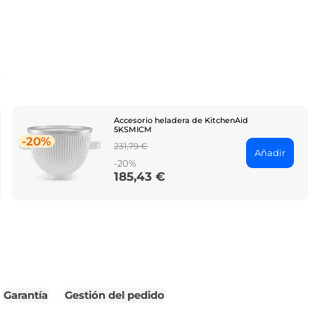
o
Accesorio heladera de KitchenAid
5KSMICM
-20%
Regular
231,79 €
Añadir
price
-20%
185,43 €
Price
Garantía
Gestión del pedido