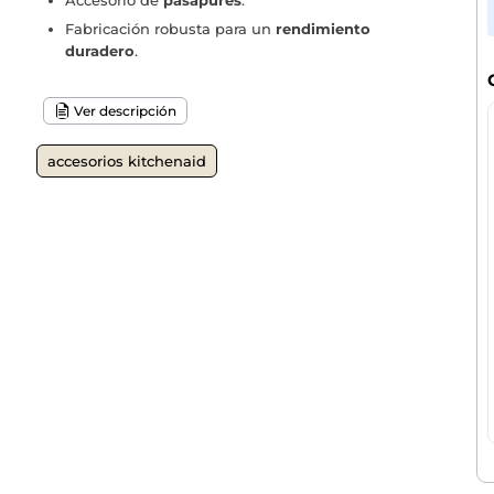
Accesorio de
pasapurés
.
Fabricación robusta para un
rendimiento
duradero
.
Ver descripción
accesorios kitchenaid