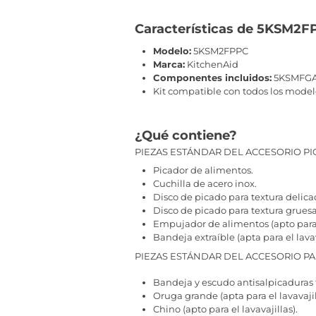
Características de 5KSM2F
Modelo:
5KSM2FPPC
Marca:
KitchenAid
Componentes incluidos:
5KSMFGA (
Kit compatible con todos los mode
¿Qué contiene?
PIEZAS ESTÁNDAR DEL ACCESORIO P
Picador de alimentos.
Cuchilla de acero inox.
Disco de picado para textura delica
Disco de picado para textura grues
Empujador de alimentos (apto para e
Bandeja extraíble (apta para el lavav
PIEZAS ESTÁNDAR DEL ACCESORIO PA
Bandeja y escudo antisalpicaduras tr
Oruga grande (apta para el lavavajil
Chino (apto para el lavavajillas).