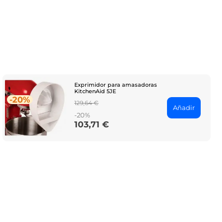
Exprimidor para amasadoras
KitchenAid 5JE
-20%
Regular
129,64 €
Añadir
price
-20%
103,71 €
Price