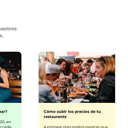
uestros
s.
bar?
Cómo subir los precios de tu
restaurante
20, en
r cada
A primera vista podría parecer que