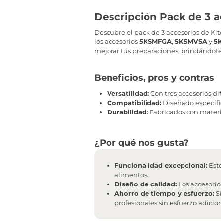
Descripción Pack de 3 
Descubre el pack de 3 accesorios de Ki
los accesorios
5KSMFGA
,
5KSMVSA
y
5
mejorar tus preparaciones, brindándote 
Beneficios, pros y contras
Versatilidad:
Con tres accesorios d
Compatibilidad:
Diseñado específi
Durabilidad:
Fabricados con materia
¿Por qué nos gusta?
Funcionalidad excepcional:
Este
alimentos.
Diseño de calidad:
Los accesorio
Ahorro de tiempo y esfuerzo:
Si
profesionales sin esfuerzo adicion