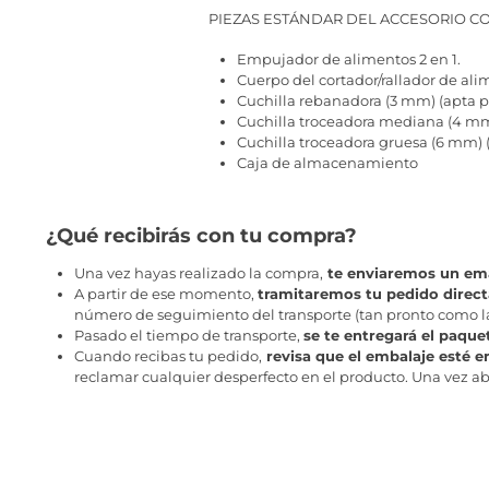
PIEZAS ESTÁNDAR DEL ACCESORIO C
Empujador de alimentos 2 en 1.
Cuerpo del cortador/rallador de ali
Cuchilla rebanadora (3 mm) (apta par
Cuchilla troceadora mediana (4 mm) 
Cuchilla troceadora gruesa (6 mm) (a
Caja de almacenamiento
¿Qué recibirás con tu compra?
Una vez hayas realizado la compra,
te enviaremos un ema
A partir de ese momento,
tramitaremos tu pedido direc
número de seguimiento del transporte (tan pronto como la 
Pasado el tiempo de transporte,
se te entregará el paque
Cuando recibas tu pedido,
revisa que el embalaje esté e
reclamar cualquier desperfecto en el producto. Una vez abr