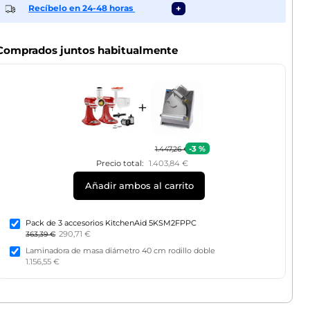
Recíbelo en 24-48 horas
+
Comprados juntos habitualmente
+
-3 %
1.447,26 €
Precio total:
1.403,84 €
Añadir ambos al carrito
Pack de 3 accesorios KitchenAid 5KSM2FPPC
290,71 €
363,39 €
Laminadora de masa diámetro 40 cm rodillo doble
1.156,55 €