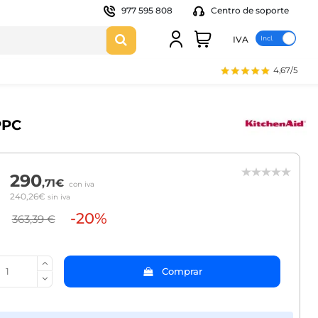
977 595 808
Centro de soporte
IVA
4,67/5
PPC
290
,71€
con iva
240,26€
sin iva
-20%
363,39 €
Comprar