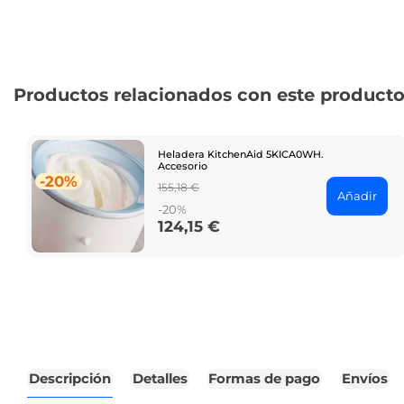
Productos relacionados con este product
Heladera KitchenAid 5KICA0WH.
Accesorio
-20%
Regular
155,18 €
Añadir
price
-20%
124,15 €
Price
Descripción
Detalles
Formas de pago
Envíos