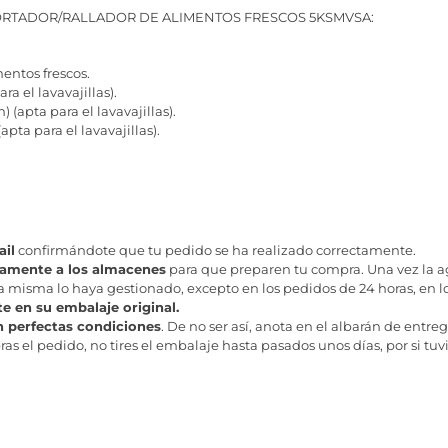
ORTADOR/RALLADOR DE ALIMENTOS FRESCOS 5KSMVSA:
mentos frescos.
a el lavavajillas).
(apta para el lavavajillas).
pta para el lavavajillas).
il
confirmándote que tu pedido se ha realizado correctamente.
tamente a los almacenes
para que preparen tu compra. Una vez la age
misma lo haya gestionado, excepto en los pedidos de 24 horas, en los
te en su embalaje original.
n perfectas condiciones
. De no ser así, anota en el albarán de entreg
as el pedido, no tires el embalaje hasta pasados unos días, por si tuv