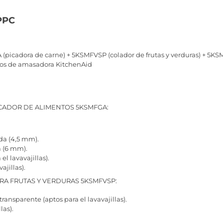
PPC
picadora de carne) + 5KSMFVSP (colador de frutas y verduras) + 5KS
los de amasadora KitchenAid
ICADOR DE ALIMENTOS 5KSMFGA:
da (4,5 mm).
a (6 mm).
l lavavajillas).
ajillas).
RA FRUTAS Y VERDURAS 5KSMFVSP:
ansparente (aptos para el lavavajillas).
las).