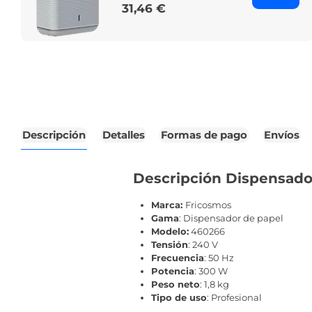
31,46 €
Price
Descripción
Detalles
Formas de pago
Envíos
Descripción Dispensado
Marca:
Fricosmos
Gama
: Dispensador de papel
Modelo:
460266
Tensión
: 240 V
Frecuencia
: 50 Hz
Potencia
: 300 W
Peso neto
: 1,8 kg
Tipo de uso
: Profesional