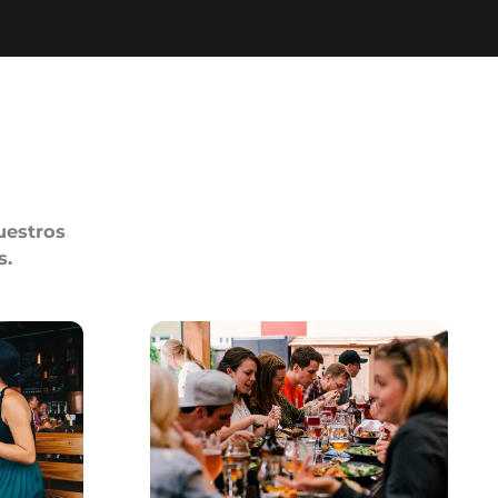
uestros
s.