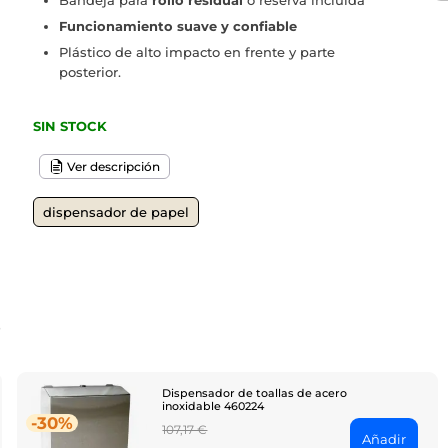
Bandeja para
rollo residual
o reserva incluida
Funcionamiento suave y confiable
Plástico de alto impacto en frente y parte
posterior.
SIN STOCK
Ver descripción
dispensador de papel
o
Dispensador de toallas de acero
inoxidable 460224
-30%
Regular
107,17 €
Añadir
price