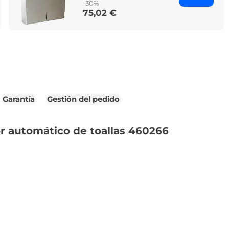
-30%
75,02 €
Price
Garantía
Gestión del pedido
r automático de toallas 460266