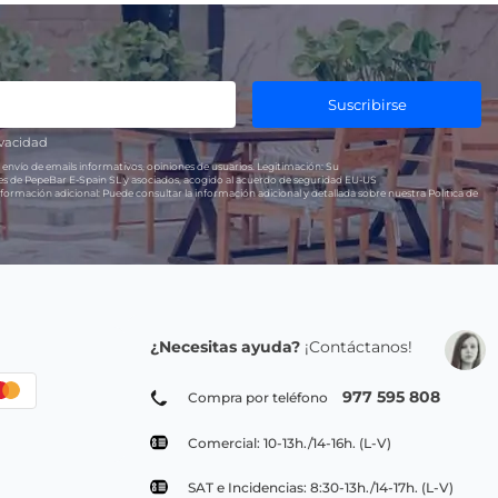
Suscribirse
ivacidad
 envío de emails informativos, opiniones de usuarios.
Legitimación:
Su
res de PepeBar E-Spain SL y asociados, acogido al acuerdo de seguridad EU-US
formación adicional:
Puede consultar la información adicional y detallada sobre nuestra Política de
¿Necesitas ayuda?
¡Contáctanos!
977 595 808
Compra por teléfono
Comercial: 10-13h./14-16h. (L-V)
SAT e Incidencias: 8:30-13h./14-17h. (L-V)