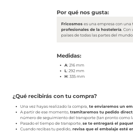
Por qué nos gusta:
Fricosmos
es una empresa con una 
profesionales de la hostelería
. Con
países de todas las partes del mundo
Medidas:
A
: 216 mm
L
: 292 mm
H
: 335 mm
¿Qué recibirás con tu compra?
Una vez hayas realizado la compra,
te enviaremos un ema
A partir de ese momento,
tramitaremos tu pedido direc
número de seguimiento del transporte (tan pronto como la 
Pasado el tiempo de transporte,
se te entregará el paque
Cuando recibas tu pedido,
revisa que el embalaje esté e