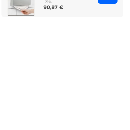
-21%
90,87 €
Price