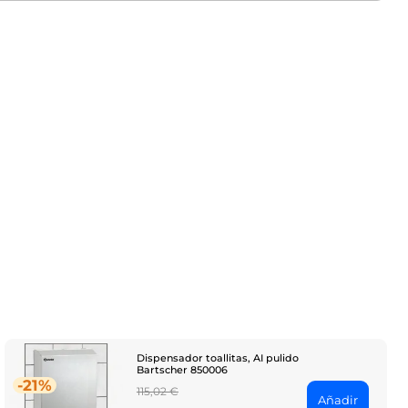
Dispensador toallitas, AI pulido
Bartscher 850006
-21%
Regular
115,02 €
Añadir
price