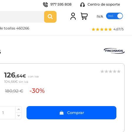
977 595 808
Centro de soporte
IVA
e toallas 460266
4,67/5
6
126
,64€
con iva
104,66€
sin iva
-30%
180,92 €
Comprar