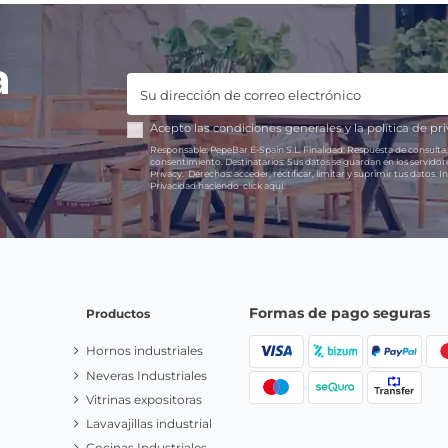
a
Acepto las
condiciones generales
y la
política de pr
Responsable:
PepeBar E-Spain S.L.
Finalidad:
Respuesta de consulta,
consentimiento.
Destinatarios:
Sus datos se guardan en los servido
Privacy.
Derechos:
acceder, rectificar, limitar y suprimir tus datos.
In
Privacidad haciendo
click aquí.
Formas de pago seguras
Productos
Hornos industriales
Neveras Industriales
Vitrinas expositoras
Lavavajillas industrial
Cocinas Industriales