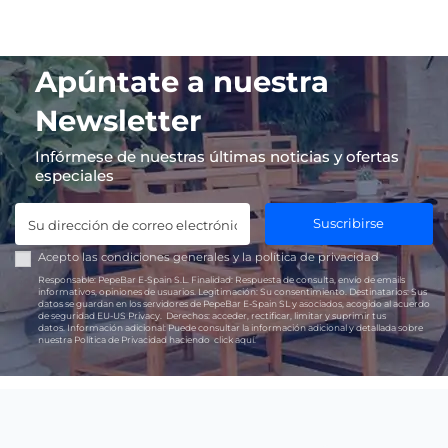
Apúntate a nuestra
Newsletter
Infórmese de nuestras últimas noticias y ofertas
especiales
Suscribirse
Acepto las
condiciones generales
y la
política de privacidad
Responsable:
PepeBar E-Spain S.L.
Finalidad:
Respuesta de consulta, envío de emails
informativos, opiniones de usuarios.
Legitimación:
Su consentimiento.
Destinatarios:
Sus
datos se guardan en los servidores de PepeBar E-Spain SL y asociados, acogido al acuerdo
de seguridad EU-US Privacy.
Derechos:
acceder, rectificar, limitar y suprimir tus
datos.
Información adicional:
Puede consultar la información adicional y detallada sobre
nuestra Política de Privacidad haciendo
click aquí.