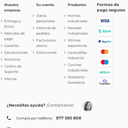
Formas de
Nuestra
Su cuenta
Productos
pago seguras
empresa
Datos
Hornos
Entrega y
personales
industriales
Envío
Historial de
Neveras
Metodos de
pedidos
Industriales
pago
Factura por
Vitrinas
Garantía
abono
expositoras
Devoluciones
Direcciones
Lavavajillas
industrial
Nosotros
Cocinas
Centro de
Industriales
Soporte
Mobiliario
Marcas
hostelería
¿Necesitas ayuda?
¡Contáctanos!
977 595 808
Compra por teléfono