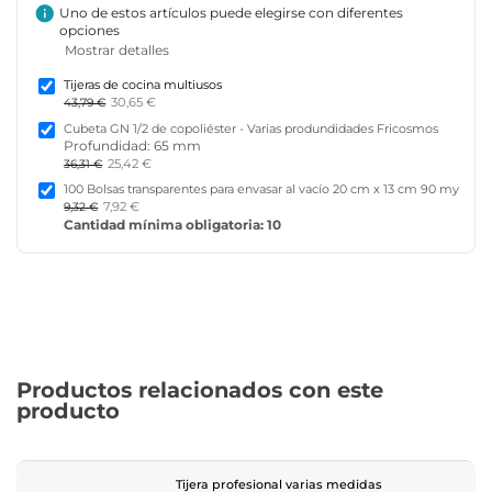
info
Uno de estos artículos puede elegirse con diferentes
opciones
Mostrar detalles
Tijeras de cocina multiusos
30,65 €
43,79 €
Cubeta GN 1/2 de copoliéster - Varias produndidades Fricosmos
Profundidad: 65 mm
25,42 €
36,31 €
100 Bolsas transparentes para envasar al vacío 20 cm x 13 cm 90 my
7,92 €
9,32 €
Cantidad mínima obligatoria: 10
Productos relacionados con este
producto
Tijera profesional varias medidas