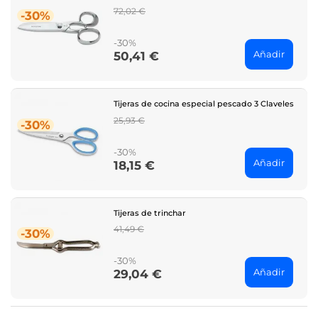
Regular
72,02 €
-30%
price
-30%
Añadir
50,41 €
Price
Tijeras de cocina especial pescado 3 Claveles
Regular
25,93 €
-30%
price
-30%
Añadir
18,15 €
Price
Tijeras de trinchar
Regular
41,49 €
-30%
price
-30%
Añadir
29,04 €
Price