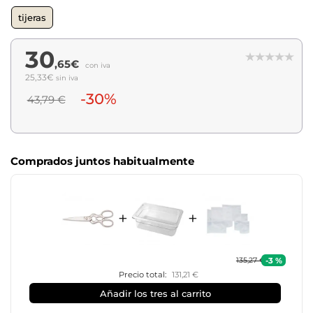
tijeras
30
,65€
con iva
25,33€
sin iva
-30%
43,79 €
Comprados juntos habitualmente
+
+
-3 %
135,27 €
Precio total:
131,21 €
Añadir los tres al carrito