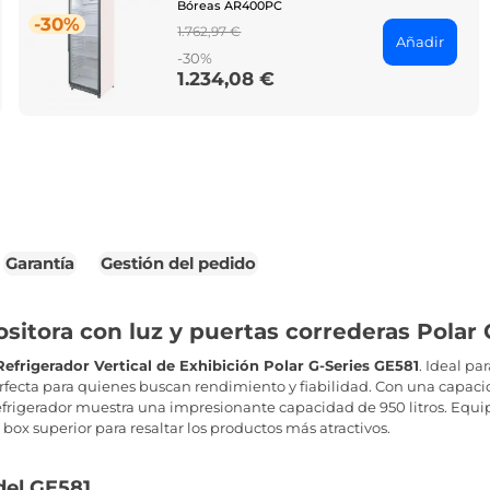
Bóreas AR400PC
-30%
Regular
1.762,97 €
Añadir
price
-30%
1.234,08 €
Price
Garantía
Gestión del pedido
itora con luz y puertas correderas Polar G
Refrigerador Vertical de Exhibición Polar G-Series GE581
. Ideal pa
erfecta para quienes buscan rendimiento y fiabilidad. Con una capaci
refrigerador muestra una impresionante capacidad de 950 litros. Equi
 box superior para resaltar los productos más atractivos.
del GE581