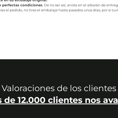
te en su embalaje original.
n perfectas condiciones
. De no ser así, anota en el albarán de entreg
as el pedido, no tires el embalaje hasta pasados unos días, por si tuv
Valoraciones de los clientes
 de 12.000 clientes nos ava