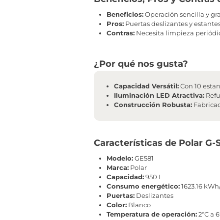
Beneficios:
Operación sencilla y g
Pros:
Puertas deslizantes y estantes
Contras:
Necesita limpieza periódi
¿Por qué nos gusta?
Capacidad Versátil:
Con 10 estan
Iluminación LED Atractiva:
Refue
Construcción Robusta:
Fabricad
Características de Polar G-
Modelo:
GE581
Marca:
Polar
Capacidad:
950 L
Consumo energético:
1623.16 kWh
Puertas:
Deslizantes
Color:
Blanco
Temperatura de operación:
2°C a 6