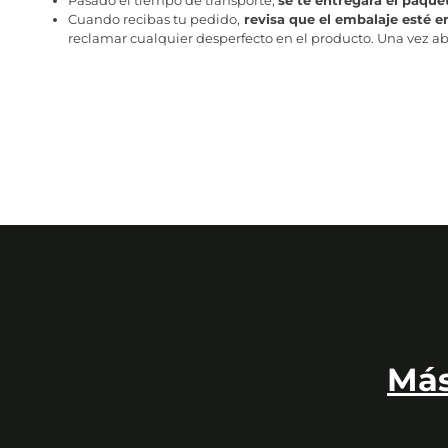
Pasado el tiempo de transporte,
se te entregará el paque
Cuando recibas tu pedido,
revisa que el embalaje esté e
reclamar cualquier desperfecto en el producto. Una vez abr
Más