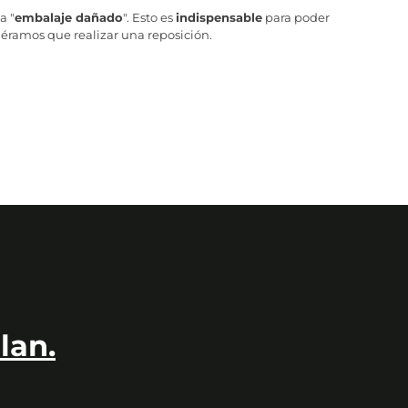
a "
embalaje dañado
". Esto es
indispensable
para poder
iéramos que realizar una reposición.
lan.