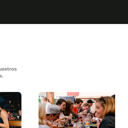
uestros
s.