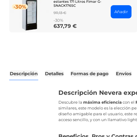
estantes 171 Litros Fimar G-
SNACK176SC
-30%
Añadir
Regular
911,13 €
price
-30%
637,79 €
Price
Descripción
Detalles
Formas de pago
Envíos
Descripción Nevera expos
Descubre la
máxima eficiencia
con el
similares, este modelo es la elección p
diseño amigable para el usuario, este 
acceso sencillo, y con un llamativo light
Beneficios, Pros y Contras 