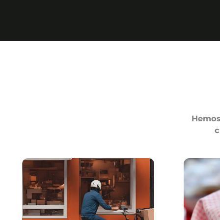
Hemos 
c