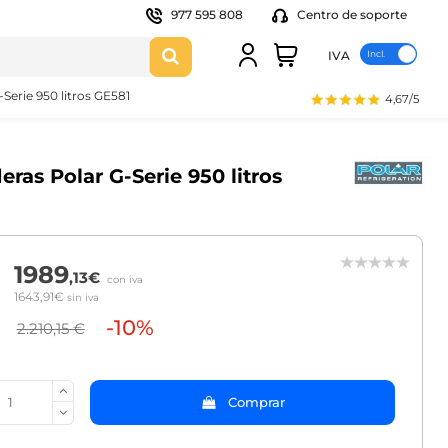
977 595 808
Centro de soporte
IVA
Serie 950 litros GE581
4,67/5
eras Polar G-Serie 950 litros
1989
,13€
con iva
1643,91€
sin iva
-10%
2.210,15 €
Comprar