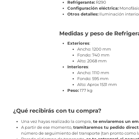
Refrigerante:
R290
Configuración eléctrica:
Monofási
Otros detalles:
Iluminación interio
Medidas y peso de Refrigera
Exteriores
:
Ancho: 1200 mm
Fondo: 740 mm
Alto: 2068 mm
Interiores
:
Ancho: 1110 mm
Fondo: 595 mm
Alto: Aprox 1531 mm
Peso:
177 kg
¿Qué recibirás con tu compra?
Una vez hayas realizado la compra,
te enviaremos un ema
A partir de ese momento,
tramitaremos tu pedido direc
número de seguimiento del transporte (tan pronto como la 