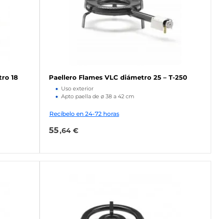
ro 18
Paellero Flames VLC diámetro 25 – T-250
Uso exterior
Apto paella de ø 38 a 42 cm
Recíbelo en 24-72 horas
55
,64 €