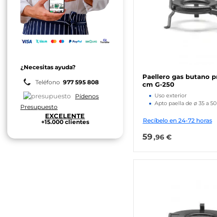
¿Necesitas ayuda?
Paellero gas butano 
Teléfono
977 595 808
cm G-250
Uso exterior
Pídenos
Apto paella de ø 35 a 5
Presupuesto
EXCELENTE
Recíbelo en 24-72 horas
+15.000 clientes
59
,96 €