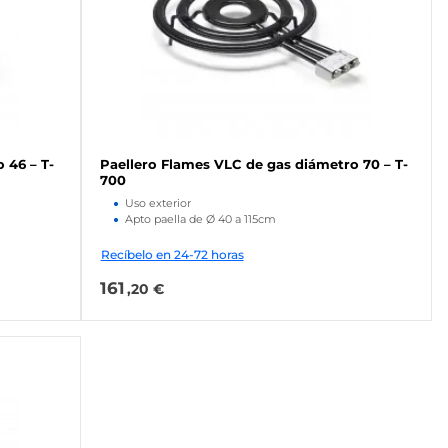
 46 – T-
Paellero Flames VLC de gas diámetro 70 – T-
700
Uso exterior
Apto paella de Ø 40 a 115cm
Recíbelo en 24-72 horas
161
,20 €