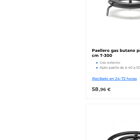
Paellero gas butano 
cm T-300
Uso exterior
Apto paella de ø 40 a 5
Recíbelo en 24-72 horas
58
,96 €