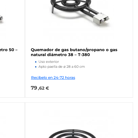
tro 50 –
Quemador de gas butano/propano o gas
natural diámetro 38 – T-380
Uso exterior
Apto paella de ø 28 a 60 cm
Recíbelo en 24-72 horas
79
,62 €