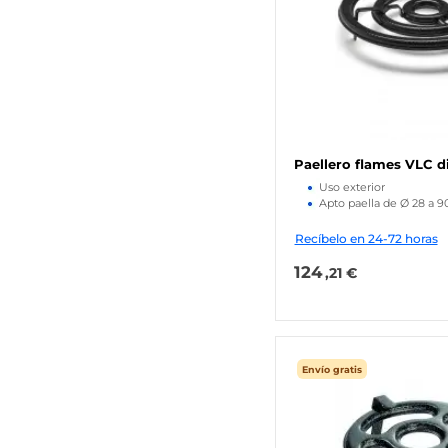
Paellero flames VLC 
Uso exterior
Apto paella de Ø 28 a 
Recíbelo en 24-72 horas
124
,21 €
Envío gratis