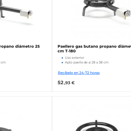
propano diámetro 25
Paellero gas butano propano diámet
cm T-180
Uso exterior
0 cm
Apto paella de ø 28 a 38 cm
Recíbelo en 24-72 horas
52
,93 €