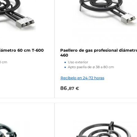
diámetro 60 cm T-600
Paellero de gas profesional diámetro
460
90 cm
Uso exterior
Apto paella de ø 38 a 80 cm
Recíbelo en 24-72 horas
86
,87 €