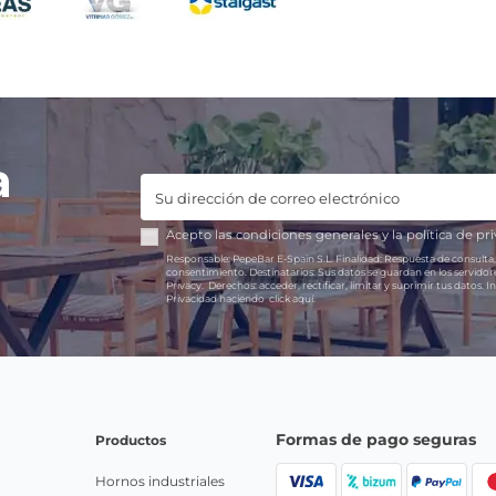
a
Acepto las
condiciones generales
y la
política de pr
Responsable:
PepeBar E-Spain S.L.
Finalidad:
Respuesta de consulta,
consentimiento.
Destinatarios:
Sus datos se guardan en los servido
Privacy.
Derechos:
acceder, rectificar, limitar y suprimir tus datos.
In
Privacidad haciendo
click aquí.
Formas de pago seguras
Productos
Hornos industriales