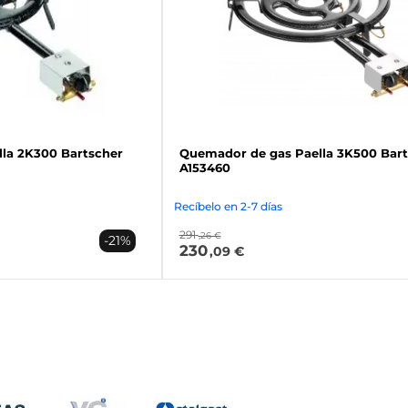
la 2K300 Bartscher
Quemador de gas Paella 3K500 Bart
A153460
Recíbelo en 2-7 días
291
,26 €
-21%
230
,09 €