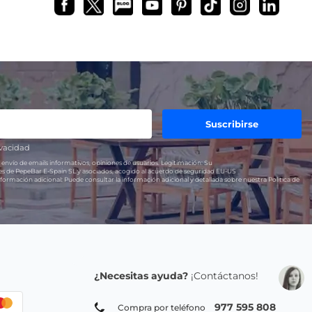
Suscribirse
ivacidad
 envío de emails informativos, opiniones de usuarios.
Legitimación:
Su
res de PepeBar E-Spain SL y asociados, acogido al acuerdo de seguridad EU-US
formación adicional:
Puede consultar la información adicional y detallada sobre nuestra Política de
¿Necesitas ayuda?
¡Contáctanos!
977 595 808
Compra por teléfono