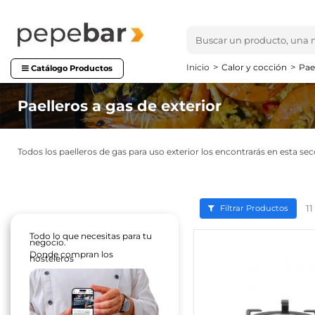
Inicio
Calor y cocción
Pae
Catálogo Productos
Paelleros a gas de exterior
Todos los paelleros de gas para uso exterior los encontrarás en esta sec
11
Filtrar Productos
Todo lo que necesitas para tu
negocio.
Donde compran los
hosteleros