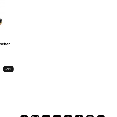
scher
-21%