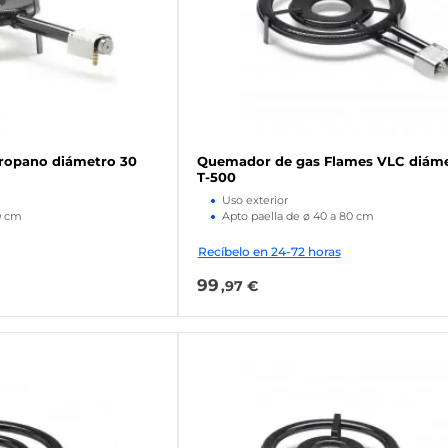
propano diámetro 30
Quemador de gas Flames VLC diáme
T-500
Uso exterior
0 cm
Apto paella de ø 40 a 80 cm
Recíbelo en 24-72 horas
99
,97 €