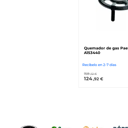
Quemador de gas Pael
A153440
Recíbelo en 2-7 días
158
,12 €
124
,92 €