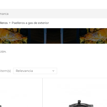
lleros
Paelleros a gas de exterior
ción.
 item(s)
Relevancia